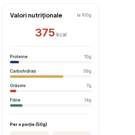
Valori nutriționale
la 100g
375
kcal
Proteine
10
g
Carbohidrați
59
g
Grăsimi
7
g
Fibre
14
g
Per
o porție
(
50
g)