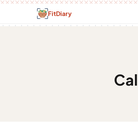
Salt la conținut
FitDiary
Cal