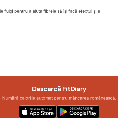
fulgi pentru a ajuta fibrele să își facă efectul și a
Descarcă FitDiary
Numără caloriile automat pentru mâncarea românească.