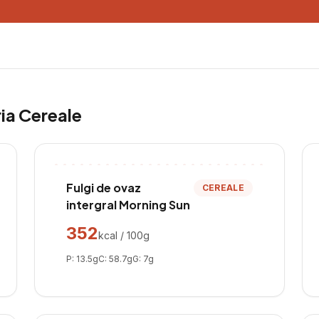
ria
Cereale
Fulgi de ovaz
CEREALE
intergral Morning Sun
352
kcal / 100g
P:
13.5
g
C:
58.7
g
G:
7
g