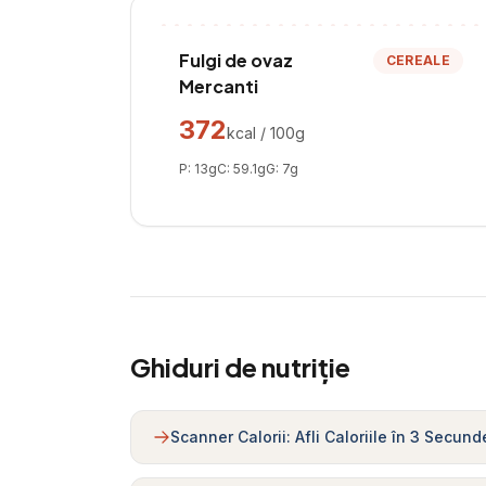
Fulgi de ovaz
CEREALE
Mercanti
372
kcal / 100g
P:
13
g
C:
59.1
g
G:
7
g
Ghiduri de nutriție
Scanner Calorii: Afli Caloriile în 3 Secund