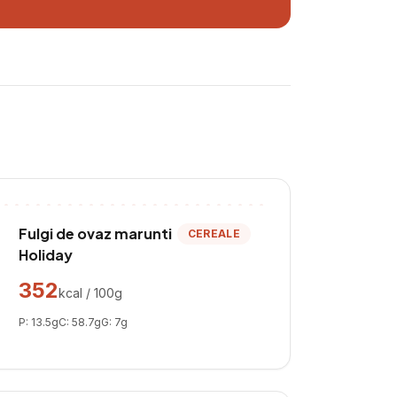
Fulgi de ovaz marunti
CEREALE
Holiday
352
kcal / 100g
P:
13.5
g
C:
58.7
g
G:
7
g