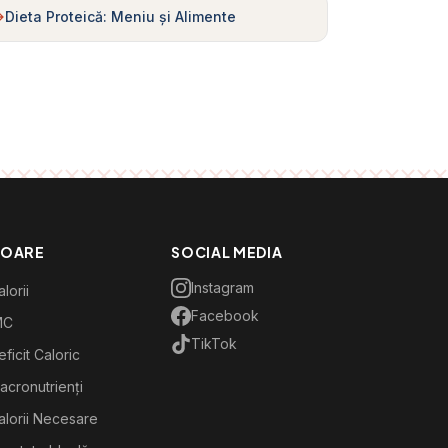
Dieta Proteică: Meniu și Alimente
TOARE
SOCIAL MEDIA
Instagram
lorii
Facebook
MC
TikTok
ficit Caloric
acronutrienți
alorii Necesare