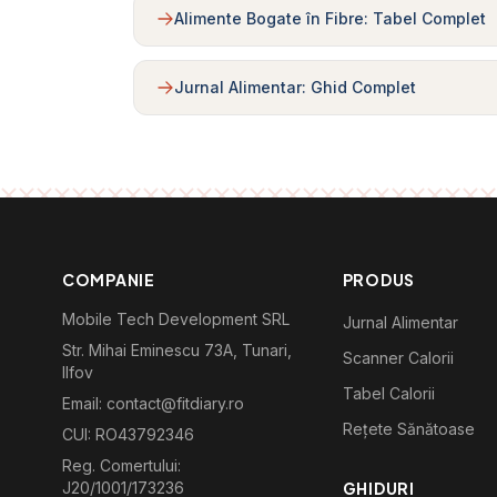
Alimente Bogate în Fibre: Tabel Complet
Jurnal Alimentar: Ghid Complet
COMPANIE
PRODUS
Mobile Tech Development SRL
Jurnal Alimentar
Str. Mihai Eminescu 73A, Tunari,
Scanner Calorii
Ilfov
Tabel Calorii
Email: contact@fitdiary.ro
Rețete Sănătoase
CUI: RO43792346
Reg. Comertului:
J20/1001/173236
GHIDURI