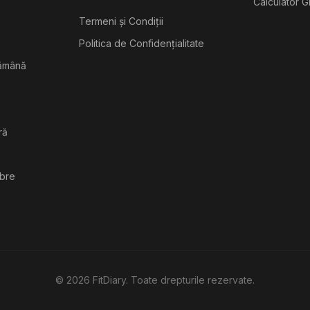
Calculator G
Termeni și Condiții
Politica de Confidențialitate
tămână
ră
ibre
©
2026
FitDiary. Toate drepturile rezervate.