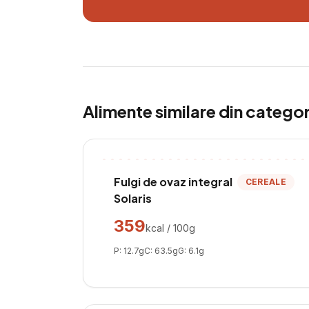
Alimente similare din catego
Fulgi de ovaz integral
CEREALE
Solaris
359
kcal / 100g
P:
12.7
g
C:
63.5
g
G:
6.1
g