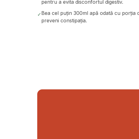
pentru a evita disconfortul digestiv.
Bea cel puțin 300ml apă odată cu porția de 
✓
preveni constipația.