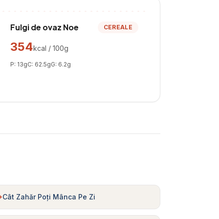
Fulgi de ovaz Noe
CEREALE
354
kcal / 100g
P:
13
g
C:
62.5
g
G:
6.2
g
Cât Zahăr Poți Mânca Pe Zi