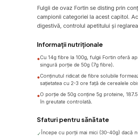
Fulgii de ovaz Fortin se disting prin conț
campionii categoriei la acest capitol. Ac
digestivă, controlul apetitului și reglarea
Informații nutriționale
Cu 14g fibre la 100g, fulgii Fortin oferă a
●
singură porție de 50g (7g fibre).
Conținutul ridicat de fibre solubile formea
●
sațietatea cu 2-3 ore față de cerealele obi
O porție de 50g conține 5g proteine, 187.5 
●
în greutate controlată.
Sfaturi pentru sănătate
Începe cu porții mai mici (30-40g) dacă n
✓