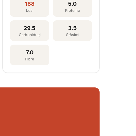
188
5.0
kcal
Proteine
29.5
3.5
Carbohidrați
Grăsimi
7.0
Fibre