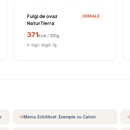
Fulgi de ovaz
CEREALE
NaturTierra
371
kcal / 100g
P:
12
g
C:
65
g
G:
7
g
e
Meniu Echilibrat: Exemple cu Calorii