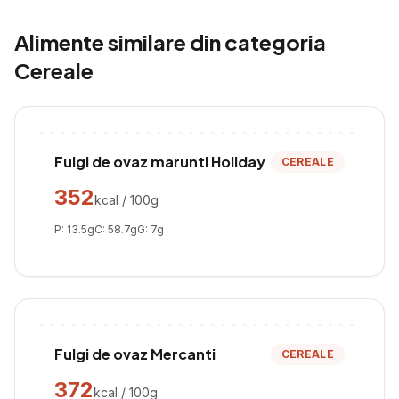
Alimente similare din categoria
Cereale
Fulgi de ovaz marunti Holiday
CEREALE
352
kcal / 100g
P:
13.5
g
C:
58.7
g
G:
7
g
Fulgi de ovaz Mercanti
CEREALE
372
kcal / 100g