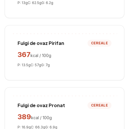
P:
13
g
C:
62.5
g
G:
6.2
g
Fulgi de ovaz Pirifan
CEREALE
367
kcal / 100g
P:
13.5
g
C:
57
g
G:
7
g
Fulgi de ovaz Pronat
CEREALE
389
kcal / 100g
P:
16.9
g
C:
66.3
g
G:
6.9
g