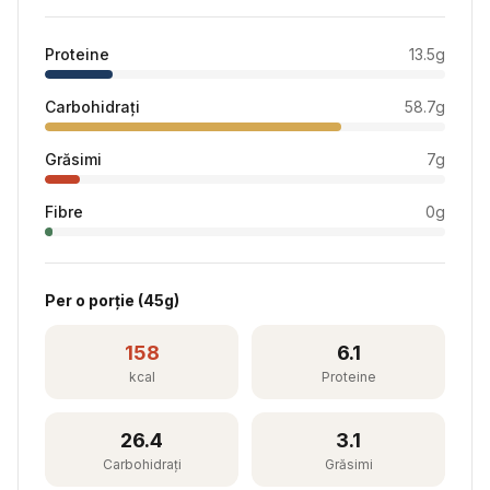
Proteine
13.5
g
Carbohidrați
58.7
g
Grăsimi
7
g
Fibre
0
g
Per
o porție
(
45
g)
158
6.1
kcal
Proteine
26.4
3.1
Carbohidrați
Grăsimi