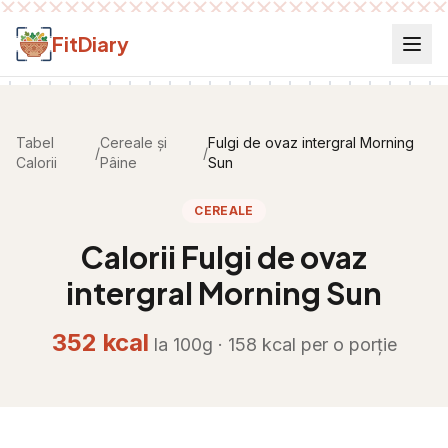
Salt la conținut
FitDiary
Tabel
Cereale și
Fulgi de ovaz intergral Morning
/
/
Calorii
Pâine
Sun
CEREALE
Calorii
Fulgi de ovaz
intergral Morning Sun
352
kcal
la 100g ·
158
kcal per
o porție