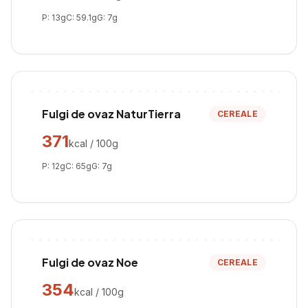
P:
13
g
C:
59.1
g
G:
7
g
Fulgi de ovaz NaturTierra
CEREALE
371
kcal / 100g
P:
12
g
C:
65
g
G:
7
g
Fulgi de ovaz Noe
CEREALE
354
kcal / 100g