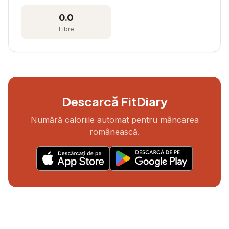
0.0
Fibre
Descarcă FitDiary
Numără caloriile automat pentru mâncarea
românească.