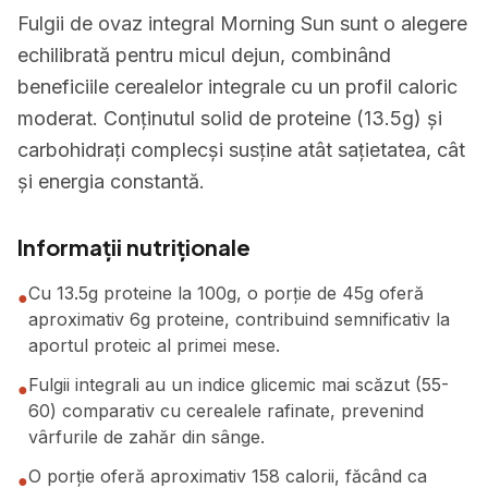
Fulgii de ovaz integral Morning Sun sunt o alegere
echilibrată pentru micul dejun, combinând
beneficiile cerealelor integrale cu un profil caloric
moderat. Conținutul solid de proteine (13.5g) și
carbohidrați complecși susține atât sațietatea, cât
și energia constantă.
Informații nutriționale
Cu 13.5g proteine la 100g, o porție de 45g oferă
●
aproximativ 6g proteine, contribuind semnificativ la
aportul proteic al primei mese.
Fulgii integrali au un indice glicemic mai scăzut (55-
●
60) comparativ cu cerealele rafinate, prevenind
vârfurile de zahăr din sânge.
O porție oferă aproximativ 158 calorii, făcând ca
●