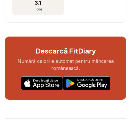
3.1
Fibre
Descarcă FitDiary
Numără caloriile automat pentru mâncarea
românească.