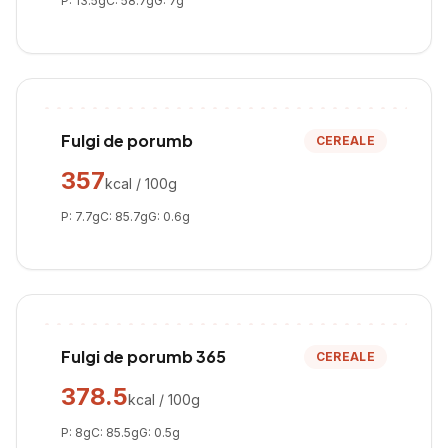
P:
13.5
g
C:
58.7
g
G:
7
g
Fulgi de porumb
CEREALE
357
kcal / 100g
P:
7.7
g
C:
85.7
g
G:
0.6
g
Fulgi de porumb 365
CEREALE
378.5
kcal / 100g
P:
8
g
C:
85.5
g
G:
0.5
g