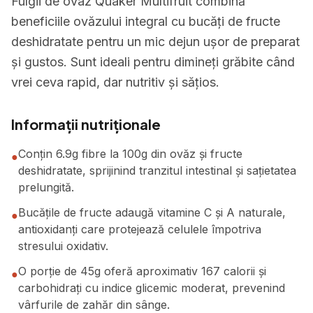
Fulgii de ovaz Quaker Multifruit combină
beneficiile ovăzului integral cu bucăți de fructe
deshidratate pentru un mic dejun ușor de preparat
și gustos. Sunt ideali pentru dimineți grăbite când
vrei ceva rapid, dar nutritiv și sățios.
Informații nutriționale
Conțin 6.9g fibre la 100g din ovăz și fructe
●
deshidratate, sprijinind tranzitul intestinal și sațietatea
prelungită.
Bucățile de fructe adaugă vitamine C și A naturale,
●
antioxidanți care protejează celulele împotriva
stresului oxidativ.
O porție de 45g oferă aproximativ 167 calorii și
●
carbohidrați cu indice glicemic moderat, prevenind
vârfurile de zahăr din sânge.