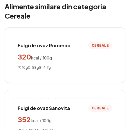
Alimente similare din categoria
Cereale
Fulgi de ovaz Rommac
CEREALE
320
kcal / 100g
P:
10
g
C:
58
g
G:
4.7
g
Fulgi de ovaz Sanovita
CEREALE
352
kcal / 100g