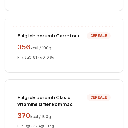
Fulgi de porumb Carrefour
CEREALE
356
kcal / 100g
P:
7.8
g
C:
81.4
g
G:
0.8
g
Fulgi de porumb Clasic
CEREALE
vitamine si fier Rommac
370
kcal / 100g
P:
6.9
g
C:
82.4
g
G:
1.5
g