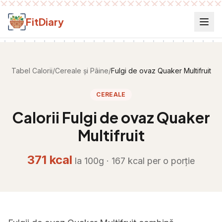
Salt la conținut
FitDiary
Tabel Calorii
/
Cereale și Pâine
/
Fulgi de ovaz Quaker Multifruit
CEREALE
Calorii
Fulgi de ovaz Quaker
Multifruit
371
kcal
la 100g ·
167
kcal per
o porție