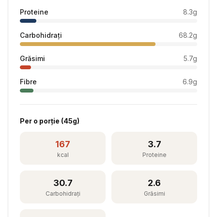
Proteine
8.3
g
Carbohidrați
68.2
g
Grăsimi
5.7
g
Fibre
6.9
g
Per
o porție
(
45
g)
167
3.7
kcal
Proteine
30.7
2.6
Carbohidrați
Grăsimi