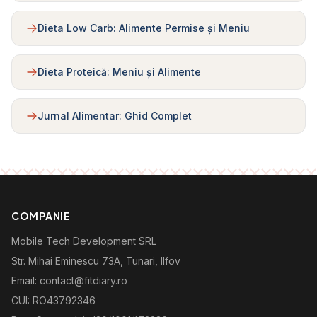
Dieta Low Carb: Alimente Permise și Meniu
Dieta Proteică: Meniu și Alimente
Jurnal Alimentar: Ghid Complet
COMPANIE
Mobile Tech Development SRL
Str. Mihai Eminescu 73A, Tunari, Ilfov
Email: contact@fitdiary.ro
CUI: RO43792346