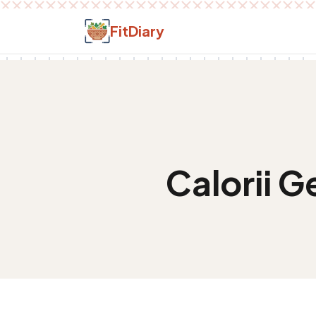
Salt la conținut
FitDiary
Calorii
Ge