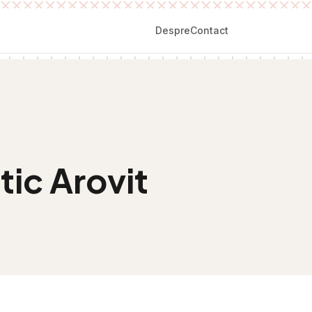
Despre
Contact
ic Arovit