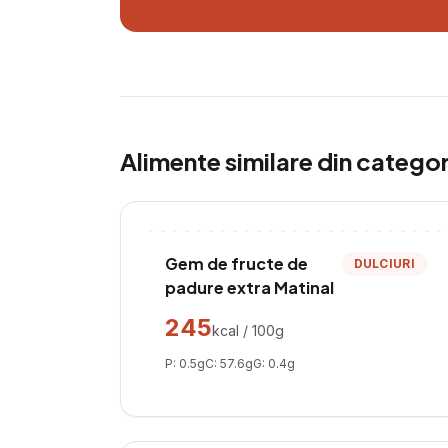
Alimente similare din catego
Gem de fructe de
DULCIURI
padure extra Matinal
245
kcal / 100g
P:
0.5
g
C:
57.6
g
G:
0.4
g