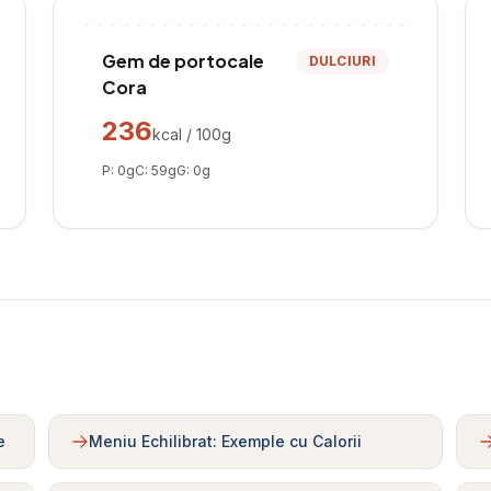
Gem de portocale
DULCIURI
Cora
236
kcal / 100g
P:
0
g
C:
59
g
G:
0
g
e
Meniu Echilibrat: Exemple cu Calorii