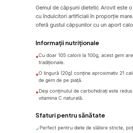
Gemul de căpșuni dietetic Arovit este o o
cu îndulcitori artificiali în proporție ma
oferă gustul căpșunilor cu un aport calo
Informații nutriționale
Cu doar 105 calorii la 100g, acest gem ar
●
tradiționale.
O lingură (20g) conține aproximativ 21 calo
●
de gem de pe piață.
Deși conținutul de carbohidrați este redus 
●
vitamina C naturală.
Sfaturi pentru sănătate
Perfect pentru diete de slăbire stricte, po
✓