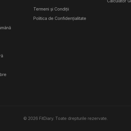
Calculator G
Termeni și Condiții
Politica de Confidențialitate
tămână
ră
ibre
©
2026
FitDiary. Toate drepturile rezervate.