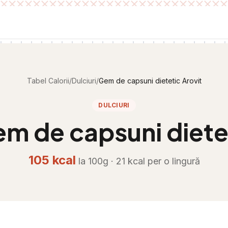
Tabel Calorii
/
Dulciuri
/
Gem de capsuni dietetic Arovit
DULCIURI
m de capsuni dietet
105
kcal
la 100g ·
21
kcal per
o lingură