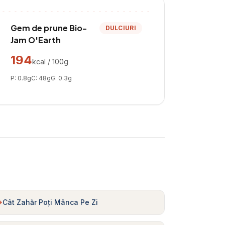
Gem de prune Bio-
DULCIURI
Jam O'Earth
194
kcal / 100g
P:
0.8
g
C:
48
g
G:
0.3
g
Cât Zahăr Poți Mânca Pe Zi