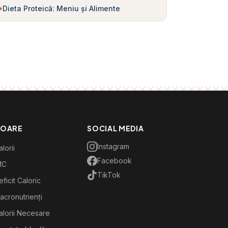
Dieta Proteică: Meniu și Alimente
TOARE
SOCIAL MEDIA
Instagram
lorii
Facebook
MC
TikTok
ficit Caloric
acronutrienți
alorii Necesare