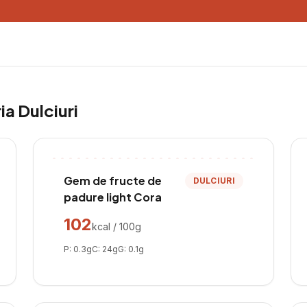
ria
Dulciuri
Gem de fructe de
DULCIURI
padure light Cora
102
kcal / 100g
P:
0.3
g
C:
24
g
G:
0.1
g