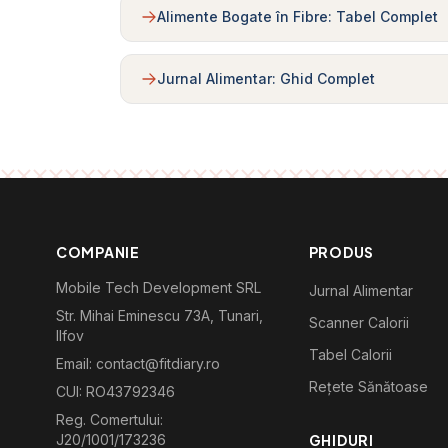
Alimente Bogate în Fibre: Tabel Complet
Jurnal Alimentar: Ghid Complet
COMPANIE
PRODUS
Mobile Tech Development SRL
Jurnal Alimentar
Str. Mihai Eminescu 73A, Tunari,
Scanner Calorii
Ilfov
Tabel Calorii
Email: contact@fitdiary.ro
Rețete Sănătoase
CUI: RO43792346
Reg. Comertului:
J20/1001/173236
GHIDURI