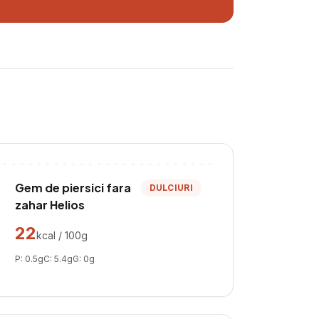
Gem de piersici fara
DULCIURI
zahar Helios
22
kcal / 100g
P:
0.5
g
C:
5.4
g
G:
0
g