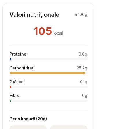
Valori nutriționale
la 100g
105
kcal
Proteine
0.6
g
Carbohidrați
25.2
g
Grăsimi
0.1
g
Fibre
0
g
Per
o lingură
(
20
g)