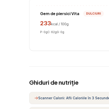
Gem de piersici Vita
DULCIURI
233
kcal / 100g
P:
0
g
C:
62
g
G:
0
g
Ghiduri de nutriție
Scanner Calorii: Afli Caloriile în 3 Secund