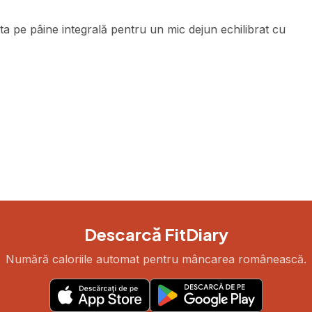
ta pe pâine integrală pentru un mic dejun echilibrat cu
Descarcă FitDiary
Numără caloriile automat pentru mâncarea românească.