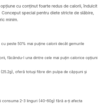
pțiune cu conținut foarte redus de calorii, îndulcit
re. Conceput special pentru diete stricte de slăbire,
ric minim.
e cu peste 50% mai puține calorii decât gemurile
rii, făcându-l una dintre cele mai puțin calorice opțiuni
(25.2g), oferă totuși fibre din pulpa de căpșuni și
ți consuma 2-3 linguri (40-60g) fără a-ți afecta