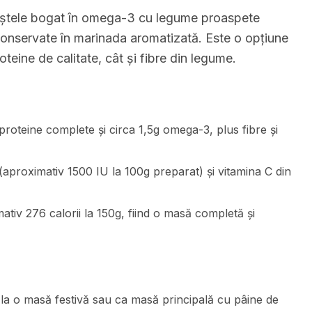
eștele bogat în omega-3 cu legume proaspete
conservate în marinada aromatizată. Este o opțiune
oteine de calitate, cât și fibre din legume.
roteine complete și circa 1,5g omega-3, plus fibre și
proximativ 1500 IU la 100g preparat) și vitamina C din
tiv 276 calorii la 150g, fiind o masă completă și
a o masă festivă sau ca masă principală cu pâine de