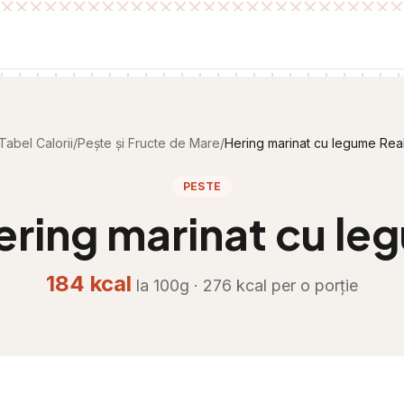
Tabel Calorii
/
Pește și Fructe de Mare
/
Hering marinat cu legume Rea
PESTE
ering marinat cu le
184
kcal
la 100g ·
276
kcal per
o porție