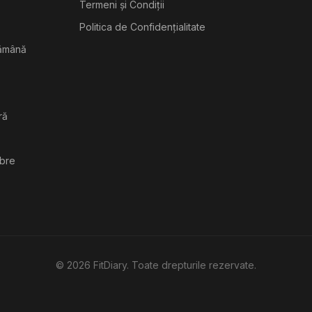
Termeni și Condiții
Politica de Confidențialitate
tămână
ră
ibre
©
2026
FitDiary. Toate drepturile rezervate.