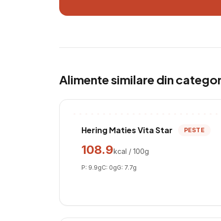
Alimente similare din catego
Hering Maties Vita Star
PESTE
108.9
kcal / 100g
P:
9.9
g
C:
0
g
G:
7.7
g