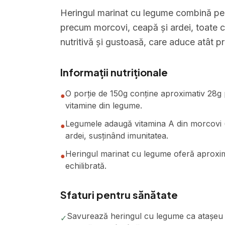
Heringul marinat cu legume combină p
precum morcovi, ceapă și ardei, toate 
nutritivă și gustoasă, care aduce atât pr
Informații nutriționale
O porție de 150g conține aproximativ 28g p
●
vitamine din legume.
Legumele adaugă vitamina A din morcovi (a
●
ardei, susținând imunitatea.
Heringul marinat cu legume oferă aproxima
●
echilibrată.
Sfaturi pentru sănătate
Savurează heringul cu legume ca atașeu l
✓