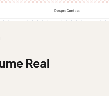
Despre
Contact
l
gume Real