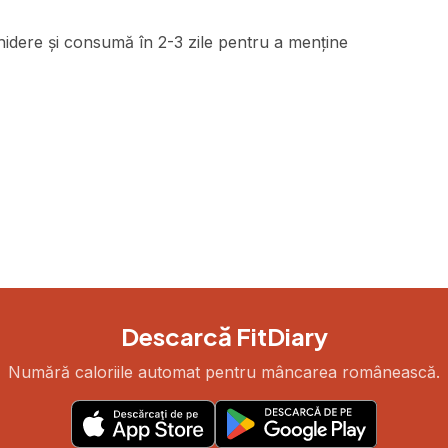
hidere și consumă în 2-3 zile pentru a menține
Descarcă FitDiary
Numără caloriile automat pentru mâncarea românească.