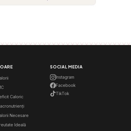
TOARE
SOCIAL MEDIA
Instagram
lorii
Facebook
MC
TikTok
ficit Caloric
acronutrienți
alorii Necesare
reutate Ideală