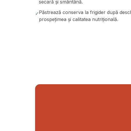
secară și smântână.
Păstrează conserva la frigider după desc
✓
prospețimea și calitatea nutrițională.