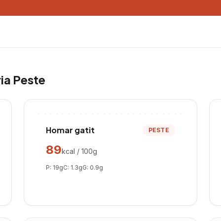
ria
Peste
Homar gatit
PESTE
89
kcal / 100g
P:
19
g
C:
1.3
g
G:
0.9
g