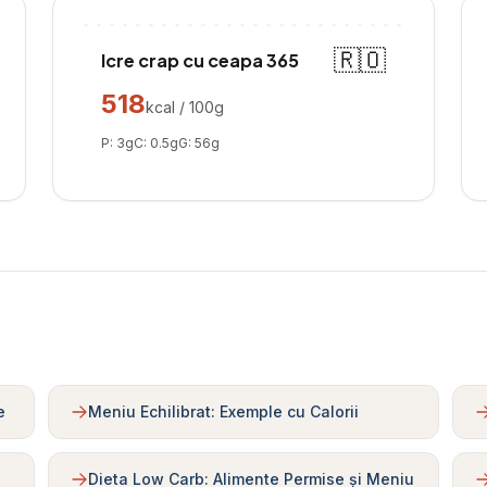
🇷🇴
Icre crap cu ceapa 365
518
kcal / 100g
P:
3
g
C:
0.5
g
G:
56
g
e
Meniu Echilibrat: Exemple cu Calorii
Dieta Low Carb: Alimente Permise și Meniu