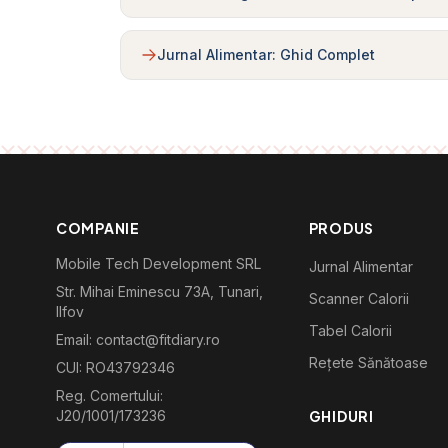
Jurnal Alimentar: Ghid Complet
COMPANIE
PRODUS
Mobile Tech Development SRL
Jurnal Alimentar
Str. Mihai Eminescu 73A, Tunari,
Scanner Calorii
Ilfov
Tabel Calorii
Email: contact@fitdiary.ro
Rețete Sănătoase
CUI: RO43792346
Reg. Comertului:
J20/1001/173236
GHIDURI