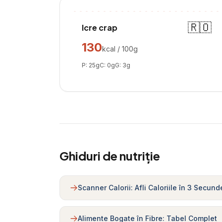
🇷🇴
Icre crap
130
kcal / 100g
P:
25
g
C:
0
g
G:
3
g
Ghiduri de nutriție
Scanner Calorii: Afli Caloriile în 3 Secund
Alimente Bogate în Fibre: Tabel Complet