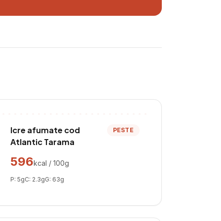
Icre afumate cod
PESTE
Atlantic Tarama
596
kcal / 100g
P:
5
g
C:
2.3
g
G:
63
g