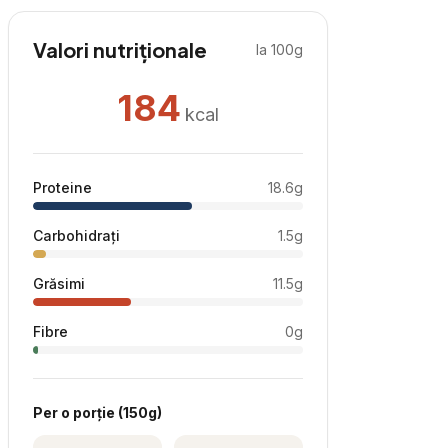
Valori nutriționale
la 100g
184
kcal
Proteine
18.6
g
Carbohidrați
1.5
g
Grăsimi
11.5
g
Fibre
0
g
Per
o porție
(
150
g)