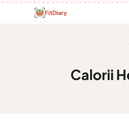
Salt la conținut
FitDiary
Calorii
H