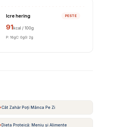
Icre hering
PESTE
91
kcal / 100g
P:
16
g
C:
0
g
G:
2
g
Cât Zahăr Poți Mânca Pe Zi
Dieta Proteică: Meniu și Alimente