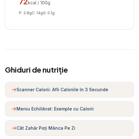
72
kcal / 100g
P:
3.8
g
C:
14
g
G:
0.1
g
Ghiduri de nutriție
Scanner Calorii: Afli Caloriile în 3 Secunde
Meniu Echilibrat: Exemple cu Calorii
Cât Zahăr Poți Mânca Pe Zi