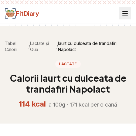
Salt la conținut
FitDiary
Tabel
Lactate și
Iaurt cu dulceata de trandafiri
/
/
Calorii
Ouă
Napolact
LACTATE
Calorii
Iaurt cu dulceata de
trandafiri Napolact
114
kcal
la 100g ·
171
kcal per
o cană