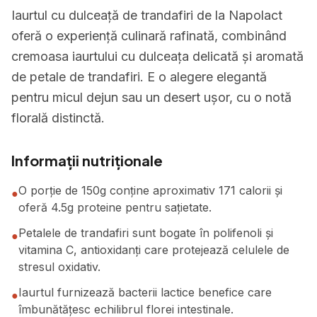
Iaurtul cu dulceață de trandafiri de la Napolact
oferă o experiență culinară rafinată, combinând
cremoasa iaurtului cu dulceața delicată și aromată
de petale de trandafiri. E o alegere elegantă
pentru micul dejun sau un desert ușor, cu o notă
florală distinctă.
Informații nutriționale
O porție de 150g conține aproximativ 171 calorii și
●
oferă 4.5g proteine pentru sațietate.
Petalele de trandafiri sunt bogate în polifenoli și
●
vitamina C, antioxidanți care protejează celulele de
stresul oxidativ.
Iaurtul furnizează bacterii lactice benefice care
●
îmbunătățesc echilibrul florei intestinale.