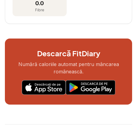
0.0
Fibre
Descarcă FitDiary
Numără caloriile automat pentru mâncarea
românească.