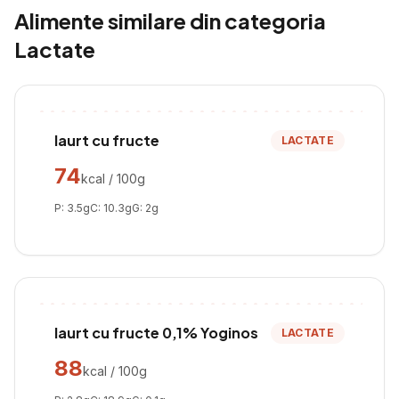
Alimente similare din categoria
Lactate
Iaurt cu fructe
LACTATE
74
kcal / 100g
P:
3.5
g
C:
10.3
g
G:
2
g
Iaurt cu fructe 0,1% Yoginos
LACTATE
88
kcal / 100g