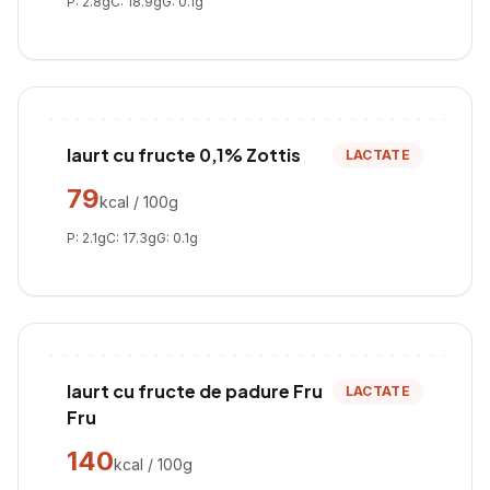
P:
2.8
g
C:
18.9
g
G:
0.1
g
Iaurt cu fructe 0,1% Zottis
LACTATE
79
kcal / 100g
P:
2.1
g
C:
17.3
g
G:
0.1
g
Iaurt cu fructe de padure Fru
LACTATE
Fru
140
kcal / 100g