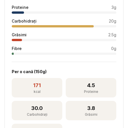
Proteine
3
g
Carbohidrați
20
g
Grăsimi
2.5
g
Fibre
0
g
Per
o cană
(
150
g)
171
4.5
kcal
Proteine
30.0
3.8
Carbohidrați
Grăsimi