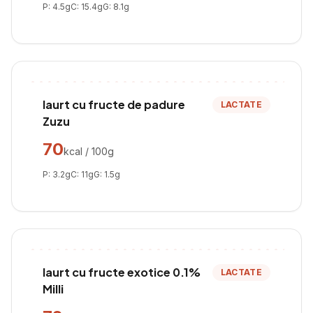
P:
4.5
g
C:
15.4
g
G:
8.1
g
Iaurt cu fructe de padure
LACTATE
Zuzu
70
kcal / 100g
P:
3.2
g
C:
11
g
G:
1.5
g
Iaurt cu fructe exotice 0.1%
LACTATE
Milli