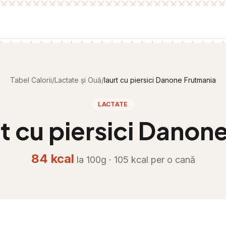
Tabel Calorii
/
Lactate și Ouă
/
Iaurt cu piersici Danone Frutmania
LACTATE
rt cu piersici Danon
84
kcal
la 100g ·
105
kcal per
o cană