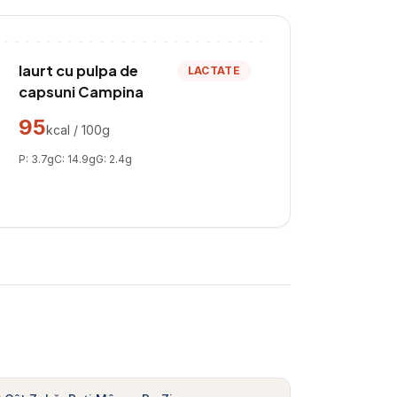
Iaurt cu pulpa de
LACTATE
capsuni Campina
95
kcal / 100g
P:
3.7
g
C:
14.9
g
G:
2.4
g