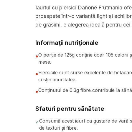
Iaurtul cu piersici Danone Frutmania ofer
proaspete într-o variantă light și echili
de grăsimi, e alegerea ideală pentru cei 
Informații nutriționale
O porție de 125g conține doar 105 calorii 
●
mese.
Piersicile sunt surse excelente de betacaro
●
susțin imunitatea.
Conținutul de 0.3g fibre contribuie la sănăt
●
Sfaturi pentru sănătate
Consumă acest iaurt ca gustare de vară s
✓
de texturi și fibre.