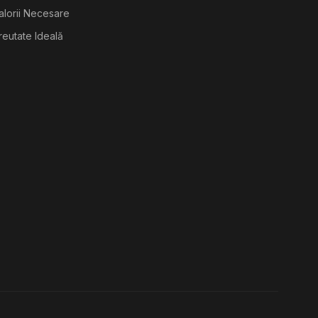
alorii Necesare
reutate Ideală