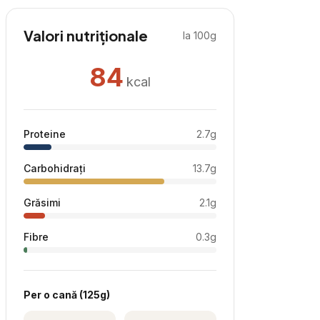
Valori nutriționale
la 100g
84
kcal
Proteine
2.7
g
Carbohidrați
13.7
g
Grăsimi
2.1
g
Fibre
0.3
g
Per
o cană
(
125
g)