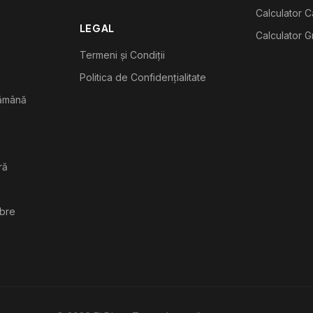
Calculator C
LEGAL
Calculator G
Termeni și Condiții
Politica de Confidențialitate
tămână
ră
ibre