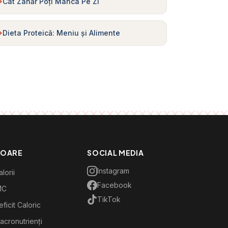
Cât Zahăr Poți Mânca Pe Zi
Dieta Proteică: Meniu și Alimente
TOARE
SOCIAL MEDIA
Instagram
lorii
Facebook
MC
TikTok
ficit Caloric
acronutrienți