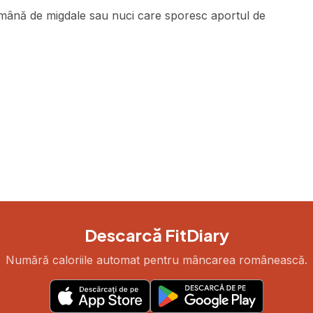
 mână de migdale sau nuci care sporesc aportul de
Descarcă FitDiary
Numără caloriile automat pentru mâncarea românească.