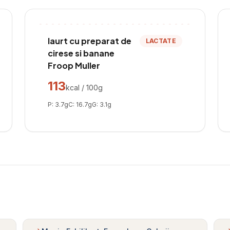
Iaurt cu preparat de
LACTATE
cirese si banane
Froop Muller
113
kcal / 100g
P:
3.7
g
C:
16.7
g
G:
3.1
g