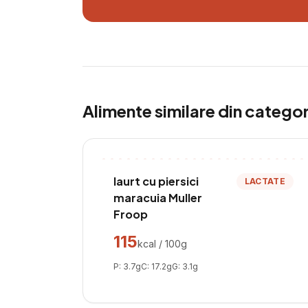
Alimente similare din catego
Iaurt cu piersici
LACTATE
maracuia Muller
Froop
115
kcal / 100g
P:
3.7
g
C:
17.2
g
G:
3.1
g