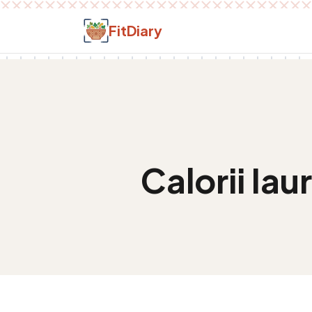
Salt la conținut
FitDiary
Calorii
Iau