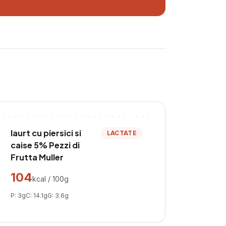
Iaurt cu piersici si
LACTATE
caise 5% Pezzi di
Frutta Muller
104
kcal / 100g
P:
3
g
C:
14.1
g
G:
3.6
g