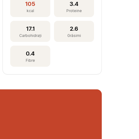
105
3.4
kcal
Proteine
17.1
2.6
Carbohidrați
Grăsimi
0.4
Fibre