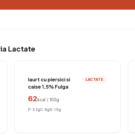
ria
Lactate
Iaurt cu piersici si
LACTATE
caise 1,5% Fulga
62
kcal / 100g
P:
3.2
g
C:
9
g
G:
1.5
g