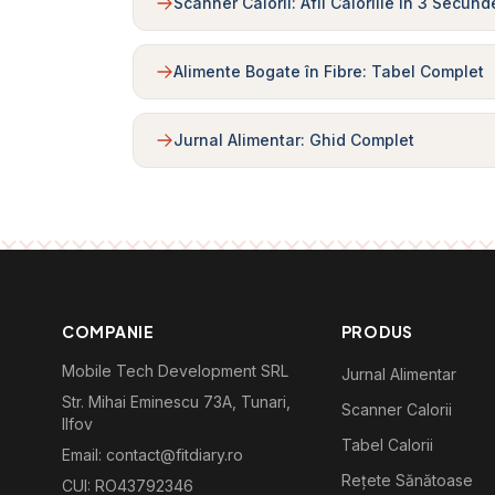
Scanner Calorii: Afli Caloriile în 3 Secund
Alimente Bogate în Fibre: Tabel Complet
Jurnal Alimentar: Ghid Complet
COMPANIE
PRODUS
Mobile Tech Development SRL
Jurnal Alimentar
Str. Mihai Eminescu 73A, Tunari,
Scanner Calorii
Ilfov
Tabel Calorii
Email: contact@fitdiary.ro
Rețete Sănătoase
CUI: RO43792346