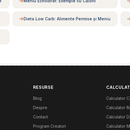
e
Meniu Echilibrat: Exemple cu Calorii
Dieta Low Carb: Alimente Permise și Meniu
RESURSE
CALCULA
Blog
Calculator Ca
Despre
Calculator I
Contact
Calculator De
Program Creatori
Calculator M