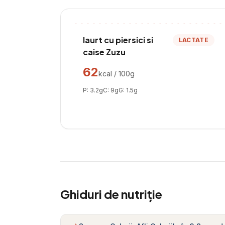
Iaurt cu piersici si
LACTATE
caise Zuzu
62
kcal / 100g
P:
3.2
g
C:
9
g
G:
1.5
g
Ghiduri de nutriție