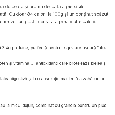
ă dulceața și aroma delicată a piersicilor
brată. Cu doar 84 calorii la 100g și un conținut scăzut
care vor un gust intens fără prea multe calorii.
și 3.4g proteine, perfectă pentru o gustare ușoară între
ten și vitamina C, antioxidanți care protejează pielea și
atea digestivă și la o absorbție mai lentă a zahărurilor.
au la micul dejun, combinat cu granola pentru un plus