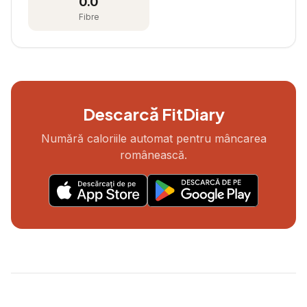
0.0
Fibre
Descarcă FitDiary
Numără caloriile automat pentru mâncarea
românească.