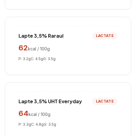
Lapte 3,5% Raraul
LACTATE
62
kcal / 100g
P:
3.2
g
C:
4.5
g
G:
3.5
g
Lapte 3,5% UHT Everyday
LACTATE
64
kcal / 100g
P:
3.3
g
C:
4.8
g
G:
3.5
g