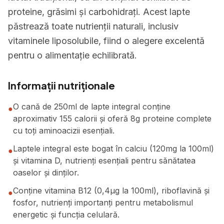
proteine, grăsimi și carbohidrați. Acest lapte
păstrează toate nutrienții naturali, inclusiv
vitaminele liposolubile, fiind o alegere excelentă
pentru o alimentație echilibrată.
Informații nutriționale
O cană de 250ml de lapte integral conține
●
aproximativ 155 calorii și oferă 8g proteine complete
cu toți aminoacizii esențiali.
Laptele integral este bogat în calciu (120mg la 100ml)
●
și vitamina D, nutrienți esențiali pentru sănătatea
oaselor și dinților.
Conține vitamina B12 (0,4μg la 100ml), riboflavină și
●
fosfor, nutrienți importanți pentru metabolismul
energetic și funcția celulară.