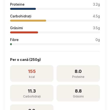
Proteine
3.2
g
Carbohidrați
4.5
g
Grăsimi
3.5
g
Fibre
0
g
Per
o cană
(
250
g)
155
8.0
kcal
Proteine
11.3
8.8
Carbohidrați
Grăsimi