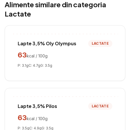
Alimente similare din categoria
Lactate
Lapte 3,5% Oly Olympus
LACTATE
63
kcal / 100g
P:
3.1
g
C:
4.7
g
G:
3.5
g
Lapte 3,5% Pilos
LACTATE
63
kcal / 100g
P:
3.5
g
C:
4.9
g
G:
3.5
g