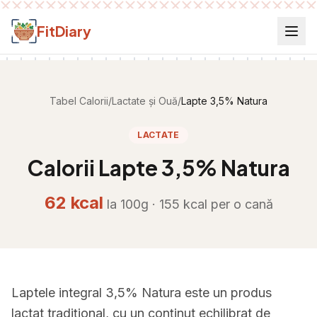
Salt la conținut
FitDiary
Tabel Calorii
/
Lactate și Ouă
/
Lapte 3,5% Natura
LACTATE
Calorii
Lapte 3,5% Natura
62
kcal
la 100g ·
155
kcal per
o cană
Laptele integral 3,5% Natura este un produs
lactat tradițional, cu un conținut echilibrat de