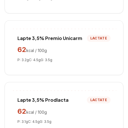
Lapte 3,5% Premio Unicarm
LACTATE
62
kcal / 100g
P:
3.2
g
C:
4.5
g
G:
3.5
g
Lapte 3,5% Prodlacta
LACTATE
62
kcal / 100g
P:
3.1
g
C:
4.5
g
G:
3.5
g