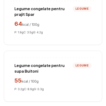
Legume congelate pentru
LEGUME
prajit Spar
64
kcal / 100g
P:
1.9
g
C:
3.5
g
G:
4.2
g
Legume congelate pentru
LEGUME
supa Buitoni
55
kcal / 100g
P:
3.2
g
C:
8.9
g
G:
0.3
g