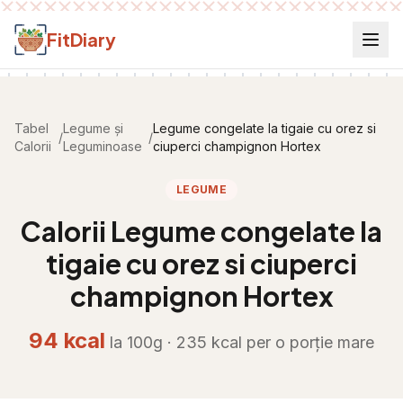
Salt la conținut
FitDiary
Tabel
Legume și
Legume congelate la tigaie cu orez si
/
/
Calorii
Leguminoase
ciuperci champignon Hortex
LEGUME
Calorii
Legume congelate la
tigaie cu orez si ciuperci
champignon Hortex
94
kcal
la 100g ·
235
kcal per
o porție mare