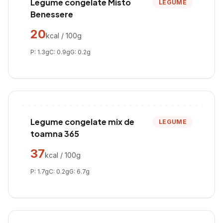
Legume congelate Misto
LEGUME
Benessere
20
kcal / 100g
P:
1.3
g
C:
0.9
g
G:
0.2
g
Legume congelate mix de
LEGUME
toamna 365
37
kcal / 100g
P:
1.7
g
C:
0.2
g
G:
6.7
g