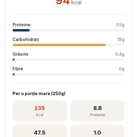
94
kcal
Proteine
3.5
g
Carbohidrați
19
g
Grăsimi
0.4
g
Fibre
0
g
Per
o porție mare
(
250
g)
235
8.8
kcal
Proteine
47.5
1.0