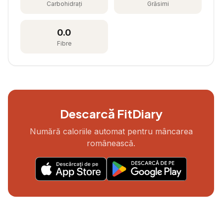
Carbohidrați
Grăsimi
0.0
Fibre
Descarcă FitDiary
Numără caloriile automat pentru mâncarea
românească.