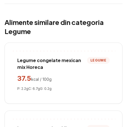
Alimente similare din categoria
Legume
Legume congelate mexican
LEGUME
mix Horeca
37.5
kcal / 100g
P:
2.2
g
C:
6.7
g
G:
0.2
g