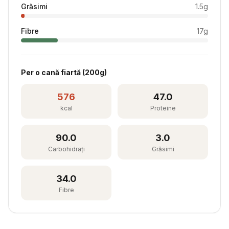
Grăsimi
1.5
g
Fibre
17
g
Per
o cană fiartă
(
200
g)
576
47.0
kcal
Proteine
90.0
3.0
Carbohidrați
Grăsimi
34.0
Fibre