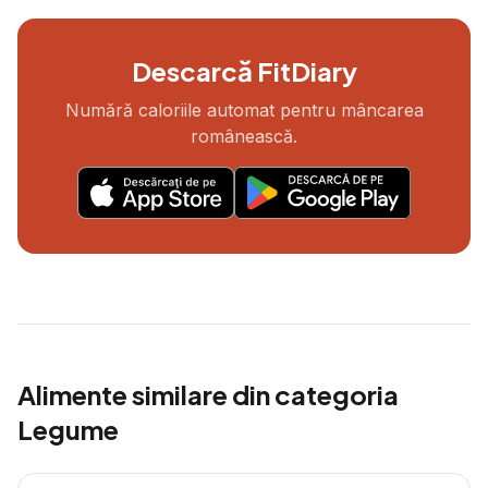
Descarcă FitDiary
Numără caloriile automat pentru mâncarea
românească.
Alimente similare din categoria
Legume