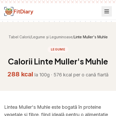
Salt la conținut
FitDiary
Tabel Calorii
/
Legume și Leguminoase
/
Linte Muller's Muhle
LEGUME
Calorii
Linte Muller's Muhle
288
kcal
la 100g ·
576
kcal per
o cană fiartă
Lintea Muller's Muhle este bogată în proteine
vegetale și fibre, fiind ideală pentru o alimentație