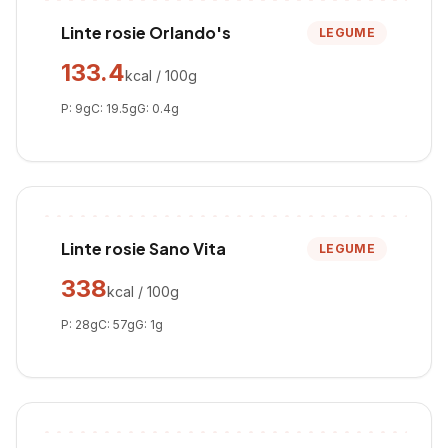
Linte rosie Orlando's
LEGUME
133.4
kcal / 100g
P:
9
g
C:
19.5
g
G:
0.4
g
Linte rosie Sano Vita
LEGUME
338
kcal / 100g
P:
28
g
C:
57
g
G:
1
g