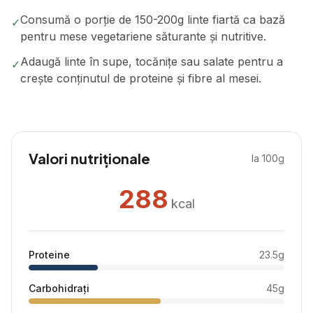
Consumă o porție de 150-200g linte fiartă ca bază
✓
pentru mese vegetariene săturante și nutritive.
Adaugă linte în supe, tocănițe sau salate pentru a
✓
crește conținutul de proteine și fibre al mesei.
Valori nutriționale
la 100g
288
kcal
Proteine
23.5
g
Carbohidrați
45
g