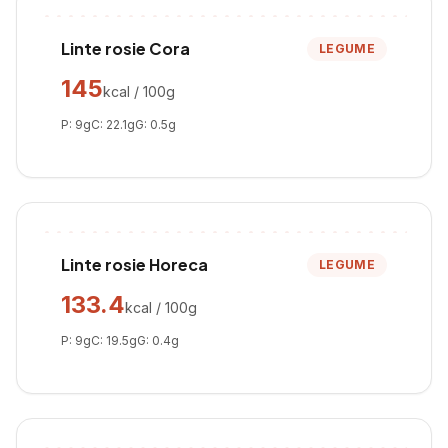
Linte rosie Cora
LEGUME
145
kcal / 100g
P:
9
g
C:
22.1
g
G:
0.5
g
Linte rosie Horeca
LEGUME
133.4
kcal / 100g
P:
9
g
C:
19.5
g
G:
0.4
g