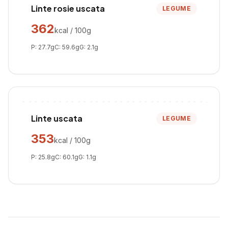
Linte rosie uscata
LEGUME
362
kcal / 100g
P:
27.7
g
C:
59.6
g
G:
2.1
g
Linte uscata
LEGUME
353
kcal / 100g
P:
25.8
g
C:
60.1
g
G:
1.1
g