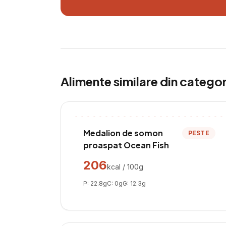
Alimente similare din catego
Medalion de somon
PESTE
proaspat Ocean Fish
206
kcal / 100g
P:
22.8
g
C:
0
g
G:
12.3
g