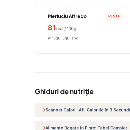
Merluciu Alfredo
PESTE
81
kcal / 100g
P:
18
g
C:
0
g
G:
1.6
g
Ghiduri de nutriție
Scanner Calorii: Afli Caloriile în 3 Secund
Alimente Bogate în Fibre: Tabel Complet