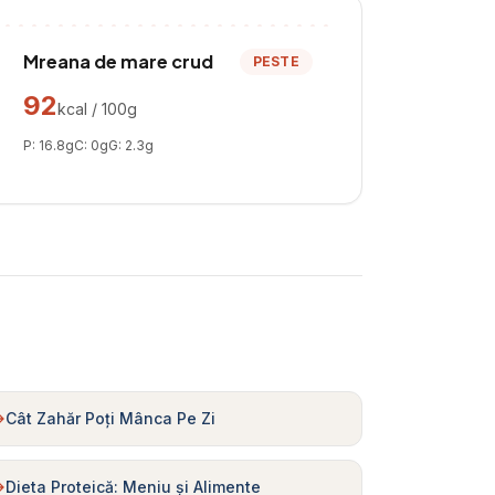
Mreana de mare crud
PESTE
92
kcal / 100g
P:
16.8
g
C:
0
g
G:
2.3
g
Cât Zahăr Poți Mânca Pe Zi
Dieta Proteică: Meniu și Alimente