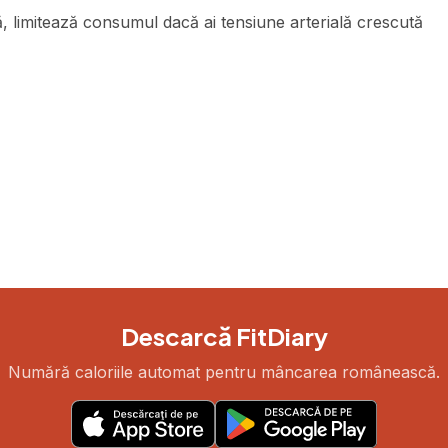
ă, limitează consumul dacă ai tensiune arterială crescută
Descarcă FitDiary
Numără caloriile automat pentru mâncarea românească.