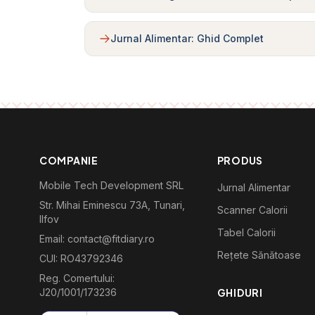
Jurnal Alimentar: Ghid Complet
COMPANIE
PRODUS
Mobile Tech Development SRL
Jurnal Alimentar
Str. Mihai Eminescu 73A, Tunari,
Scanner Calorii
Ilfov
Tabel Calorii
Email: contact@fitdiary.ro
Rețete Sănătoase
CUI: RO43792346
Reg. Comertului:
J20/1001/173236
GHIDURI