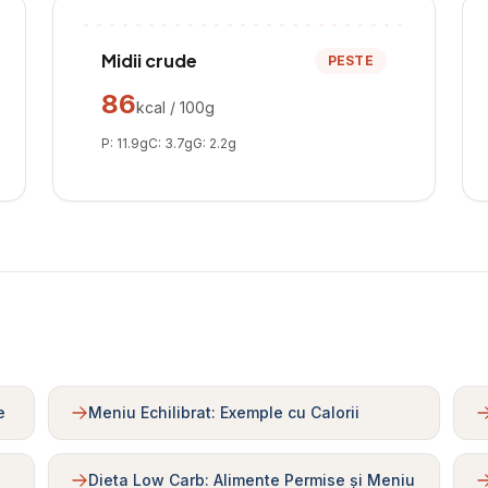
Midii crude
PESTE
86
kcal / 100g
P:
11.9
g
C:
3.7
g
G:
2.2
g
e
Meniu Echilibrat: Exemple cu Calorii
Dieta Low Carb: Alimente Permise și Meniu