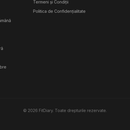
Termeni și Condiții
Politica de Confidențialitate
tămână
ră
ibre
©
2026
FitDiary. Toate drepturile rezervate.