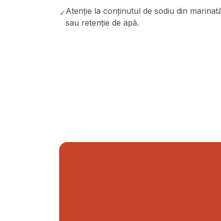
Atenție la conținutul de sodiu din marinat
✓
sau retenție de apă.