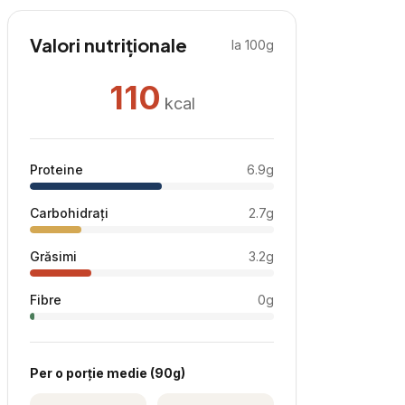
Valori nutriționale
la 100g
110
kcal
Proteine
6.9
g
Carbohidrați
2.7
g
Grăsimi
3.2
g
Fibre
0
g
Per
o porție medie
(
90
g)