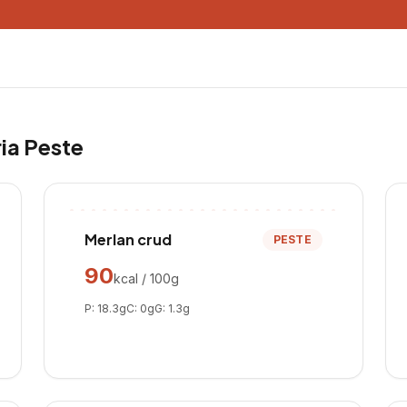
ria
Peste
Merlan crud
PESTE
90
kcal / 100g
P:
18.3
g
C:
0
g
G:
1.3
g