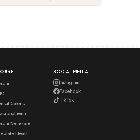
TOARE
SOCIAL MEDIA
Instagram
lorii
Facebook
MC
TikTok
ficit Caloric
acronutrienți
alorii Necesare
reutate Ideală