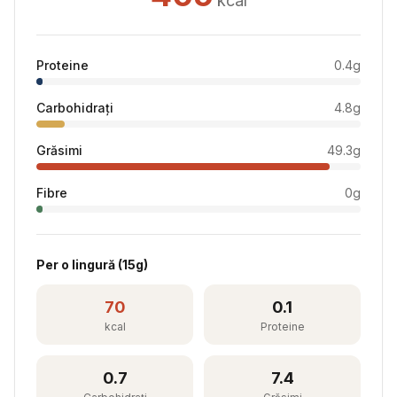
kcal
Proteine
0.4
g
Carbohidrați
4.8
g
Grăsimi
49.3
g
Fibre
0
g
Per
o lingură
(
15
g)
70
0.1
kcal
Proteine
0.7
7.4