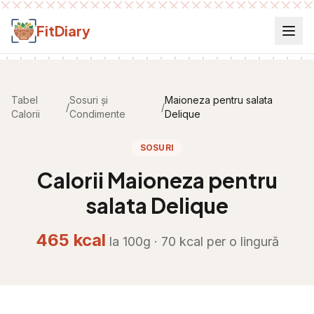
Salt la conținut
FitDiary
Tabel
Sosuri și
Maioneza pentru salata
/
/
Calorii
Condimente
Delique
SOSURI
Calorii
Maioneza pentru
salata Delique
465
kcal
la 100g ·
70
kcal per
o lingură