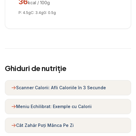
36
kcal / 100g
P:
4.5
g
C:
3.4
g
G:
0.5
g
Ghiduri de nutriție
Scanner Calorii: Afli Caloriile în 3 Secunde
Meniu Echilibrat: Exemple cu Calorii
Cât Zahăr Poți Mânca Pe Zi