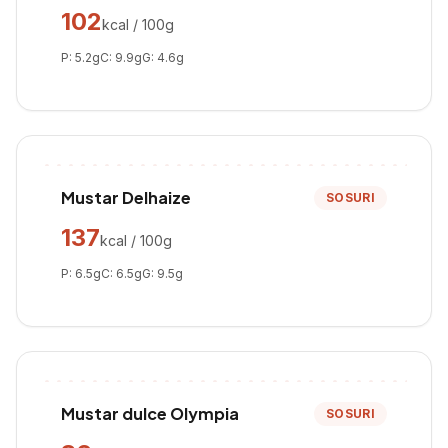
102
kcal / 100g
P:
5.2
g
C:
9.9
g
G:
4.6
g
Mustar Delhaize
SOSURI
137
kcal / 100g
P:
6.5
g
C:
6.5
g
G:
9.5
g
Mustar dulce Olympia
SOSURI