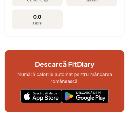
Carbohidrați
Grăsimi
0.0
Fibre
Descarcă FitDiary
Numără caloriile automat pentru mâncarea
românească.