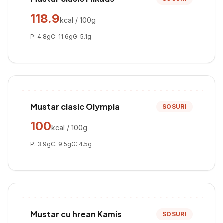
118.9
kcal / 100g
P:
4.8
g
C:
11.6
g
G:
5.1
g
Mustar clasic Olympia
SOSURI
100
kcal / 100g
P:
3.9
g
C:
9.5
g
G:
4.5
g
Mustar cu hrean Kamis
SOSURI