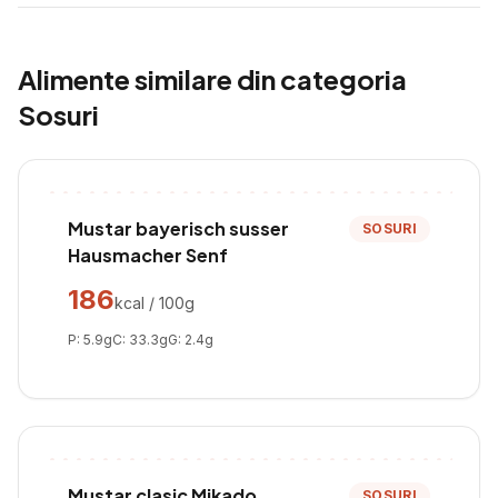
Alimente similare din categoria
Sosuri
Mustar bayerisch susser
SOSURI
Hausmacher Senf
186
kcal / 100g
P:
5.9
g
C:
33.3
g
G:
2.4
g
Mustar clasic Mikado
SOSURI