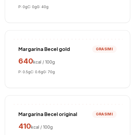
P:
0
g
C:
0
g
G:
40
g
Margarina Becel gold
GRASIMI
640
kcal / 100g
P:
0.5
g
C:
0.6
g
G:
70
g
Margarina Becel original
GRASIMI
410
kcal / 100g