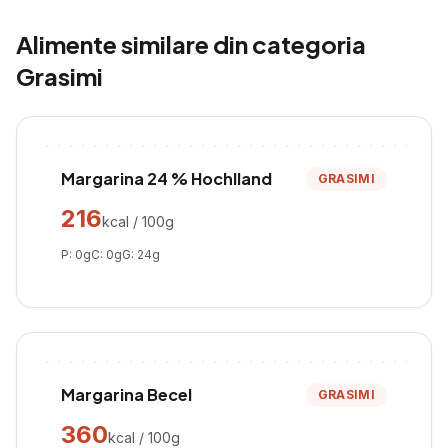
Alimente similare din categoria
Grasimi
Margarina 24 % Hochlland
GRASIMI
216
kcal / 100g
P:
0
g
C:
0
g
G:
24
g
Margarina Becel
GRASIMI
360
kcal / 100g