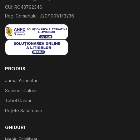
CUI: RO43792346
Reg. Comertului: J20/1001/173236
PRODUS
Jurnal Alimentar
Scanner Calorii
Tabel Calorii
Rețete Sănătoase
GHIDURI
Meniu Echilibrat