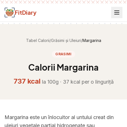
Salt la conținut
FitDiary
Tabel Calorii
/
Grăsimi și Uleiuri
/
Margarina
GRASIMI
Calorii
Margarina
737
kcal
la 100g ·
37
kcal per
o linguriță
Margarina este un înlocuitor al untului creat din
uleiuri vegetale parțial hidrogenate sau