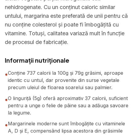
nehidrogenate. Cu un conținut caloric similar
untului, margarina este preferată de unii pentru că
nu conține colesterol și poate fi îmbogățită cu
vitamine. Totuși, calitatea variază mult în funcție
de procesul de fabricație.
Informații nutriționale
Conține 737 calorii la 100g și 79g grăsimi, aproape
●
identic cu untul, dar provenite din surse vegetale
precum uleiul de floarea soarelui sau palmier.
O linguriță (5g) oferă aproximativ 37 calorii, suficient
●
pentru a unge o felie de pâine sau a adăuga savoare
la legume.
Margarinele moderne sunt îmbogățite cu vitaminele
●
A, D și E, compensând lipsa acestora din grăsimile