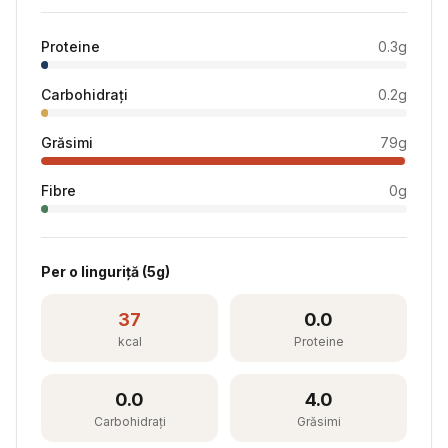
Proteine
0.3
g
Carbohidrați
0.2
g
Grăsimi
79
g
Fibre
0
g
Per
o linguriță
(
5
g)
37
0.0
kcal
Proteine
0.0
4.0
Carbohidrați
Grăsimi