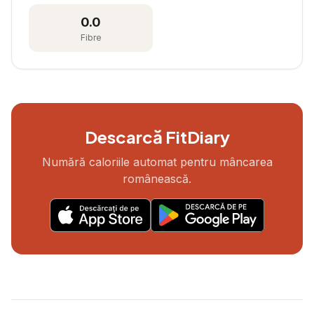
0.0
Fibre
Descarcă FitDiary
Numără caloriile automat pentru mâncarea
românească.