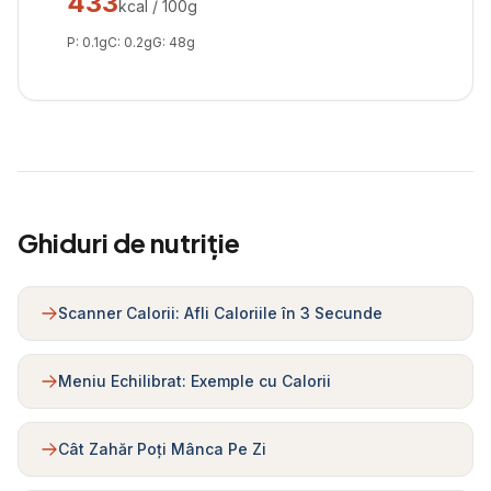
433
kcal / 100g
P:
0.1
g
C:
0.2
g
G:
48
g
Ghiduri de nutriție
Scanner Calorii: Afli Caloriile în 3 Secunde
Meniu Echilibrat: Exemple cu Calorii
Cât Zahăr Poți Mânca Pe Zi