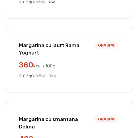
P:
0.5
g
C:
0.5
g
G:
45
g
Margarina cu iaurt Rama
GRASIMI
Yoghurt
360
kcal / 100g
P:
0.5
g
C:
0.5
g
G:
39
g
Margarina cu smantana
GRASIMI
Delma