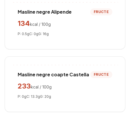
Masline negre Alipende
FRUCTE
134
kcal / 100g
P:
0.5
g
C:
0
g
G:
16
g
Masline negre coapte Castella
FRUCTE
233
kcal / 100g
P:
0
g
C:
13.3
g
G:
20
g