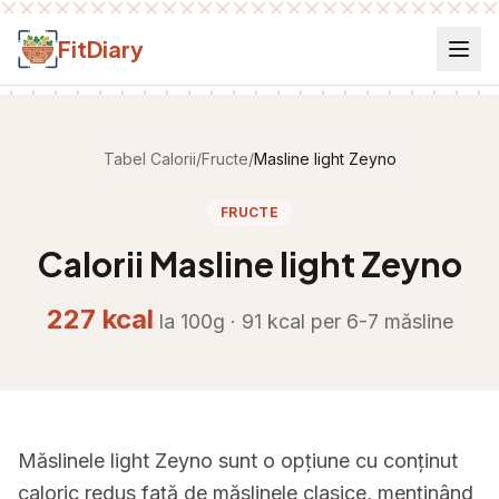
Salt la conținut
FitDiary
Tabel Calorii
/
Fructe
/
Masline light Zeyno
FRUCTE
Calorii
Masline light Zeyno
227
kcal
la 100g ·
91
kcal per
6-7 măsline
Măslinele light Zeyno sunt o opțiune cu conținut
caloric redus față de măslinele clasice, menținând