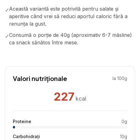
Această variantă este potrivită pentru salate și
✓
aperitive când vrei să reduci aportul caloric fără a
renunța la gust.
Consumă o porție de 40g (aproximativ 6-7 măsline)
✓
ca snack sănătos între mese.
Valori nutriționale
la 100g
227
kcal
Proteine
0
g
Carbohidrați
10
g