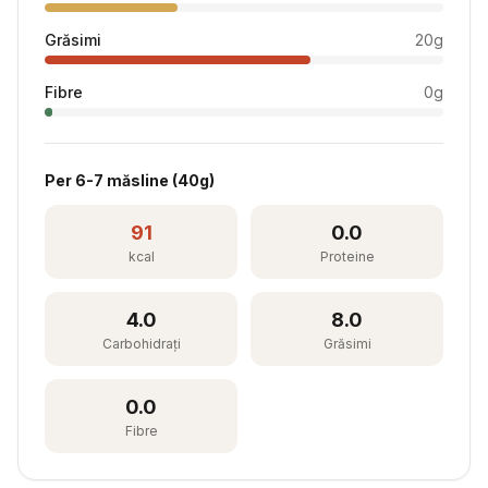
Grăsimi
20
g
Fibre
0
g
Per
6-7 măsline
(
40
g)
91
0.0
kcal
Proteine
4.0
8.0
Carbohidrați
Grăsimi
0.0
Fibre