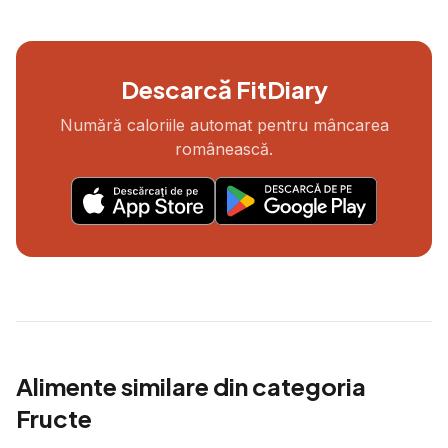
Descarcă FitDiary
Numără caloriile automat pentru mâncarea
românească.
Alimente similare din categoria
Fructe