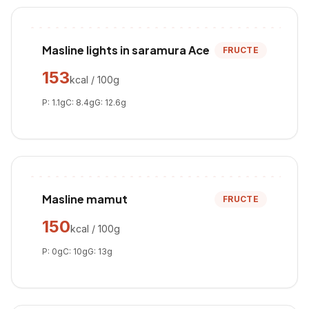
Masline lights in saramura Ace
FRUCTE
153
kcal / 100g
P:
1.1
g
C:
8.4
g
G:
12.6
g
Masline mamut
FRUCTE
150
kcal / 100g
P:
0
g
C:
10
g
G:
13
g