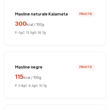
Masline naturale Kalamata
FRUCTE
300
kcal / 100g
P:
0
g
C:
13.3
g
G:
26.7
g
Masline negre
FRUCTE
115
kcal / 100g
P:
0.8
g
C:
6.3
g
G:
10.7
g