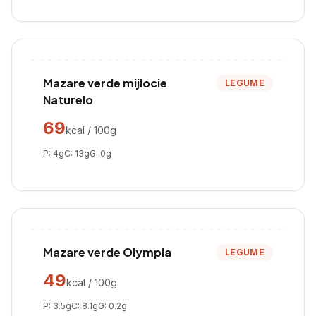
Mazare verde mijlocie
LEGUME
Naturelo
69
kcal / 100g
P:
4
g
C:
13
g
G:
0
g
Mazare verde Olympia
LEGUME
49
kcal / 100g
P:
3.5
g
C:
8.1
g
G:
0.2
g