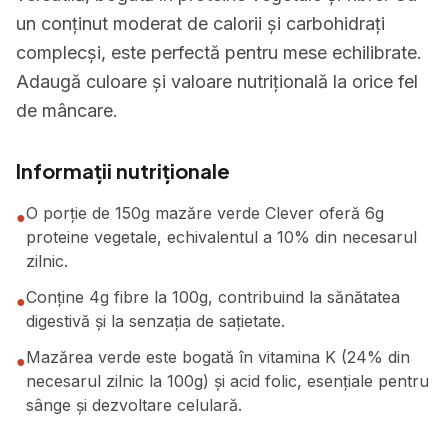
un conținut moderat de calorii și carbohidrați
complecși, este perfectă pentru mese echilibrate.
Adaugă culoare și valoare nutrițională la orice fel
de mâncare.
Informații nutriționale
O porție de 150g mazăre verde Clever oferă 6g
●
proteine vegetale, echivalentul a 10% din necesarul
zilnic.
Conține 4g fibre la 100g, contribuind la sănătatea
●
digestivă și la senzația de sațietate.
Mazărea verde este bogată în vitamina K (24% din
●
necesarul zilnic la 100g) și acid folic, esențiale pentru
sânge și dezvoltare celulară.