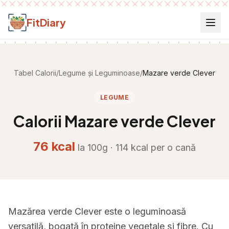
Salt la conținut
FitDiary
Tabel Calorii
/
Legume și Leguminoase
/
Mazare verde Clever
LEGUME
Calorii
Mazare verde Clever
76
kcal
la 100g ·
114
kcal per
o cană
Mazărea verde Clever este o leguminoasă
versatilă, bogată în proteine vegetale și fibre. Cu