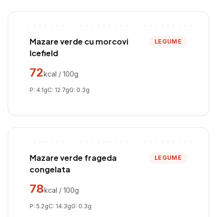
Mazare verde cu morcovi
LEGUME
Icefield
72
kcal / 100g
P:
4.1
g
C:
12.7
g
G:
0.3
g
Mazare verde frageda
LEGUME
congelata
78
kcal / 100g
P:
5.2
g
C:
14.3
g
G:
0.3
g