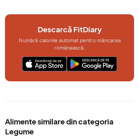
Descarcă FitDiary
Numără caloriile automat pentru mâncarea
românească.
Alimente similare din categoria
Legume