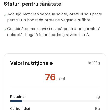
Sfaturi pentru sănătate
Adaugă mazărea verde la salate, orezuri sau paste
✓
pentru un boost de proteine vegetale și fibre.
Combină cu morcovi și ceapă pentru un garnitură
✓
colorată, bogată în antioxidanți și vitamina A.
Valori nutriționale
la 100g
76
kcal
Proteine
4
g
Carbohidrați
13
g