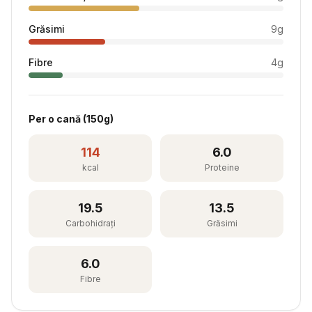
Grăsimi
9
g
Fibre
4
g
Per
o cană
(
150
g)
114
6.0
kcal
Proteine
19.5
13.5
Carbohidrați
Grăsimi
6.0
Fibre