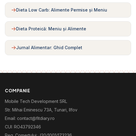
Dieta Low Carb: Alimente Permise și Meniu
Dieta Proteică: Meniu și Alimente
Jurnal Alimentar: Ghid Complet
COMPANIE
Mobile Tech Development SRL
Str. Mihai Eminescu 73A, Tunari, Ilfov
Email: contact@fitdiary.ro
CUI: RO43792346
Reg. Comertului: J20/1001/173236