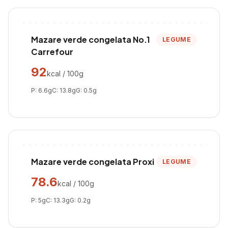
Mazare verde congelata No.1
LEGUME
Carrefour
92
kcal / 100g
P:
6.6
g
C:
13.8
g
G:
0.5
g
Mazare verde congelata Proxi
LEGUME
78.6
kcal / 100g
P:
5
g
C:
13.3
g
G:
0.2
g