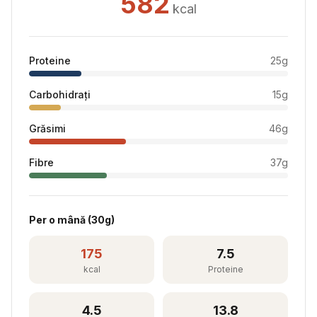
582
kcal
Proteine
25
g
Carbohidrați
15
g
Grăsimi
46
g
Fibre
37
g
Per
o mână
(
30
g)
175
7.5
kcal
Proteine
4.5
13.8