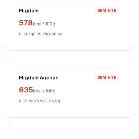
Migdale
SEMINTE
578
kcal / 100g
P:
21.3
g
C:
19.7
g
G:
50.6
g
Migdale Auchan
SEMINTE
635
kcal / 100g
P:
25.1
g
C:
5.5
g
G:
56.9
g