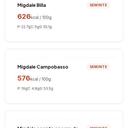
Migdale Billa
SEMINTE
626
kcal / 100g
P:
22.7
g
C:
5
g
G:
55.1
g
Migdale Campobasso
SEMINTE
576
kcal / 100g
P:
19
g
C:
4.8
g
G:
53.5
g