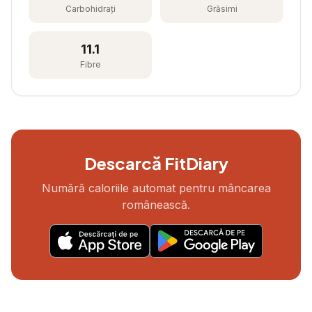
Carbohidrați
Grăsimi
11.1
Fibre
Descarcă FitDiary
Numără caloriile automat pentru mâncarea
românească.