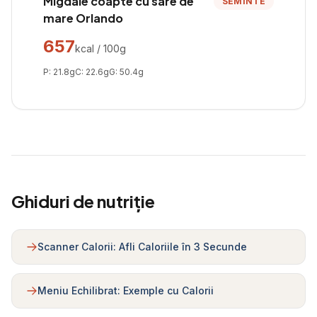
Migdale coapte cu sare de
SEMINTE
mare Orlando
657
kcal / 100g
P:
21.8
g
C:
22.6
g
G:
50.4
g
Ghiduri de nutriție
Scanner Calorii: Afli Caloriile în 3 Secunde
Meniu Echilibrat: Exemple cu Calorii