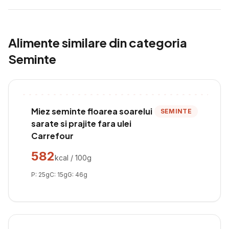
Alimente similare din categoria
Seminte
Miez seminte floarea soarelui
SEMINTE
sarate si prajite fara ulei
Carrefour
582
kcal / 100g
P:
25
g
C:
15
g
G:
46
g