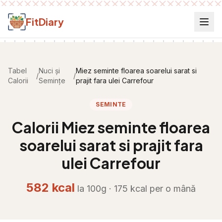
Salt la conținut
FitDiary
Tabel
Nuci și
Miez seminte floarea soarelui sarat si
/
/
Calorii
Semințe
prajit fara ulei Carrefour
SEMINTE
Calorii
Miez seminte floarea
soarelui sarat si prajit fara
ulei Carrefour
582
kcal
la 100g ·
175
kcal per
o mână