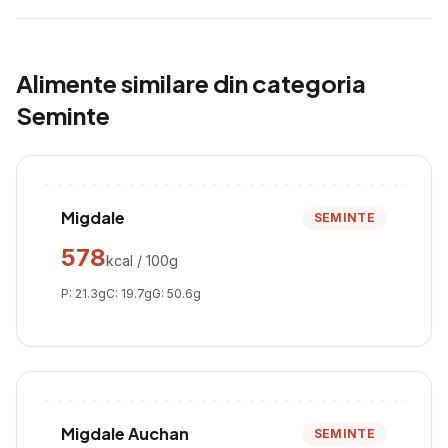
Alimente similare din categoria
Seminte
Migdale
SEMINTE
578
kcal / 100g
P:
21.3
g
C:
19.7
g
G:
50.6
g
Migdale Auchan
SEMINTE