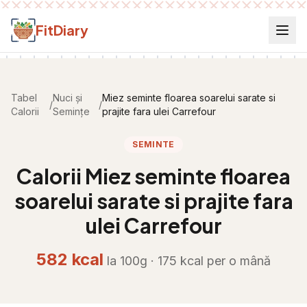
Salt la conținut
FitDiary
Tabel
Nuci și
Miez seminte floarea soarelui sarate si
/
/
Calorii
Semințe
prajite fara ulei Carrefour
SEMINTE
Calorii
Miez seminte floarea
soarelui sarate si prajite fara
ulei Carrefour
582
kcal
la 100g ·
175
kcal per
o mână