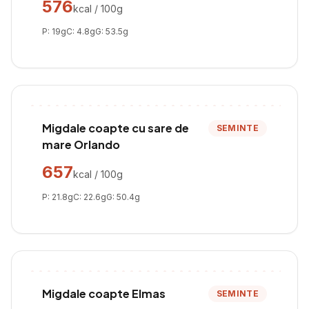
576
kcal / 100g
P:
19
g
C:
4.8
g
G:
53.5
g
Migdale coapte cu sare de
SEMINTE
mare Orlando
657
kcal / 100g
P:
21.8
g
C:
22.6
g
G:
50.4
g
Migdale coapte Elmas
SEMINTE