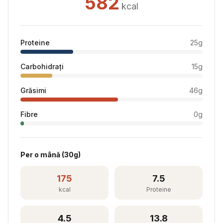
582
kcal
Proteine
25
g
Carbohidrați
15
g
Grăsimi
46
g
Fibre
0
g
Per
o mână
(
30
g)
175
7.5
kcal
Proteine
4.5
13.8