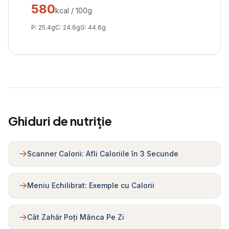
580
kcal / 100g
P:
25.4
g
C:
24.6
g
G:
44.6
g
Ghiduri de nutriție
Scanner Calorii: Afli Caloriile în 3 Secunde
Meniu Echilibrat: Exemple cu Calorii
Cât Zahăr Poți Mânca Pe Zi