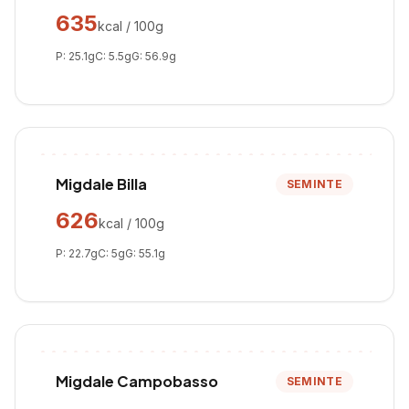
635
kcal / 100g
P:
25.1
g
C:
5.5
g
G:
56.9
g
Migdale Billa
SEMINTE
626
kcal / 100g
P:
22.7
g
C:
5
g
G:
55.1
g
Migdale Campobasso
SEMINTE