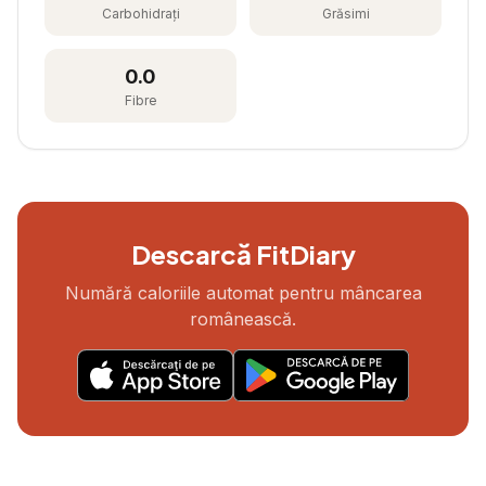
Carbohidrați
Grăsimi
0.0
Fibre
Descarcă FitDiary
Numără caloriile automat pentru mâncarea
românească.