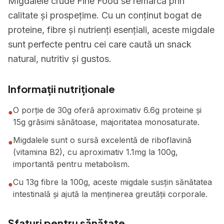
Migdalele crude Fine Food se remarcă prin
calitate și prospețime. Cu un conținut bogat de
proteine, fibre și nutrienți esențiali, aceste migdale
sunt perfecte pentru cei care caută un snack
natural, nutritiv și gustos.
Informații nutriționale
O porție de 30g oferă aproximativ 6.6g proteine și
●
15g grăsimi sănătoase, majoritatea monosaturate.
Migdalele sunt o sursă excelentă de riboflavină
●
(vitamina B2), cu aproximativ 1.1mg la 100g,
importantă pentru metabolism.
Cu 13g fibre la 100g, aceste migdale susțin sănătatea
●
intestinală și ajută la menținerea greutății corporale.
Sfaturi pentru sănătate