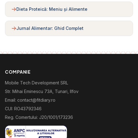
Dieta Proteică: Meniu și Alimente
Jurnal Alimentar: Ghid Complet
COMPANIE
Mobile Tech Development SRL
Str. Mihai Eminescu 73A, Tunari, Ilfov
Email: contact@fitdiary.ro
CUI: RO43792346
Reg. Comertului: J20/1001/173236