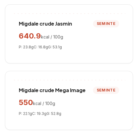
Migdale crude Jasmin
SEMINTE
640.9
kcal / 100g
P:
23.8
g
C:
16.8
g
G:
53.1
g
Migdale crude Mega Image
SEMINTE
550
kcal / 100g
P:
22.1
g
C:
19.3
g
G:
52.8
g