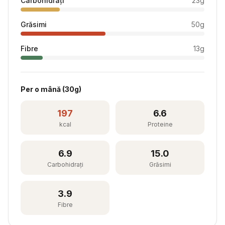
Carbohidrați
23
g
Grăsimi
50
g
Fibre
13
g
Per
o mână
(
30
g)
197
6.6
kcal
Proteine
6.9
15.0
Carbohidrați
Grăsimi
3.9
Fibre