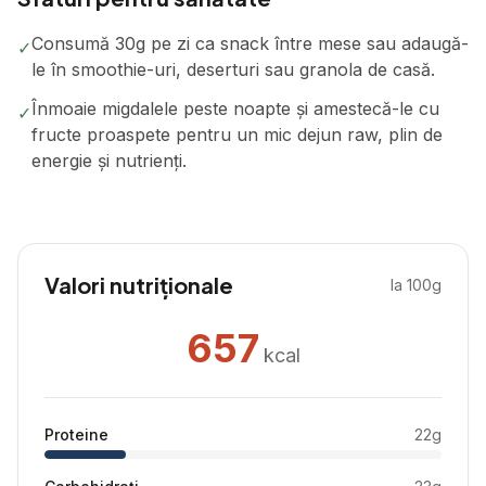
Consumă 30g pe zi ca snack între mese sau adaugă-
✓
le în smoothie-uri, deserturi sau granola de casă.
Înmoaie migdalele peste noapte și amestecă-le cu
✓
fructe proaspete pentru un mic dejun raw, plin de
energie și nutrienți.
Valori nutriționale
la 100g
657
kcal
Proteine
22
g