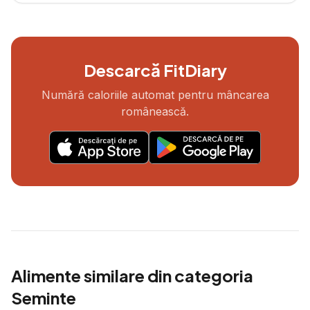
Descarcă FitDiary
Numără caloriile automat pentru mâncarea
românească.
Alimente similare din categoria
Seminte