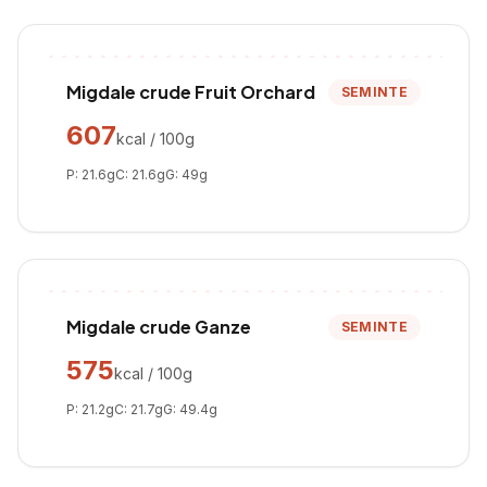
Migdale crude Fruit Orchard
SEMINTE
607
kcal / 100g
P:
21.6
g
C:
21.6
g
G:
49
g
Migdale crude Ganze
SEMINTE
575
kcal / 100g
P:
21.2
g
C:
21.7
g
G:
49.4
g