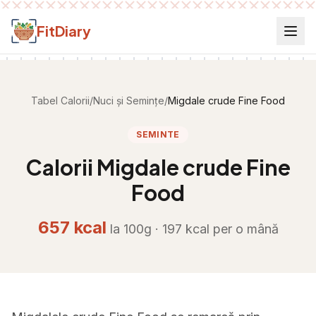
Salt la conținut
FitDiary
Tabel Calorii
/
Nuci și Semințe
/
Migdale crude Fine Food
SEMINTE
Calorii
Migdale crude Fine
Food
657
kcal
la 100g ·
197
kcal per
o mână