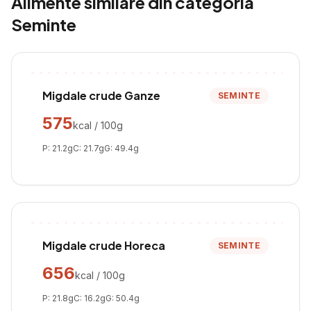
Alimente similare din categoria
Seminte
Migdale crude Ganze
SEMINTE
575
kcal / 100g
P:
21.2
g
C:
21.7
g
G:
49.4
g
Migdale crude Horeca
SEMINTE
656
kcal / 100g
P:
21.8
g
C:
16.2
g
G:
50.4
g