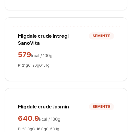
Migdale crude intregi
SEMINTE
SanoVita
579
kcal / 100g
P:
21
g
C:
20
g
G:
51
g
Migdale crude Jasmin
SEMINTE
640.9
kcal / 100g
P:
23.8
g
C:
16.8
g
G:
53.1
g