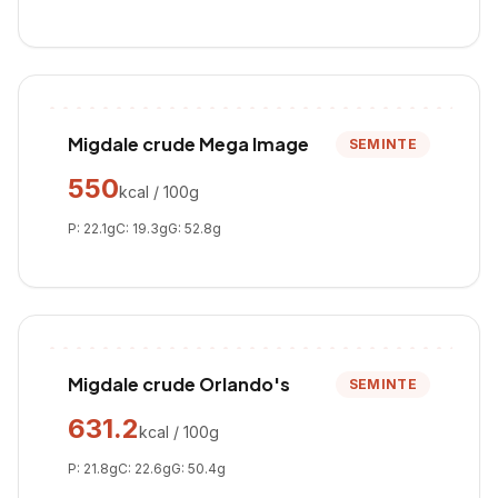
Migdale crude Mega Image
SEMINTE
550
kcal / 100g
P:
22.1
g
C:
19.3
g
G:
52.8
g
Migdale crude Orlando's
SEMINTE
631.2
kcal / 100g
P:
21.8
g
C:
22.6
g
G:
50.4
g