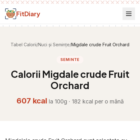
Salt la conținut
FitDiary
Tabel Calorii
/
Nuci și Semințe
/
Migdale crude Fruit Orchard
SEMINTE
Calorii
Migdale crude Fruit
Orchard
607
kcal
la 100g ·
182
kcal per
o mână