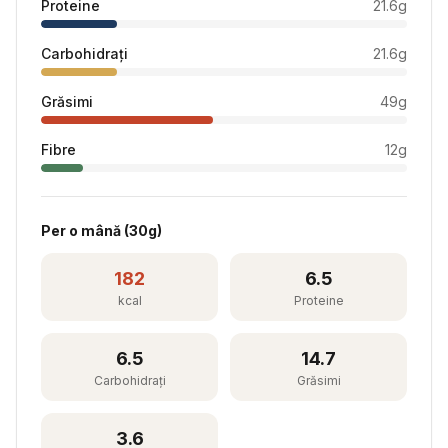
Proteine
21.6
g
Carbohidrați
21.6
g
Grăsimi
49
g
Fibre
12
g
Per
o mână
(
30
g)
182
6.5
kcal
Proteine
6.5
14.7
Carbohidrați
Grăsimi
3.6