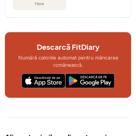
Fibre
Descarcă FitDiary
Numără caloriile automat pentru mâncarea
românească.