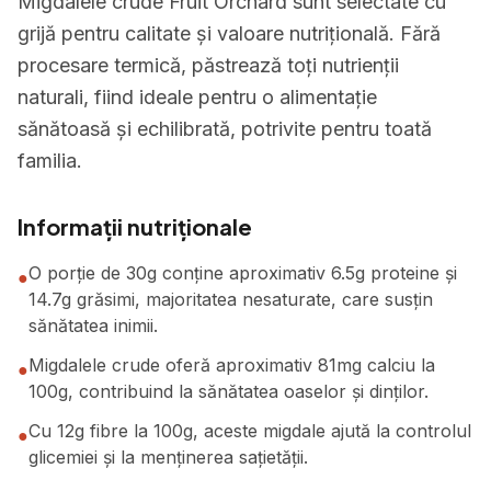
Migdalele crude Fruit Orchard sunt selectate cu
grijă pentru calitate și valoare nutrițională. Fără
procesare termică, păstrează toți nutrienții
naturali, fiind ideale pentru o alimentație
sănătoasă și echilibrată, potrivite pentru toată
familia.
Informații nutriționale
O porție de 30g conține aproximativ 6.5g proteine și
●
14.7g grăsimi, majoritatea nesaturate, care susțin
sănătatea inimii.
Migdalele crude oferă aproximativ 81mg calciu la
●
100g, contribuind la sănătatea oaselor și dinților.
Cu 12g fibre la 100g, aceste migdale ajută la controlul
●
glicemiei și la menținerea sațietății.