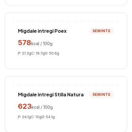
Migdale intregi Poex
SEMINTE
578
kcal / 100g
P:
21.3
g
C:
19.7
g
G:
50.6
g
Migdale intregi Stilla Natura
SEMINTE
623
kcal / 100g
P:
24.1
g
C:
10
g
G:
54.1
g