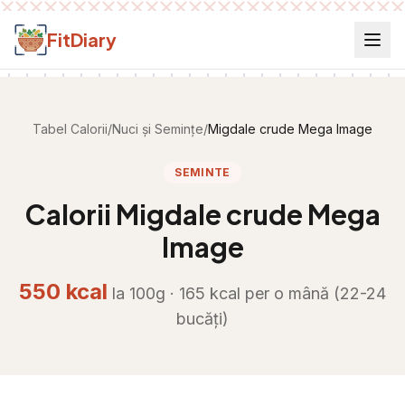
Salt la conținut
FitDiary
Tabel Calorii
/
Nuci și Semințe
/
Migdale crude Mega Image
SEMINTE
Calorii
Migdale crude Mega
Image
550
kcal
la 100g ·
165
kcal per
o mână (22-24
bucăți)