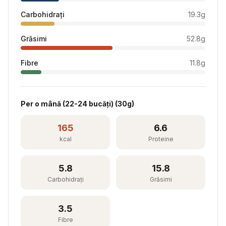
Carbohidrați
19.3
g
Grăsimi
52.8
g
Fibre
11.8
g
Per
o mână (22-24 bucăți)
(
30
g)
165
6.6
kcal
Proteine
5.8
15.8
Carbohidrați
Grăsimi
3.5
Fibre