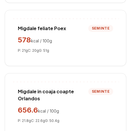
Migdale feliate Poex
SEMINTE
578
kcal / 100g
P:
21
g
C:
20
g
G:
51
g
Migdale in coaja coapte
SEMINTE
Orlandos
656.6
kcal / 100g
P:
21.8
g
C:
22.6
g
G:
50.4
g