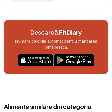
Descarcă FitDiary
Numără caloriile automat pentru mâncarea
românească.
Alimente similare din categoria