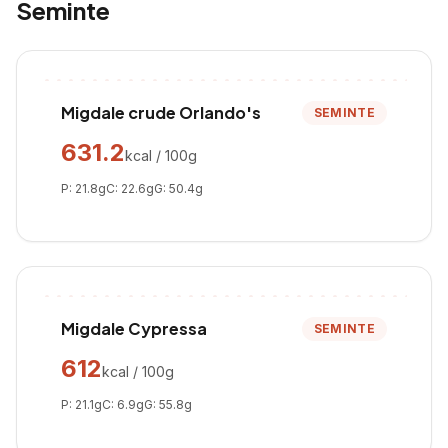
Seminte
Migdale crude Orlando's
SEMINTE
631.2
kcal / 100g
P:
21.8
g
C:
22.6
g
G:
50.4
g
Migdale Cypressa
SEMINTE
612
kcal / 100g
P:
21.1
g
C:
6.9
g
G:
55.8
g