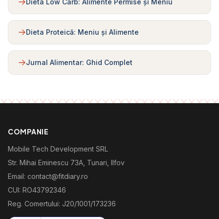
Dieta Low Carb: Alimente Permise și Meniu
Dieta Proteică: Meniu și Alimente
Jurnal Alimentar: Ghid Complet
COMPANIE
Mobile Tech Development SRL
Str. Mihai Eminescu 73A, Tunari, Ilfov
Email: contact@fitdiary.ro
CUI: RO43792346
Reg. Comertului: J20/1001/173236