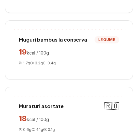
Muguri bambus la conserva
LEGUME
19
kcal / 100g
P:
1.7
g
C:
3.2
g
G:
0.4
g
🇷🇴
Muraturi asortate
18
kcal / 100g
P:
0.6
g
C:
4.1
g
G:
0.1
g