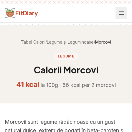
Salt la conținut
FitDiary
Tabel Calorii
/
Legume și Leguminoase
/
Morcovi
LEGUME
Calorii
Morcovi
41
kcal
la 100g ·
66
kcal per
2 morcovi
Morcovii sunt legume rădăcinoase cu un gust
natural dulce, extrem de bogați în beta-caroten și