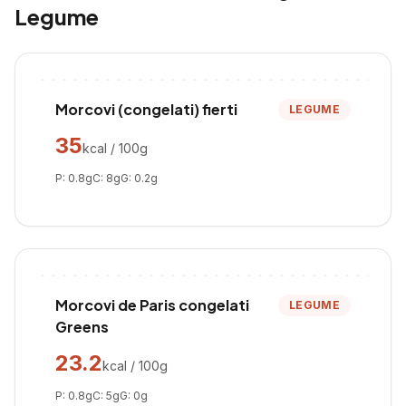
Legume
Morcovi (congelati) fierti
LEGUME
35
kcal / 100g
P:
0.8
g
C:
8
g
G:
0.2
g
Morcovi de Paris congelati
LEGUME
Greens
23.2
kcal / 100g
P:
0.8
g
C:
5
g
G:
0
g