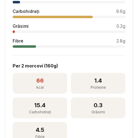
Carbohidrați
9.6
g
Grăsimi
0.2
g
Fibre
2.8
g
Per
2 morcovi
(
160
g)
66
1.4
kcal
Proteine
15.4
0.3
Carbohidrați
Grăsimi
4.5
Fibre