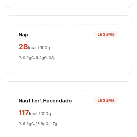
Nap
LEGUME
28
kcal / 100g
P:
0.9
g
C:
6.4
g
G:
0.1
g
Naut fiert Hacendado
LEGUME
117
kcal / 100g
P:
6.3
g
C:
16.8
g
G:
1.7
g