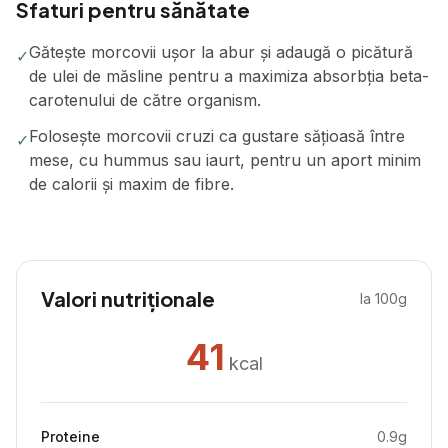
Sfaturi pentru sănătate
Gătește morcovii ușor la abur și adaugă o picătură
✓
de ulei de măsline pentru a maximiza absorbția beta-
carotenului de către organism.
Folosește morcovii cruzi ca gustare sățioasă între
✓
mese, cu hummus sau iaurt, pentru un aport minim
de calorii și maxim de fibre.
Valori nutriționale
la 100g
41
kcal
Proteine
0.9
g