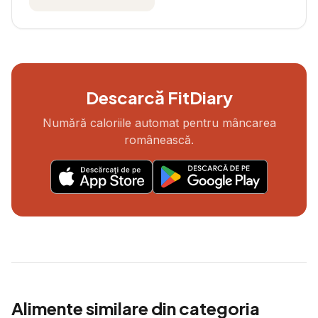
Descarcă FitDiary
Numără caloriile automat pentru mâncarea
românească.
Alimente similare din categoria