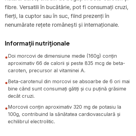
fibre. Versatili în bucătărie, pot fi consumați cruzi,
fierți, la cuptor sau în suc, fiind prezenți în
nenumărate rețete românești și internaționale.
Informații nutriționale
Doi morcovi de dimensiune medie (160g) conțin
●
aproximativ 66 de calorii și peste 835 mcg de beta-
caroten, precursor al vitaminei A.
Beta-carotenul din morcovi se absoarbe de 6 ori mai
●
bine când sunt consumați gătiți și cu puțină grăsime
decât cruzi.
Morcovii conțin aproximativ 320 mg de potasiu la
●
100g, contribuind la sănătatea cardiovasculară și
echilibrul electrolitic.