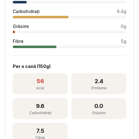
Carbohidrați
6.4
g
Grăsimi
0
g
Fibre
5
g
Per
o cană
(
150
g)
56
2.4
kcal
Proteine
9.6
0.0
Carbohidrați
Grăsimi
7.5
Fibre