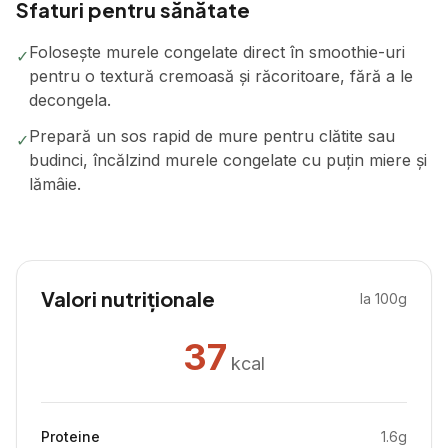
Sfaturi pentru sănătate
Folosește murele congelate direct în smoothie-uri
✓
pentru o textură cremoasă și răcoritoare, fără a le
decongela.
Prepară un sos rapid de mure pentru clătite sau
✓
budinci, încălzind murele congelate cu puțin miere și
lămâie.
Valori nutriționale
la 100g
37
kcal
Proteine
1.6
g