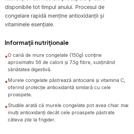
disponibile tot timpul anului. Procesul de
congelare rapidă menține antioxidanții și
vitaminele esențiale.
Informații nutriționale
O cană de mure congelate (150g) conține
●
aproximativ 56 de calorii și 7.5g fibre, susținând
sănătatea digestivă.
Murele congelate păstrează antocianii și vitamina C,
●
oferind protecție antioxidantă similară cu cele
proaspete.
Studiile arată că murele congelate pot avea chiar mai
●
mulți antioxidanți decât cele proaspete păstrate
câteva zile la frigider.