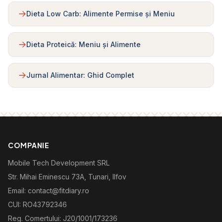
Dieta Low Carb: Alimente Permise și Meniu
Dieta Proteică: Meniu și Alimente
Jurnal Alimentar: Ghid Complet
COMPANIE
Mobile Tech Development SRL
Str. Mihai Eminescu 73A, Tunari, Ilfov
Email: contact@fitdiary.ro
CUI: RO43792346
Reg. Comertului: J20/1001/173236