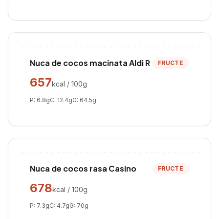
Nuca de cocos macinata Aldi R
FRUCTE
657
kcal / 100g
P:
6.8
g
C:
12.4
g
G:
64.5
g
Nuca de cocos rasa Casino
FRUCTE
678
kcal / 100g
P:
7.3
g
C:
4.7
g
G:
70
g