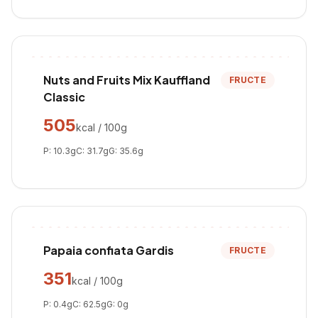
Nuts and Fruits Mix Kauffland
FRUCTE
Classic
505
kcal / 100g
P:
10.3
g
C:
31.7
g
G:
35.6
g
Papaia confiata Gardis
FRUCTE
351
kcal / 100g
P:
0.4
g
C:
62.5
g
G:
0
g