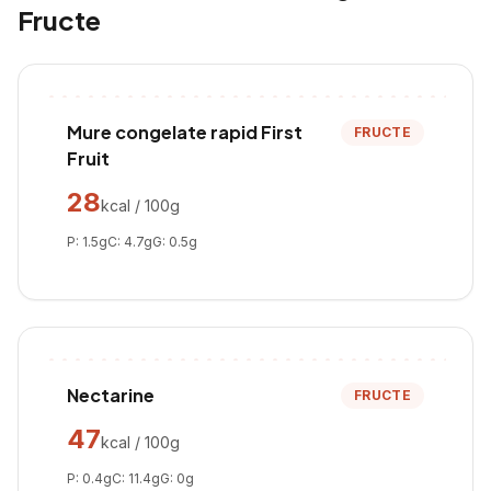
Fructe
Mure congelate rapid First
FRUCTE
Fruit
28
kcal / 100g
P:
1.5
g
C:
4.7
g
G:
0.5
g
Nectarine
FRUCTE
47
kcal / 100g
P:
0.4
g
C:
11.4
g
G:
0
g