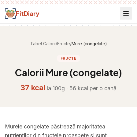
Salt la conținut
FitDiary
Tabel Calorii
/
Fructe
/
Mure (congelate)
FRUCTE
Calorii
Mure (congelate)
37
kcal
la 100g ·
56
kcal per
o cană
Murele congelate păstrează majoritatea
nutrienților din fructele proaspete și sunt