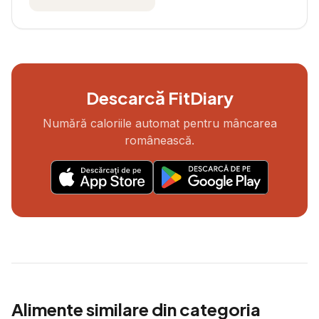
Descarcă FitDiary
Numără caloriile automat pentru mâncarea
românească.
Alimente similare din categoria