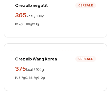
Orez alb negatit
CEREALE
365
kcal / 100g
P:
7
g
C:
80
g
G:
1
g
Orez alb Wang Korea
CEREALE
375
kcal / 100g
P:
6.7
g
C:
86.7
g
G:
0
g