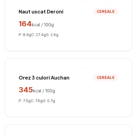
Naut uscat Deroni
CEREALE
164
kcal / 100g
P:
8.9
g
C:
27.4
g
G:
2.6
g
Orez 3 culori Auchan
CEREALE
345
kcal / 100g
P:
7.5
g
C:
76
g
G:
0.7
g