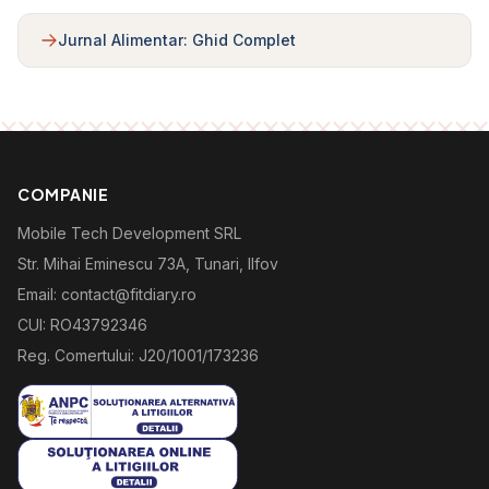
Jurnal Alimentar: Ghid Complet
COMPANIE
Mobile Tech Development SRL
Str. Mihai Eminescu 73A, Tunari, Ilfov
Email: contact@fitdiary.ro
CUI: RO43792346
Reg. Comertului: J20/1001/173236