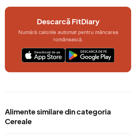
Descarcă FitDiary
Numără caloriile automat pentru mâncarea
românească.
Alimente similare din categoria
Cereale