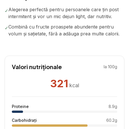
Alegerea perfectă pentru persoanele care țin post
✓
intermitent și vor un mic dejun light, dar nutritiv.
Combină cu fructe proaspete abundente pentru
✓
volum și sațietate, fără a adăuga prea multe calorii.
Valori nutriționale
la 100g
321
kcal
Proteine
8.9
g
Carbohidrați
60.2
g