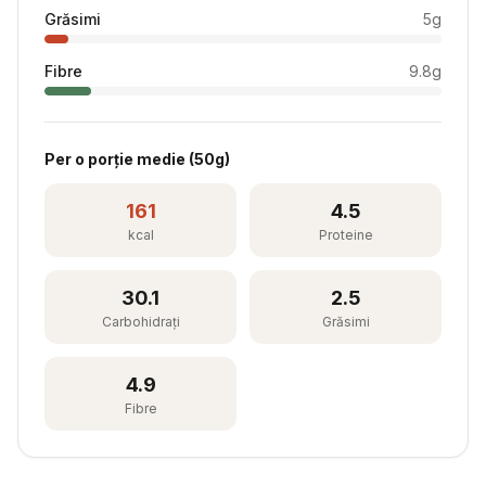
Grăsimi
5
g
Fibre
9.8
g
Per
o porție medie
(
50
g)
161
4.5
kcal
Proteine
30.1
2.5
Carbohidrați
Grăsimi
4.9
Fibre