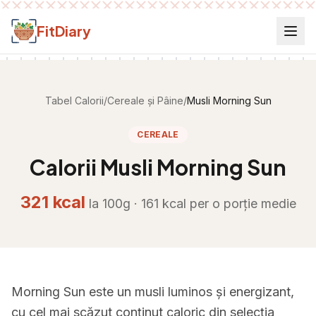
Salt la conținut
FitDiary
Tabel Calorii
/
Cereale și Pâine
/
Musli Morning Sun
CEREALE
Calorii
Musli Morning Sun
321
kcal
la 100g ·
161
kcal per
o porție medie
Morning Sun este un musli luminos și energizant,
cu cel mai scăzut conținut caloric din selecția