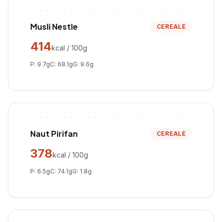
Musli Nestle
CEREALE
414
kcal / 100g
P:
9.7
g
C:
68.1
g
G:
9.6
g
Naut Pirifan
CEREALE
378
kcal / 100g
P:
6.5
g
C:
74.1
g
G:
1.8
g