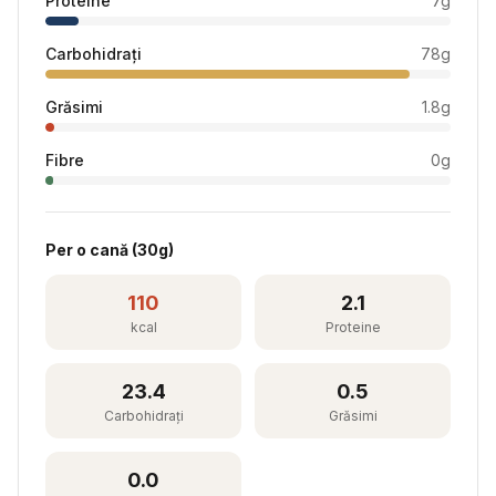
Proteine
7
g
Carbohidrați
78
g
Grăsimi
1.8
g
Fibre
0
g
Per
o cană
(
30
g)
110
2.1
kcal
Proteine
23.4
0.5
Carbohidrați
Grăsimi
0.0