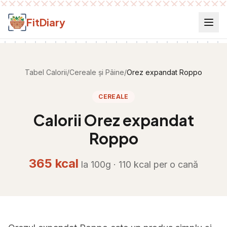
Salt la conținut
FitDiary
Tabel Calorii
/
Cereale și Pâine
/
Orez expandat Roppo
CEREALE
Calorii
Orez expandat
Roppo
365
kcal
la 100g ·
110
kcal per
o cană