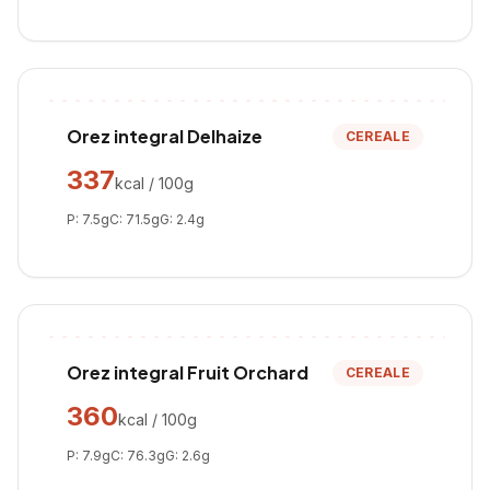
Orez integral Delhaize
CEREALE
337
kcal / 100g
P:
7.5
g
C:
71.5
g
G:
2.4
g
Orez integral Fruit Orchard
CEREALE
360
kcal / 100g
P:
7.9
g
C:
76.3
g
G:
2.6
g