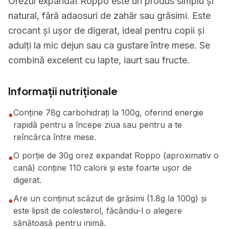
Orezul expandat Roppo este un produs simplu și
natural, fără adaosuri de zahăr sau grăsimi. Este
crocant și ușor de digerat, ideal pentru copii și
adulți la mic dejun sau ca gustare între mese. Se
combină excelent cu lapte, iaurt sau fructe.
Informații nutriționale
Conține 78g carbohidrați la 100g, oferind energie
●
rapidă pentru a începe ziua sau pentru a te
reîncărca între mese.
O porție de 30g orez expandat Roppo (aproximativ o
●
cană) conține 110 calorii și este foarte ușor de
digerat.
Are un conținut scăzut de grăsimi (1.8g la 100g) și
●
este lipsit de colesterol, făcându-l o alegere
sănătoasă pentru inimă.