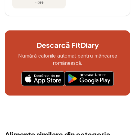
Fibre
Descarcă FitDiary
Numără caloriile automat pentru mâncarea
românească.
Alimente similare din categoria