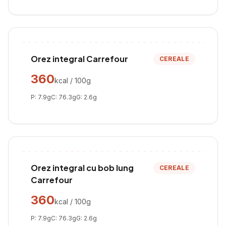
Orez integral Carrefour
CEREALE
360
kcal / 100g
P:
7.9
g
C:
76.3
g
G:
2.6
g
Orez integral cu bob lung
CEREALE
Carrefour
360
kcal / 100g
P:
7.9
g
C:
76.3
g
G:
2.6
g