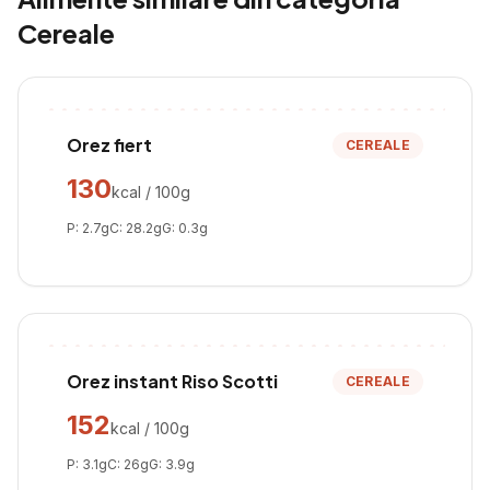
Cereale
Orez fiert
CEREALE
130
kcal / 100g
P:
2.7
g
C:
28.2
g
G:
0.3
g
Orez instant Riso Scotti
CEREALE
152
kcal / 100g
P:
3.1
g
C:
26
g
G:
3.9
g