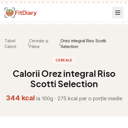
Salt la conținut
FitDiary
Tabel
Cereale și
Orez integral Riso Scotti
/
/
Calorii
Pâine
Selection
CEREALE
Calorii
Orez integral Riso
Scotti Selection
344
kcal
la 100g ·
275
kcal per
o porție medie