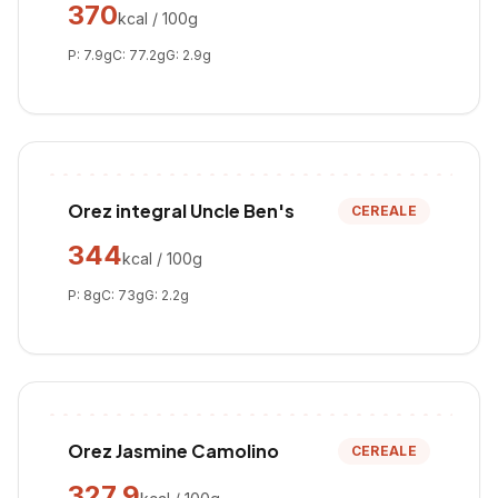
370
kcal / 100g
P:
7.9
g
C:
77.2
g
G:
2.9
g
Orez integral Uncle Ben's
CEREALE
344
kcal / 100g
P:
8
g
C:
73
g
G:
2.2
g
Orez Jasmine Camolino
CEREALE
327.9