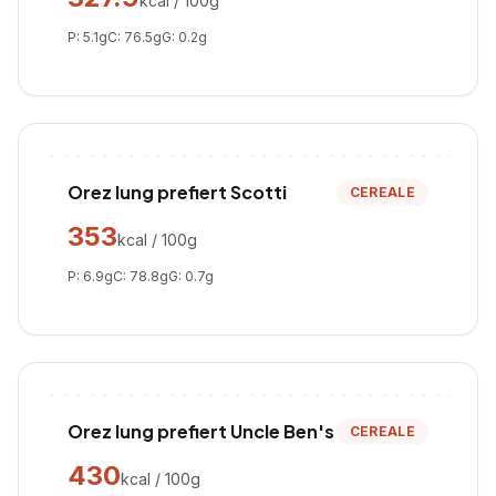
kcal / 100g
P:
5.1
g
C:
76.5
g
G:
0.2
g
Orez lung prefiert Scotti
CEREALE
353
kcal / 100g
P:
6.9
g
C:
78.8
g
G:
0.7
g
Orez lung prefiert Uncle Ben's
CEREALE
430
kcal / 100g