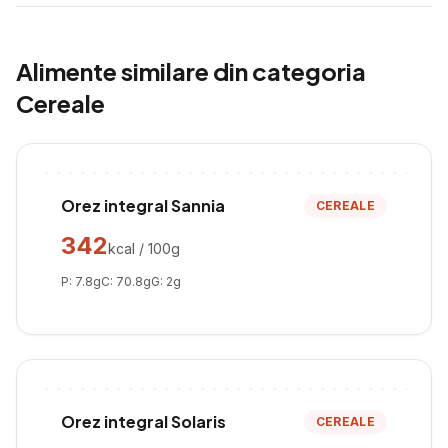
Alimente similare din categoria
Cereale
Orez integral Sannia
CEREALE
342
kcal / 100g
P:
7.8
g
C:
70.8
g
G:
2
g
Orez integral Solaris
CEREALE