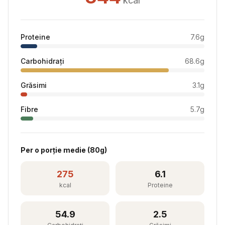
kcal
Proteine
7.6
g
Carbohidrați
68.6
g
Grăsimi
3.1
g
Fibre
5.7
g
Per
o porție medie
(
80
g)
275
6.1
kcal
Proteine
54.9
2.5