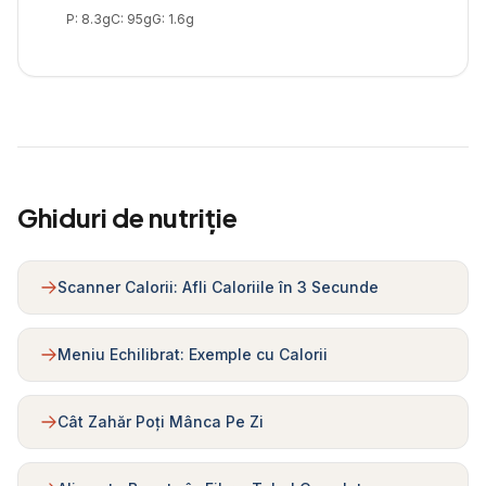
P:
8.3
g
C:
95
g
G:
1.6
g
Ghiduri de nutriție
Scanner Calorii: Afli Caloriile în 3 Secunde
Meniu Echilibrat: Exemple cu Calorii
Cât Zahăr Poți Mânca Pe Zi