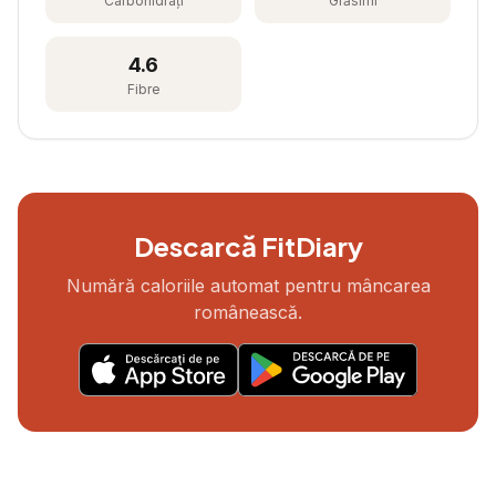
Carbohidrați
Grăsimi
4.6
Fibre
Descarcă FitDiary
Numără caloriile automat pentru mâncarea
românească.