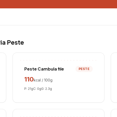
ria
Peste
Peste Cambula file
PESTE
110
kcal / 100g
P:
21
g
C:
0
g
G:
2.3
g