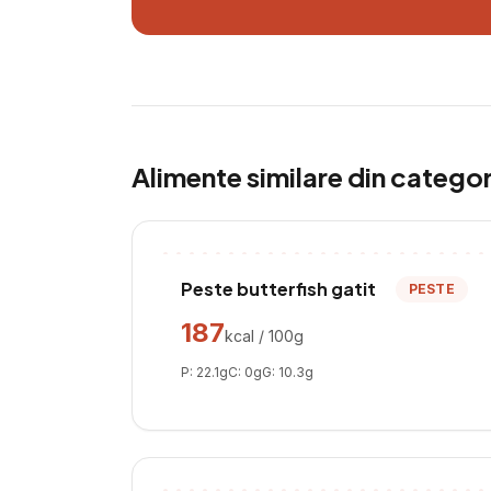
Alimente similare din catego
Peste butterfish gatit
PESTE
187
kcal / 100g
P:
22.1
g
C:
0
g
G:
10.3
g