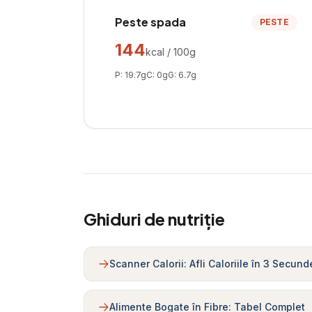
Peste spada
PESTE
144
kcal / 100g
P:
19.7
g
C:
0
g
G:
6.7
g
Ghiduri de nutriție
Scanner Calorii: Afli Caloriile în 3 Secund
Alimente Bogate în Fibre: Tabel Complet