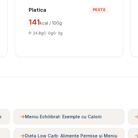
Platica
PESTE
141
kcal / 100g
P:
24.8
g
C:
0
g
G:
3
g
e
Meniu Echilibrat: Exemple cu Calorii
Dieta Low Carb: Alimente Permise și Meniu