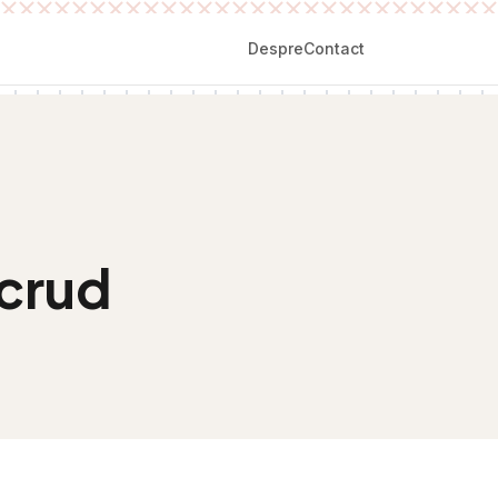
Despre
Contact
 crud