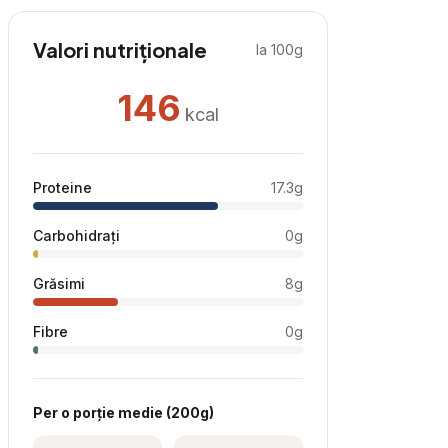
Valori nutriționale
la 100g
146
kcal
Proteine
17.3
g
Carbohidrați
0
g
Grăsimi
8
g
Fibre
0
g
Per
o porție medie
(
200
g)