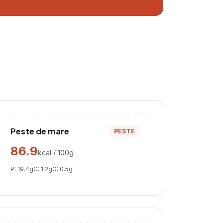
Peste de mare
PESTE
86.9
kcal / 100g
P:
19.4
g
C:
1.2
g
G:
0.5
g