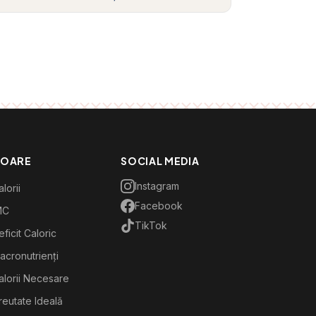
TOARE
SOCIAL MEDIA
Instagram
lorii
Facebook
MC
TikTok
ficit Caloric
acronutrienți
alorii Necesare
reutate Ideală