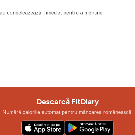
sau congeleazează-l imediat pentru a menține
Descarcă FitDiary
Numără caloriile automat pentru mâncarea românească.