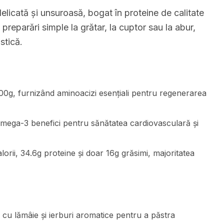
elicată și unsuroasă, bogat în proteine de calitate
reparări simple la grătar, la cuptor sau la abur,
stică.
100g, furnizând aminoacizi esențiali pentru regenerarea
i omega-3 benefici pentru sănătatea cardiovasculară și
orii, 34.6g proteine și doar 16g grăsimi, majoritatea
 cu lămâie și ierburi aromatice pentru a păstra