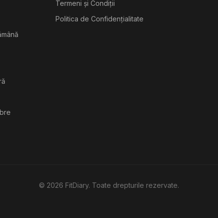
Termeni și Condiții
Politica de Confidențialitate
tămână
ră
ibre
©
2026
FitDiary. Toate drepturile rezervate.