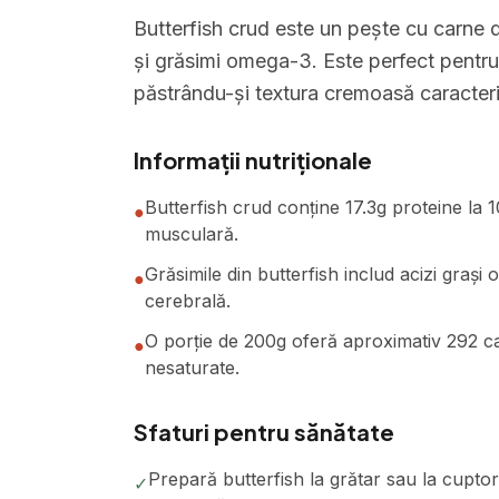
Butterfish crud este un pește cu carne d
și grăsimi omega-3. Este perfect pentru p
păstrându-și textura cremoasă caracteri
Informații nutriționale
Butterfish crud conține 17.3g proteine la 
●
musculară.
Grăsimile din butterfish includ acizi graș
●
cerebrală.
O porție de 200g oferă aproximativ 292 cal
●
nesaturate.
Sfaturi pentru sănătate
Prepară butterfish la grătar sau la cuptor
✓