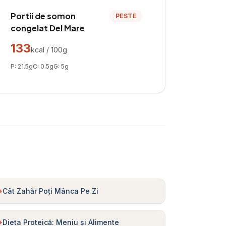
Portii de somon
PESTE
congelat Del Mare
133
kcal / 100g
P:
21.5
g
C:
0.5
g
G:
5
g
Cât Zahăr Poți Mânca Pe Zi
Dieta Proteică: Meniu și Alimente