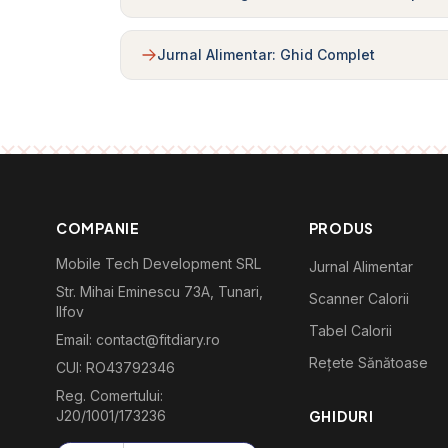
Jurnal Alimentar: Ghid Complet
COMPANIE
PRODUS
Mobile Tech Development SRL
Jurnal Alimentar
Str. Mihai Eminescu 73A, Tunari,
Scanner Calorii
Ilfov
Tabel Calorii
Email: contact@fitdiary.ro
Rețete Sănătoase
CUI: RO43792346
Reg. Comertului:
J20/1001/173236
GHIDURI