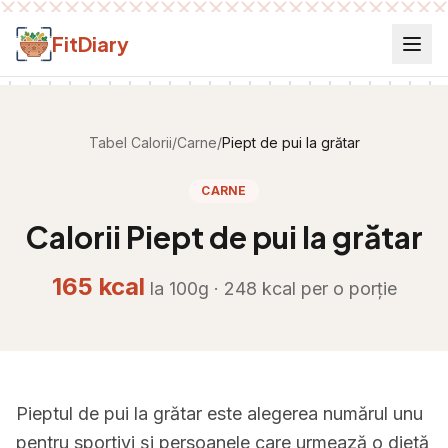
Salt la conținut
FitDiary
Tabel Calorii
/
Carne
/
Piept de pui la grătar
CARNE
Calorii
Piept de pui la grătar
165
kcal
la 100g ·
248
kcal per
o porție
Pieptul de pui la grătar este alegerea numărul unu
pentru sportivi și persoanele care urmează o dietă