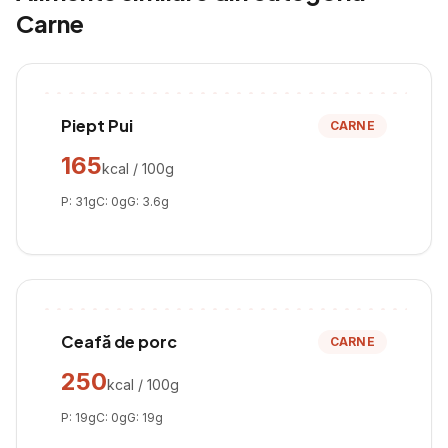
Carne
Piept Pui
CARNE
165
kcal / 100g
P:
31
g
C:
0
g
G:
3.6
g
Ceafă de porc
CARNE
250
kcal / 100g
P:
19
g
C:
0
g
G:
19
g