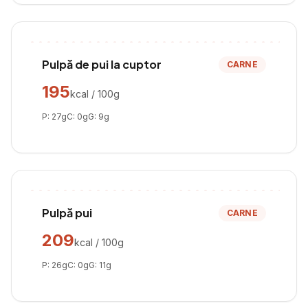
Pulpă de pui la cuptor
CARNE
195
kcal / 100g
P:
27
g
C:
0
g
G:
9
g
Pulpă pui
CARNE
209
kcal / 100g
P:
26
g
C:
0
g
G:
11
g