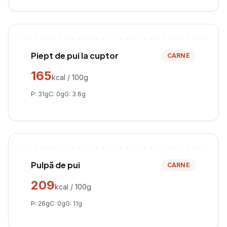
Piept de pui la cuptor
CARNE
165
kcal / 100g
P:
31
g
C:
0
g
G:
3.6
g
Pulpă de pui
CARNE
209
kcal / 100g
P:
26
g
C:
0
g
G:
11
g