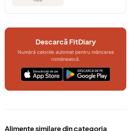
Fibre
Descarcă FitDiary
Numără caloriile automat pentru mâncarea
românească.
Alimente similare din categoria