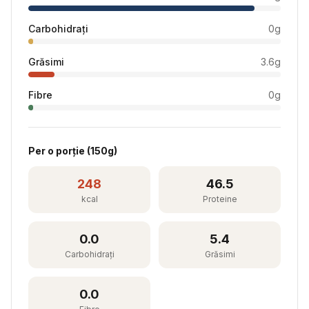
Carbohidrați
0
g
Grăsimi
3.6
g
Fibre
0
g
Per
o porție
(
150
g)
248
46.5
kcal
Proteine
0.0
5.4
Carbohidrați
Grăsimi
0.0