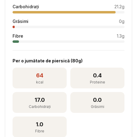
Carbohidrați
21.2
g
Grăsimi
0
g
Fibre
1.3
g
Per
o jumătate de piersică
(
80
g)
64
0.4
kcal
Proteine
17.0
0.0
Carbohidrați
Grăsimi
1.0
Fibre