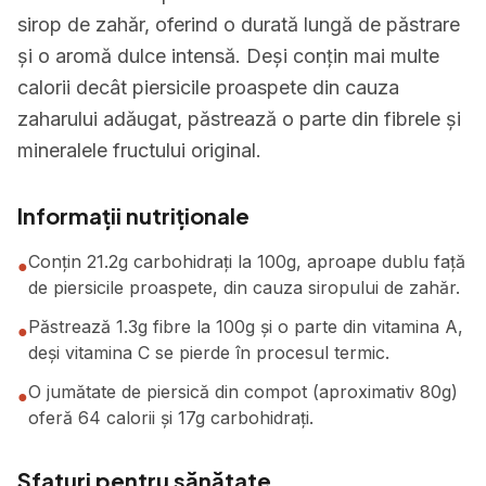
sirop de zahăr, oferind o durată lungă de păstrare
și o aromă dulce intensă. Deși conțin mai multe
calorii decât piersicile proaspete din cauza
zaharului adăugat, păstrează o parte din fibrele și
mineralele fructului original.
Informații nutriționale
Conțin 21.2g carbohidrați la 100g, aproape dublu față
●
de piersicile proaspete, din cauza siropului de zahăr.
Păstrează 1.3g fibre la 100g și o parte din vitamina A,
●
deși vitamina C se pierde în procesul termic.
O jumătate de piersică din compot (aproximativ 80g)
●
oferă 64 calorii și 17g carbohidrați.
Sfaturi pentru sănătate