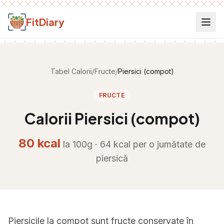
Salt la conținut
FitDiary
Tabel Calorii
/
Fructe
/
Piersici (compot)
FRUCTE
Calorii
Piersici (compot)
80
kcal
la 100g ·
64
kcal per
o jumătate de
piersică
Piersicile la compot sunt fructe conservate în