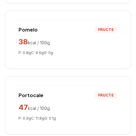
Pomelo
FRUCTE
38
kcal / 100g
P:
0.8
g
C:
9.6
g
G:
0
g
Portocale
FRUCTE
47
kcal / 100g
P:
0.9
g
C:
11.8
g
G:
0.1
g