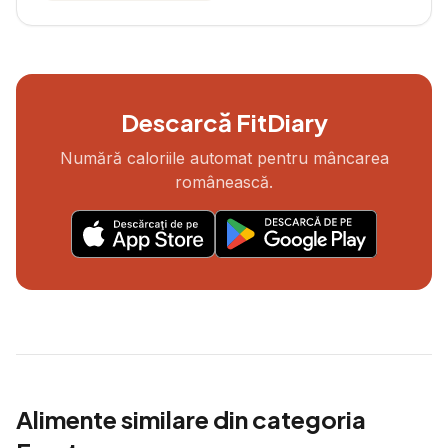
Descarcă FitDiary
Numără caloriile automat pentru mâncarea
românească.
Alimente similare din categoria