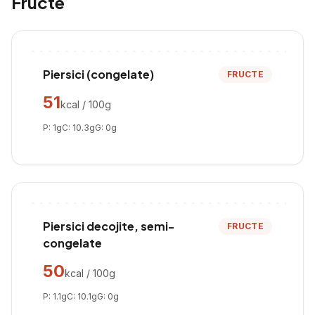
Fructe
Piersici (congelate)
FRUCTE
51
kcal / 100g
P:
1
g
C:
10.3
g
G:
0
g
Piersici decojite, semi-
FRUCTE
congelate
50
kcal / 100g
P:
1.1
g
C:
10.1
g
G:
0
g