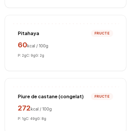
Pitahaya
FRUCTE
60
kcal / 100g
P:
2
g
C:
9
g
G:
2
g
Piure de castane (congelat)
FRUCTE
272
kcal / 100g
P:
1
g
C:
49
g
G:
8
g