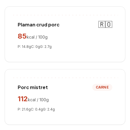
🇷🇴
Plaman crud porc
85
kcal / 100g
P:
14.8
g
C:
0
g
G:
2.7
g
Porc mistret
CARNE
112
kcal / 100g
P:
21.6
g
C:
0.4
g
G:
2.4
g