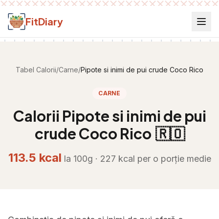
Salt la conținut
FitDiary
Tabel Calorii
/
Carne
/
Pipote si inimi de pui crude Coco Rico
CARNE
Calorii
Pipote si inimi de pui
crude Coco Rico
🇷🇴
113.5
kcal
la 100g ·
227
kcal per
o porție medie