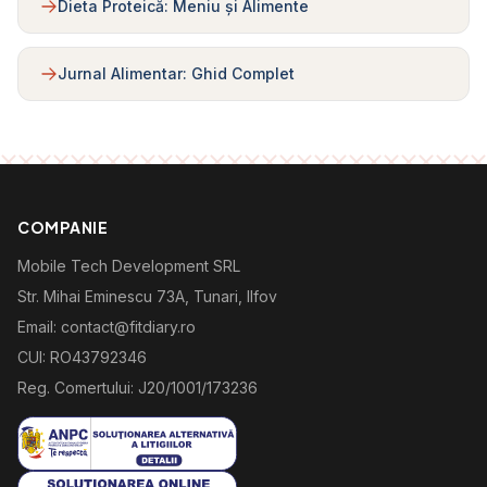
Dieta Proteică: Meniu și Alimente
Jurnal Alimentar: Ghid Complet
COMPANIE
Mobile Tech Development SRL
Str. Mihai Eminescu 73A, Tunari, Ilfov
Email: contact@fitdiary.ro
CUI: RO43792346
Reg. Comertului: J20/1001/173236