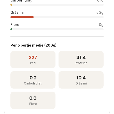
Carbohidrați
0.1
g
Grăsimi
5.2
g
Fibre
0
g
Per
o porție medie
(
200
g)
227
31.4
kcal
Proteine
0.2
10.4
Carbohidrați
Grăsimi
0.0
Fibre