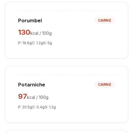
Porumbel
CARNE
130
kcal / 100g
P:
19.6
g
C:
1.2
g
G:
5
g
Potarniche
CARNE
97
kcal / 100g
P:
20.5
g
C:
0.4
g
G:
1.2
g