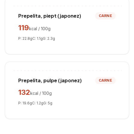
Prepelita, piept (japonez)
CARNE
119
kcal / 100g
P:
22.8
g
C:
1.1
g
G:
2.3
g
Prepelita, pulpe (japonez)
CARNE
132
kcal / 100g
P:
19.6
g
C:
1.2
g
G:
5
g