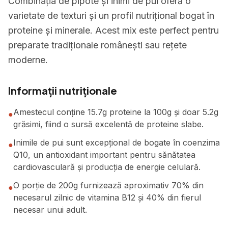
Combinația de pipote și inimi de pui oferă o
varietate de texturi și un profil nutrițional bogat în
proteine și minerale. Acest mix este perfect pentru
preparate tradiționale românești sau rețete
moderne.
Informații nutriționale
Amestecul conține 15.7g proteine la 100g și doar 5.2g
●
grăsimi, fiind o sursă excelentă de proteine slabe.
Inimile de pui sunt excepțional de bogate în coenzima
●
Q10, un antioxidant important pentru sănătatea
cardiovasculară și producția de energie celulară.
O porție de 200g furnizează aproximativ 70% din
●
necesarul zilnic de vitamina B12 și 40% din fierul
necesar unui adult.