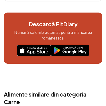
Descarcă FitDiary
Numără caloriile automat pentru mâncarea
românească.
Alimente similare din categoria
Carne