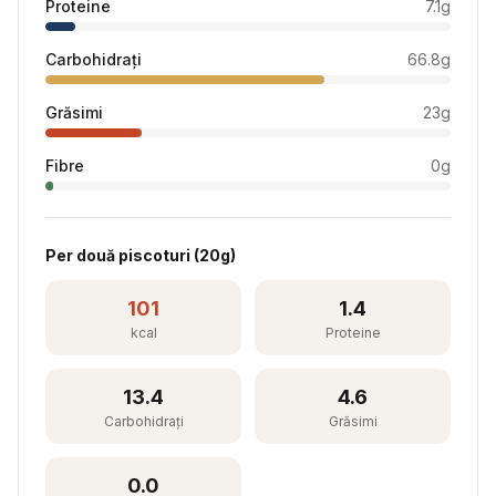
Proteine
7.1
g
Carbohidrați
66.8
g
Grăsimi
23
g
Fibre
0
g
Per
două piscoturi
(
20
g)
101
1.4
kcal
Proteine
13.4
4.6
Carbohidrați
Grăsimi
0.0