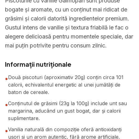
Piscoturile cu vanilie Galmopan sunt produse
bogate și aromate, cu un conținut mai ridicat de
grăsimi și calorii datorită ingredientelor premium.
Gustul intens de vanilie și textura friabilă le fac o
alegere delicioasă pentru momentele speciale, dar
mai puțin potrivite pentru consum zilnic.
Informații nutriționale
Două piscoturi (aproximativ 20g) conțin circa 101
●
calorii, echivalentul energetic al unei jumătăți de
baton de cereale.
Conținutul de grăsimi (23g la 100g) include unt sau
●
margarina, aducând un gust bogat, dar și calorii
suplimentare.
Vanilia naturală din compoziție oferă antioxidanți
●
ușori și un arom autentic, fără arome artificiale.