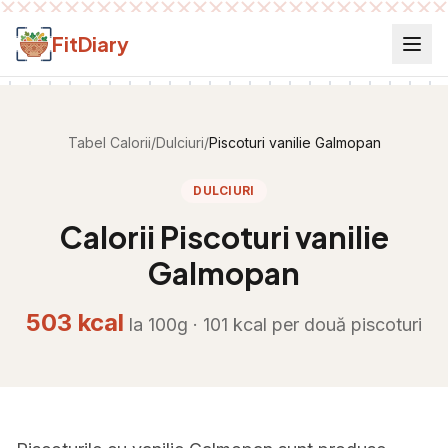
Salt la conținut
FitDiary
Tabel Calorii
/
Dulciuri
/
Piscoturi vanilie Galmopan
DULCIURI
Calorii
Piscoturi vanilie
Galmopan
503
kcal
la 100g ·
101
kcal per
două piscoturi