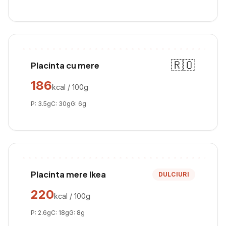
🇷🇴
Placinta cu mere
186
kcal / 100g
P:
3.5
g
C:
30
g
G:
6
g
Placinta mere Ikea
DULCIURI
220
kcal / 100g
P:
2.6
g
C:
18
g
G:
8
g