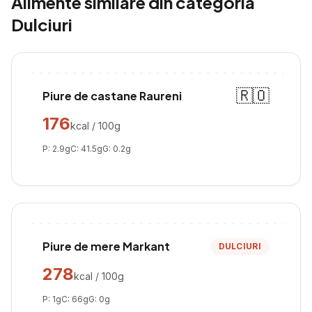
Alimente similare din categoria
Dulciuri
🇷🇴
Piure de castane Raureni
176
kcal / 100g
P:
2.9
g
C:
41.5
g
G:
0.2
g
Piure de mere Markant
DULCIURI
278
kcal / 100g
P:
1
g
C:
66
g
G:
0
g