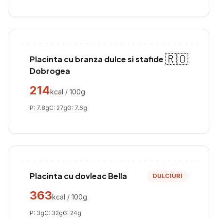
🇷🇴
Placinta cu branza dulce si stafide
Dobrogea
214
kcal / 100g
P:
7.8
g
C:
27
g
G:
7.6
g
Placinta cu dovleac Bella
DULCIURI
363
kcal / 100g
P:
3
g
C:
32
g
G:
24
g