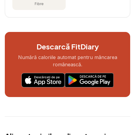
Fibre
Descarcă FitDiary
Numără caloriile automat pentru mâncarea
românească.