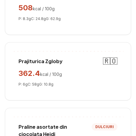
508
kcal / 100g
P:
8.3
g
C:
24.8
g
G:
62.9
g
🇷🇴
Prajiturica Zgloby
362.4
kcal / 100g
P:
6
g
C:
58
g
G:
10.8
g
Praline asortate din
DULCIURI
ciocolata Heidi