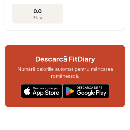
0.0
Fibre
Descarcă FitDiary
Numără caloriile automat pentru mâncarea
românească.