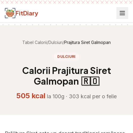
Salt la conținut
FitDiary
Tabel Calorii
/
Dulciuri
/
Prajitura Siret Galmopan
DULCIURI
Calorii
Prajitura Siret
Galmopan
🇷🇴
505
kcal
la 100g ·
303
kcal per
o felie