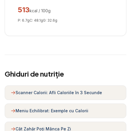
513
kcal / 100g
P:
6.7
g
C:
48.1
g
G:
32.6
g
Ghiduri de nutriție
Scanner Calorii: Afli Caloriile în 3 Secunde
Meniu Echilibrat: Exemple cu Calorii
Cât Zahăr Poți Mânca Pe Zi