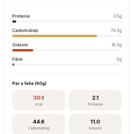
Proteine
3.5
g
Carbohidrați
74.3
g
Grăsimi
18.3
g
Fibre
0
g
Per
o felie
(
60
g)
303
2.1
kcal
Proteine
44.6
11.0
Carbohidrați
Grăsimi