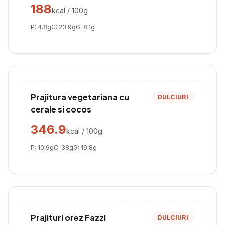
188
kcal / 100g
P:
4.8
g
C:
23.9
g
G:
8.1
g
Prajitura vegetariana cu
DULCIURI
cerale si cocos
346.9
kcal / 100g
P:
10.9
g
C:
38
g
G:
19.8
g
Prajituri orez Fazzi
DULCIURI