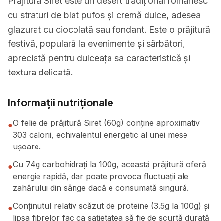
Prăjitura Siret este un desert tradițional românesc
cu straturi de blat pufos și cremă dulce, adesea
glazurat cu ciocolată sau fondant. Este o prăjitură
festivă, populară la evenimente și sărbători,
apreciată pentru dulceața sa caracteristică și
textura delicată.
Informații nutriționale
O felie de prăjitură Siret (60g) conține aproximativ
●
303 calorii, echivalentul energetic al unei mese
ușoare.
Cu 74g carbohidrați la 100g, această prăjitură oferă
●
energie rapidă, dar poate provoca fluctuații ale
zahărului din sânge dacă e consumată singură.
Conținutul relativ scăzut de proteine (3.5g la 100g) și
●
lipsa fibrelor fac ca sațietatea să fie de scurtă durată