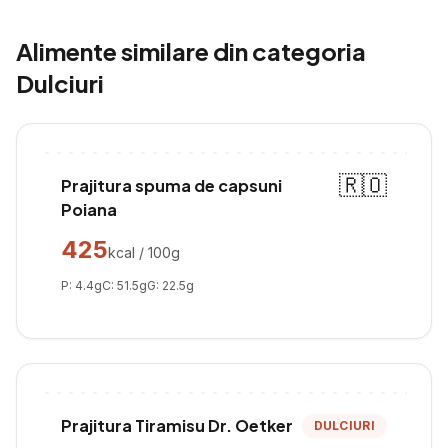
Alimente similare din categoria
Dulciuri
🇷🇴
Prajitura spuma de capsuni
Poiana
425
kcal / 100g
P:
4.4
g
C:
51.5
g
G:
22.5
g
Prajitura Tiramisu Dr. Oetker
DULCIURI