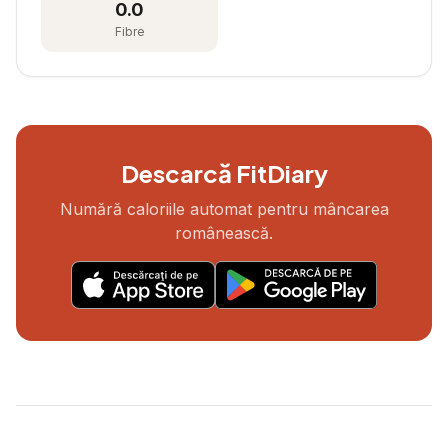
0.0
Fibre
Descarcă FitDiary
Numără caloriile automat pentru mâncarea
românească.