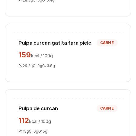
P:
28.5
g
C:
0
g
G:
5.4
g
Pulpa curcan gatita fara piele
CARNE
159
kcal / 100g
P:
29.2
g
C:
0
g
G:
3.8
g
Pulpa de curcan
CARNE
112
kcal / 100g
P:
15
g
C:
0
g
G:
5
g