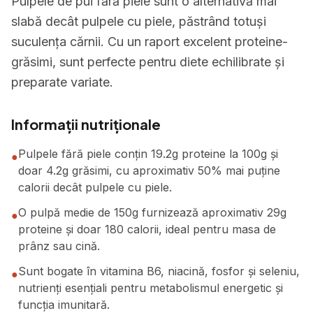
Pulpele de pui fără piele sunt o alternativă mai
slabă decât pulpele cu piele, păstrând totuși
suculența cărnii. Cu un raport excelent proteine-
grăsimi, sunt perfecte pentru diete echilibrate și
preparate variate.
Informații nutriționale
Pulpele fără piele conțin 19.2g proteine la 100g și
●
doar 4.2g grăsimi, cu aproximativ 50% mai puține
calorii decât pulpele cu piele.
O pulpă medie de 150g furnizează aproximativ 29g
●
proteine și doar 180 calorii, ideal pentru masa de
prânz sau cină.
Sunt bogate în vitamina B6, niacină, fosfor și seleniu,
●
nutrienți esențiali pentru metabolismul energetic și
funcția imunitară.