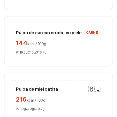
Pulpa de curcan cruda, cu piele
CARNE
144
kcal / 100g
P:
19.5
g
C:
0
g
G:
6.7
g
🇷🇴
Pulpa de miel gatita
216
kcal / 100g
P:
30
g
C:
0
g
G:
9.7
g