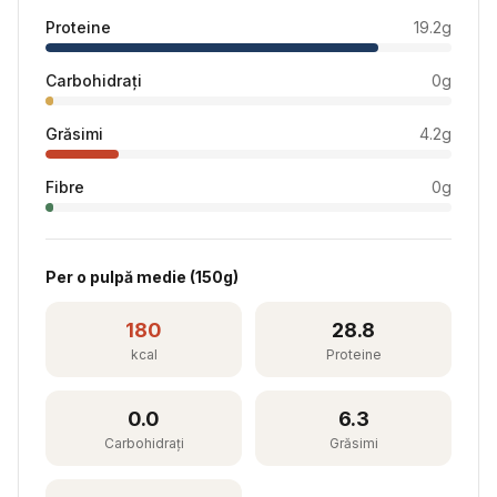
Proteine
19.2
g
Carbohidrați
0
g
Grăsimi
4.2
g
Fibre
0
g
Per
o pulpă medie
(
150
g)
180
28.8
kcal
Proteine
0.0
6.3
Carbohidrați
Grăsimi