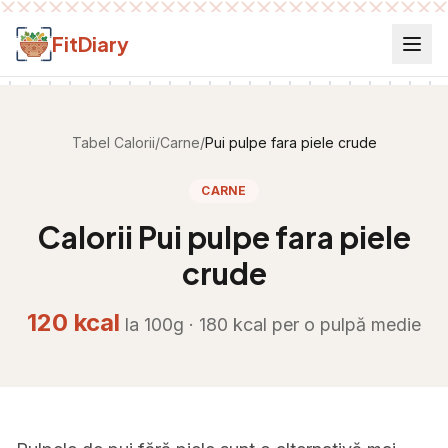
Salt la conținut
FitDiary
Tabel Calorii
/
Carne
/
Pui pulpe fara piele crude
CARNE
Calorii
Pui pulpe fara piele
crude
120
kcal
la 100g ·
180
kcal per
o pulpă medie