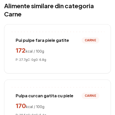
Alimente similare din categoria
Carne
Pui pulpe fara piele gatite
CARNE
172
kcal / 100g
P:
27.7
g
C:
0
g
G:
6.8
g
Pulpa curcan gatita cu piele
CARNE
170
kcal / 100g