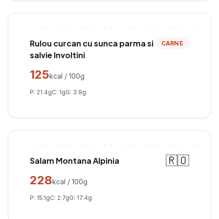
Rulou curcan cu sunca parma si
CARNE
salvie Involtini
125
kcal / 100g
P:
21.4
g
C:
1
g
G:
3.9
g
🇷🇴
Salam Montana Alpinia
228
kcal / 100g
P:
15.1
g
C:
2.7
g
G:
17.4
g