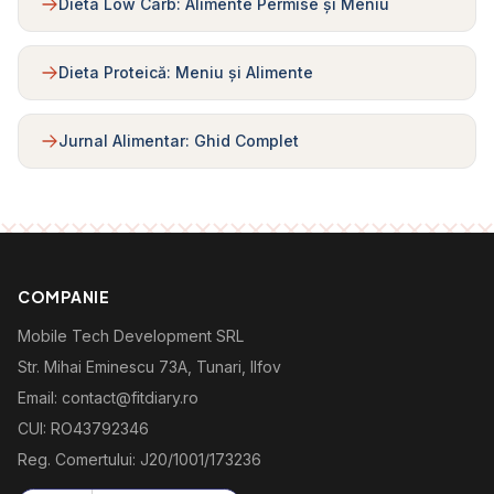
Dieta Low Carb: Alimente Permise și Meniu
Dieta Proteică: Meniu și Alimente
Jurnal Alimentar: Ghid Complet
COMPANIE
Mobile Tech Development SRL
Str. Mihai Eminescu 73A, Tunari, Ilfov
Email: contact@fitdiary.ro
CUI: RO43792346
Reg. Comertului: J20/1001/173236