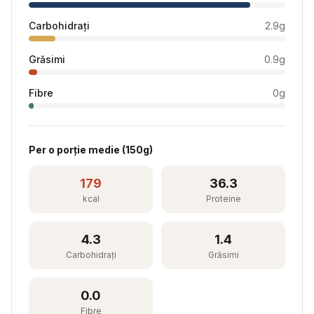
Carbohidrați
2.9
g
Grăsimi
0.9
g
Fibre
0
g
Per
o porție medie
(
150
g)
179
36.3
kcal
Proteine
4.3
1.4
Carbohidrați
Grăsimi
0.0
Fibre