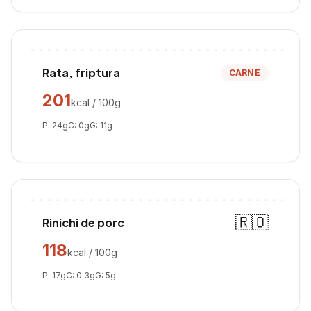
Rata, friptura
CARNE
201
kcal / 100g
P:
24
g
C:
0
g
G:
11
g
🇷🇴
Rinichi de porc
118
kcal / 100g
P:
17
g
C:
0.3
g
G:
5
g