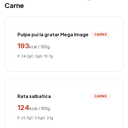
Carne
Pulpe pui la gratar Mega Image
CARNE
193
kcal / 100g
P:
24.2
g
C:
0
g
G:
10.7
g
Rata salbatica
CARNE
124
kcal / 100g
P:
22.7
g
C:
0.5
g
G:
3.1
g