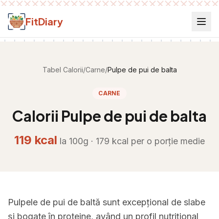
Salt la conținut
FitDiary
Tabel Calorii
/
Carne
/
Pulpe de pui de balta
CARNE
Calorii
Pulpe de pui de balta
119
kcal
la 100g ·
179
kcal per
o porție medie
Pulpele de pui de baltă sunt excepțional de slabe
și bogate în proteine, având un profil nutrițional