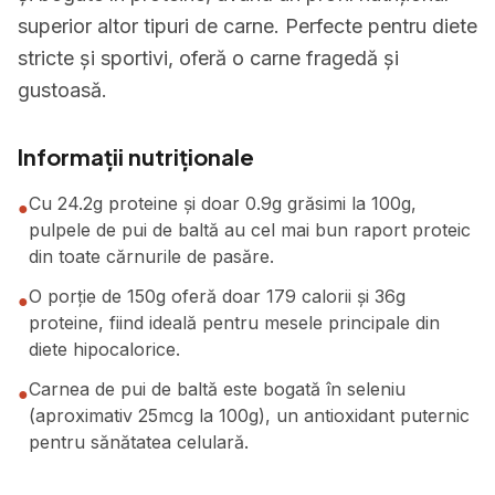
superior altor tipuri de carne. Perfecte pentru diete
stricte și sportivi, oferă o carne fragedă și
gustoasă.
Informații nutriționale
Cu 24.2g proteine și doar 0.9g grăsimi la 100g,
●
pulpele de pui de baltă au cel mai bun raport proteic
din toate cărnurile de pasăre.
O porție de 150g oferă doar 179 calorii și 36g
●
proteine, fiind ideală pentru mesele principale din
diete hipocalorice.
Carnea de pui de baltă este bogată în seleniu
●
(aproximativ 25mcg la 100g), un antioxidant puternic
pentru sănătatea celulară.