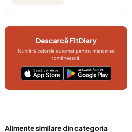
Descarcă FitDiary
Numără caloriile automat pentru mâncarea
românească.
Alimente similare din categoria