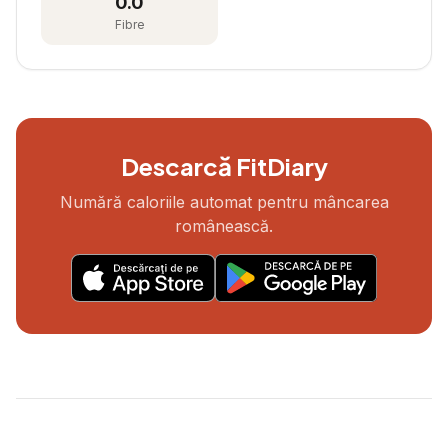
0.0
Fibre
Descarcă FitDiary
Numără caloriile automat pentru mâncarea
românească.