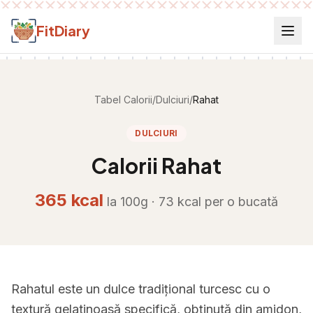
Salt la conținut
FitDiary
Tabel Calorii
/
Dulciuri
/
Rahat
DULCIURI
Calorii
Rahat
365
kcal
la 100g ·
73
kcal per
o bucată
Rahatul este un dulce tradițional turcesc cu o
textură gelatinoasă specifică, obținută din amidon,