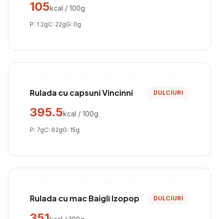
105
kcal / 100g
P:
1.2
g
C:
22
g
G:
0
g
Rulada cu capsuni Vincinni
DULCIURI
395.5
kcal / 100g
P:
7
g
C:
62
g
G:
15
g
Rulada cu mac Baigli Izopop
DULCIURI
351