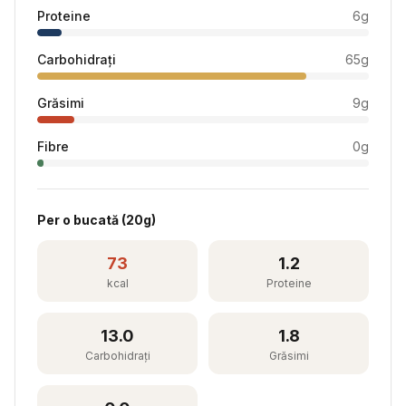
Proteine
6
g
Carbohidrați
65
g
Grăsimi
9
g
Fibre
0
g
Per
o bucată
(
20
g)
73
1.2
kcal
Proteine
13.0
1.8
Carbohidrați
Grăsimi