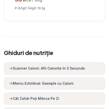
kcal / 100g
P:
8.5
g
C:
54
g
G:
10.2
g
Ghiduri de nutriție
Scanner Calorii: Afli Caloriile în 3 Secunde
Meniu Echilibrat: Exemple cu Calorii
Cât Zahăr Poți Mânca Pe Zi