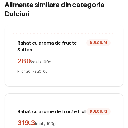
Alimente similare din categoria
Dulciuri
Rahat cu aroma de fructe
DULCIURI
Sultan
280
kcal / 100g
P:
0.1
g
C:
72
g
G:
0
g
Rahat cu arome de fructe Lidl
DULCIURI
319.3
kcal / 100g