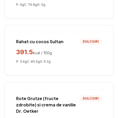
P:
0
g
C:
79.8
g
G:
0
g
Rahat cu cocos Sultan
DULCIURI
391.5
kcal / 100g
P:
3.6
g
C:
80.5
g
G:
9.2
g
Rote Grutze (fructe
DULCIURI
zdrobite) si crema de vanilie
Dr. Oetker