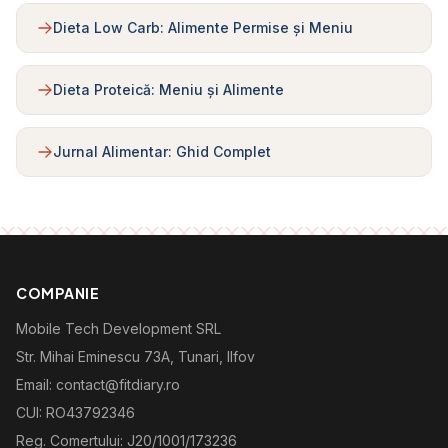
Dieta Low Carb: Alimente Permise și Meniu
Dieta Proteică: Meniu și Alimente
Jurnal Alimentar: Ghid Complet
COMPANIE
Mobile Tech Development SRL
Str. Mihai Eminescu 73A, Tunari, Ilfov
Email: contact@fitdiary.ro
CUI: RO43792346
Reg. Comertului: J20/1001/173236