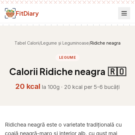
Salt la conținut
FitDiary
Tabel Calorii
/
Legume și Leguminoase
/
Ridiche neagra
LEGUME
Calorii
Ridiche neagra
🇷🇴
20
kcal
la 100g ·
20
kcal per
5-6 bucăți
Ridichea neagră este o varietate tradițională cu
coajă neagră-maro și interior alb, cu gust mai