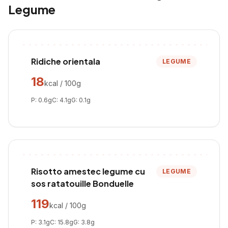
Legume
Ridiche orientala
LEGUME
18
kcal / 100g
P:
0.6
g
C:
4.1
g
G:
0.1
g
Risotto amestec legume cu
LEGUME
sos ratatouille Bonduelle
119
kcal / 100g
P:
3.1
g
C:
15.8
g
G:
3.8
g