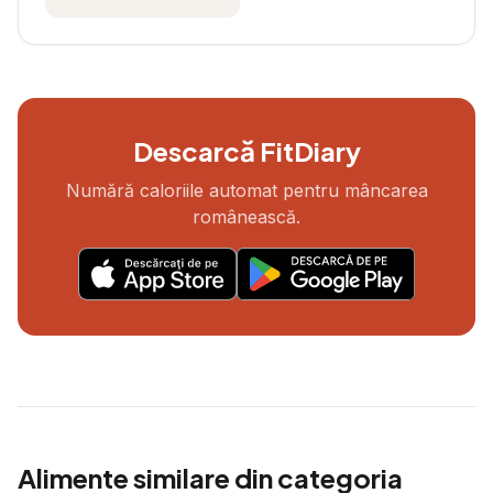
Descarcă FitDiary
Numără caloriile automat pentru mâncarea
românească.
Alimente similare din categoria