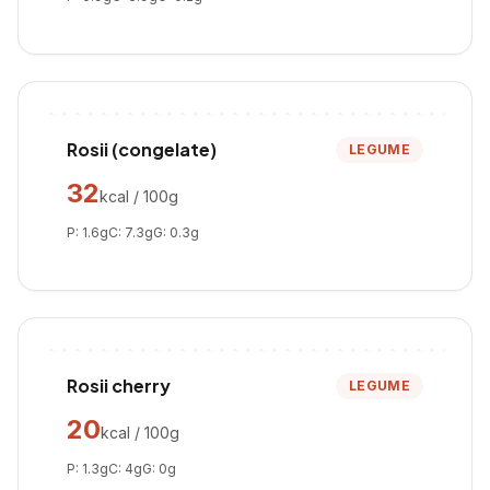
Rosii (congelate)
LEGUME
32
kcal / 100g
P:
1.6
g
C:
7.3
g
G:
0.3
g
Rosii cherry
LEGUME
20
kcal / 100g
P:
1.3
g
C:
4
g
G:
0
g