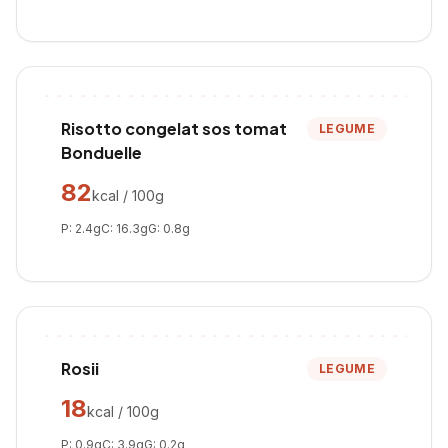
Risotto congelat sos tomat
LEGUME
Bonduelle
82
kcal / 100g
P:
2.4
g
C:
16.3
g
G:
0.8
g
Rosii
LEGUME
18
kcal / 100g
P:
0.9
g
C:
3.9
g
G:
0.2
g