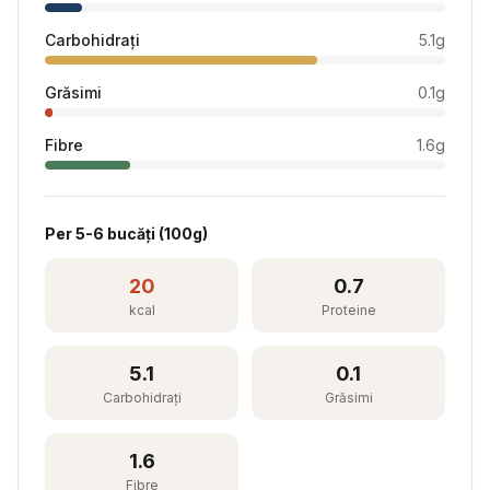
Carbohidrați
5.1
g
Grăsimi
0.1
g
Fibre
1.6
g
Per
5-6 bucăți
(
100
g)
20
0.7
kcal
Proteine
5.1
0.1
Carbohidrați
Grăsimi
1.6
Fibre