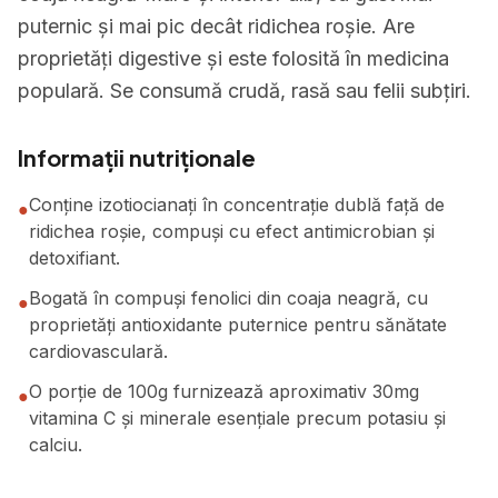
puternic și mai pic decât ridichea roșie. Are
proprietăți digestive și este folosită în medicina
populară. Se consumă crudă, rasă sau felii subțiri.
Informații nutriționale
Conține izotiocianați în concentrație dublă față de
●
ridichea roșie, compuși cu efect antimicrobian și
detoxifiant.
Bogată în compuși fenolici din coaja neagră, cu
●
proprietăți antioxidante puternice pentru sănătate
cardiovasculară.
O porție de 100g furnizează aproximativ 30mg
●
vitamina C și minerale esențiale precum potasiu și
calciu.