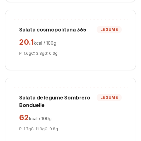
Salata cosmopolitana 365
LEGUME
20.1
kcal / 100g
P:
1.6
g
C:
3.8
g
G:
0.3
g
Salata de legume Sombrero
LEGUME
Bonduelle
62
kcal / 100g
P:
1.7
g
C:
11.9
g
G:
0.8
g