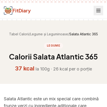
Salt la conținut
FitDiary
Tabel Calorii
/
Legume și Leguminoase
/
Salata Atlantic 365
LEGUME
Calorii
Salata Atlantic 365
37
kcal
la 100g ·
26
kcal per
o porție
Salata Atlantic este un mix special care combină
frunze verzi cu ingrediente adiționale care