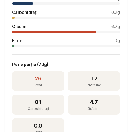
Carbohidrați
0.2
g
Grăsimi
6.7
g
Fibre
0
g
Per
o porție
(
70
g)
26
1.2
kcal
Proteine
0.1
4.7
Carbohidrați
Grăsimi
0.0