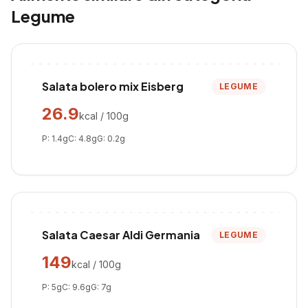
Legume
Salata bolero mix Eisberg
LEGUME
26.9
kcal / 100g
P:
1.4
g
C:
4.8
g
G:
0.2
g
Salata Caesar Aldi Germania
LEGUME
149
kcal / 100g
P:
5
g
C:
9.6
g
G:
7
g