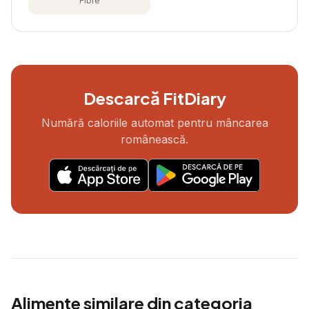
Fibre
Descarcă FitDiary
Numără caloriile automat pentru mâncarea
românească.
Alimente similare din categoria