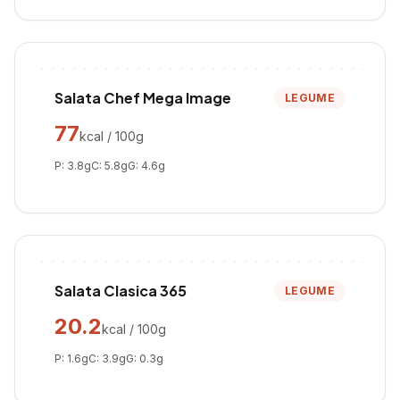
Salata Chef Mega Image
LEGUME
77
kcal / 100g
P:
3.8
g
C:
5.8
g
G:
4.6
g
Salata Clasica 365
LEGUME
20.2
kcal / 100g
P:
1.6
g
C:
3.9
g
G:
0.3
g