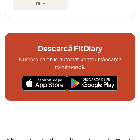
Fibre
Descarcă FitDiary
Numără caloriile automat pentru mâncarea
românească.