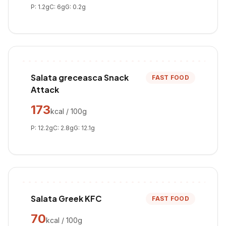
P:
1.2
g
C:
6
g
G:
0.2
g
Salata greceasca Snack
FAST FOOD
Attack
173
kcal / 100g
P:
12.2
g
C:
2.8
g
G:
12.1
g
Salata Greek KFC
FAST FOOD
70
kcal / 100g