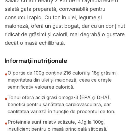
Salata cu ton Ready 2 Eat de la Olympia este o
salată gata preparată, convenabilă pentru
consumul rapid. Cu ton în ulei, legume și
maioneză, oferă un gust bogat, dar cu un conținut
ridicat de grăsimi și calorii, mai degrabă o gustare
decât o masă echilibrată.
Informații nutriționale
O porție de 100g conține 216 calorii și 18g grăsimi,
●
majoritatea din ulei și maioneză, ceea ce crește
semnificativ valoarea calorică.
Tonul oferă acizi grași omega-3 (EPA și DHA),
●
benefici pentru sănătatea cardiovasculară, dar
cantitatea variază în funcție de procentul de ton.
Proteinele sunt relativ scăzute, 4.1g la 100g,
●
insuficient pentru o masă principală sățioasă.