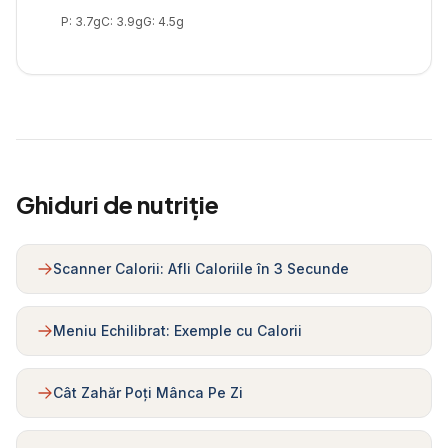
P:
3.7
g
C:
3.9
g
G:
4.5
g
Ghiduri de nutriție
Scanner Calorii: Afli Caloriile în 3 Secunde
Meniu Echilibrat: Exemple cu Calorii
Cât Zahăr Poți Mânca Pe Zi