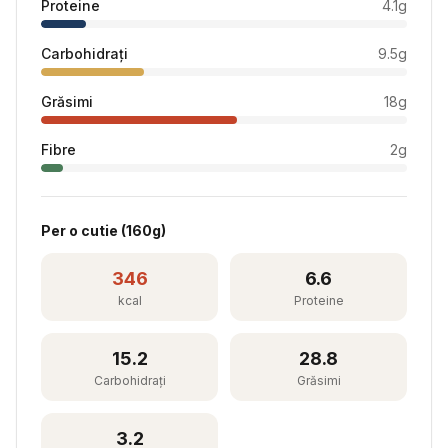
Proteine
4.1
g
Carbohidrați
9.5
g
Grăsimi
18
g
Fibre
2
g
Per
o cutie
(
160
g)
346
6.6
kcal
Proteine
15.2
28.8
Carbohidrați
Grăsimi
3.2