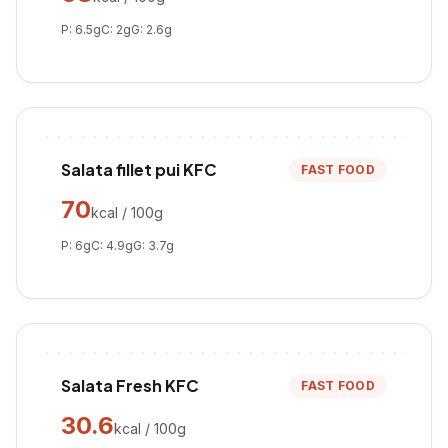
P:
6.5
g
C:
2
g
G:
2.6
g
Salata fillet pui KFC
FAST FOOD
70
kcal / 100g
P:
6
g
C:
4.9
g
G:
3.7
g
Salata Fresh KFC
FAST FOOD
30.6
kcal / 100g