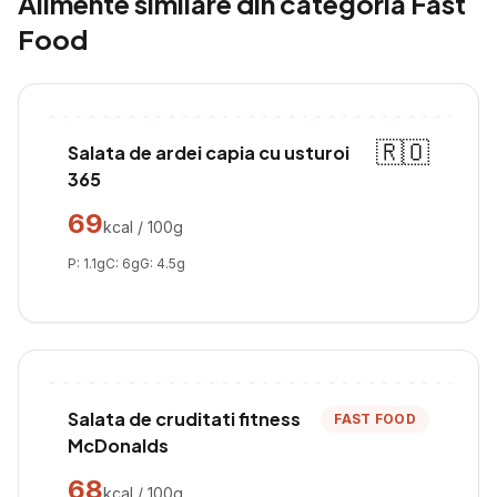
Alimente similare din categoria
Fast
Food
🇷🇴
Salata de ardei capia cu usturoi
365
69
kcal / 100g
P:
1.1
g
C:
6
g
G:
4.5
g
Salata de cruditati fitness
FAST FOOD
McDonalds
68
kcal / 100g