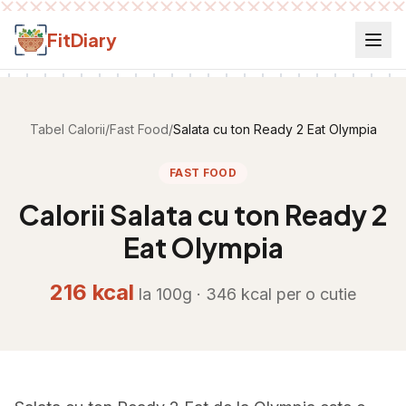
Salt la conținut
FitDiary
Tabel Calorii
/
Fast Food
/
Salata cu ton Ready 2 Eat Olympia
FAST FOOD
Calorii
Salata cu ton Ready 2
Eat Olympia
216
kcal
la 100g ·
346
kcal per
o cutie