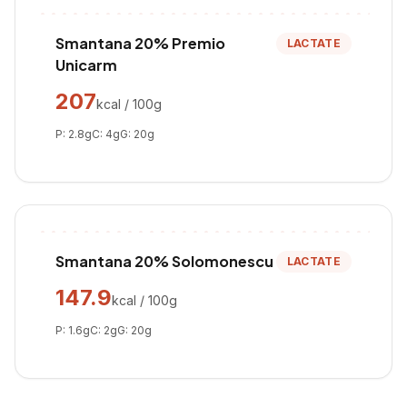
Smantana 20% Premio
LACTATE
Unicarm
207
kcal / 100g
P:
2.8
g
C:
4
g
G:
20
g
Smantana 20% Solomonescu
LACTATE
147.9
kcal / 100g
P:
1.6
g
C:
2
g
G:
20
g