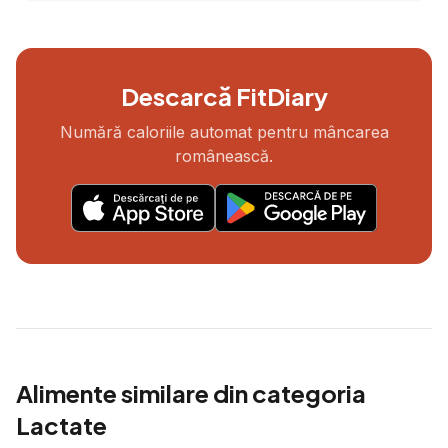
Descarcă FitDiary
Numără caloriile automat pentru mâncarea
românească.
Alimente similare din categoria
Lactate