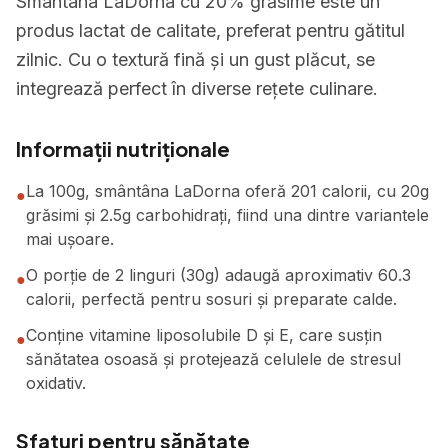
Smântâna LaDorna cu 20% grăsime este un
produs lactat de calitate, preferat pentru gătitul
zilnic. Cu o textură fină și un gust plăcut, se
integrează perfect în diverse rețete culinare.
Informații nutriționale
La 100g, smântâna LaDorna oferă 201 calorii, cu 20g
●
grăsimi și 2.5g carbohidrați, fiind una dintre variantele
mai ușoare.
O porție de 2 linguri (30g) adaugă aproximativ 60.3
●
calorii, perfectă pentru sosuri și preparate calde.
Conține vitamine liposolubile D și E, care susțin
●
sănătatea osoasă și protejează celulele de stresul
oxidativ.
Sfaturi pentru sănătate