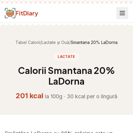
Salt la conținut
FitDiary
Tabel Calorii
/
Lactate și Ouă
/
Smantana 20% LaDorna
LACTATE
Calorii
Smantana 20%
LaDorna
201
kcal
la 100g ·
30
kcal per
o lingură