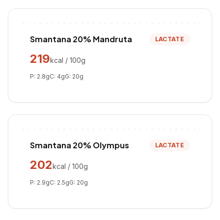
Smantana 20% Mandruta
LACTATE
219
kcal / 100g
P:
2.8
g
C:
4
g
G:
20
g
Smantana 20% Olympus
LACTATE
202
kcal / 100g
P:
2.9
g
C:
2.5
g
G:
20
g