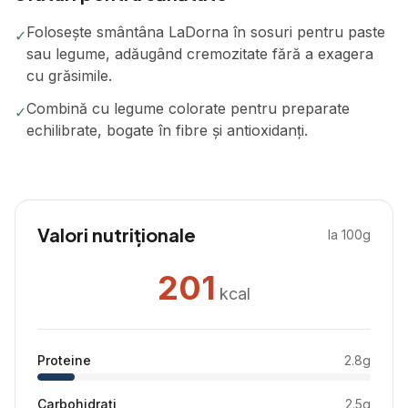
Folosește smântâna LaDorna în sosuri pentru paste
✓
sau legume, adăugând cremozitate fără a exagera
cu grăsimile.
Combină cu legume colorate pentru preparate
✓
echilibrate, bogate în fibre și antioxidanți.
Valori nutriționale
la 100g
201
kcal
Proteine
2.8
g
Carbohidrați
2.5
g