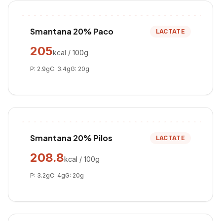
Smantana 20% Paco
LACTATE
205
kcal / 100g
P:
2.9
g
C:
3.4
g
G:
20
g
Smantana 20% Pilos
LACTATE
208.8
kcal / 100g
P:
3.2
g
C:
4
g
G:
20
g