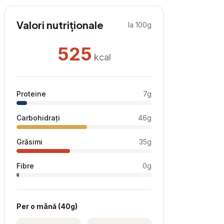
Valori nutriționale
la 100g
525
kcal
Proteine
7
g
Carbohidrați
46
g
Grăsimi
35
g
Fibre
0
g
Per
o mână
(
40
g)