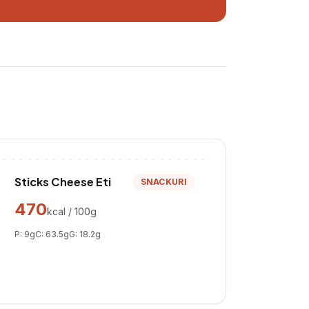
Sticks Cheese Eti
SNACKURI
470
kcal / 100g
P:
9
g
C:
63.5
g
G:
18.2
g