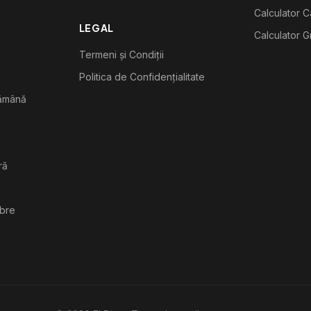
Calculator C
LEGAL
Calculator G
Termeni și Condiții
Politica de Confidențialitate
tămână
ră
ibre