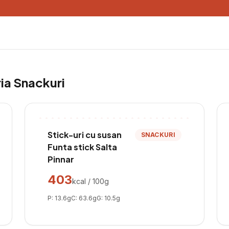
ria
Snackuri
Stick-uri cu susan
SNACKURI
Funta stick Salta
Pinnar
403
kcal / 100g
P:
13.6
g
C:
63.6
g
G:
10.5
g