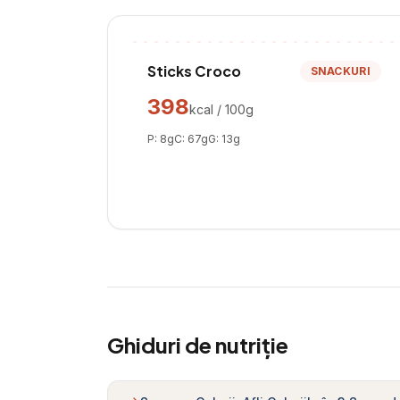
Sticks Croco
SNACKURI
398
kcal / 100g
P:
8
g
C:
67
g
G:
13
g
Ghiduri de nutriție