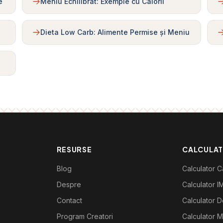
e
Meniu Echilibrat: Exemple cu Calorii
Dieta Low Carb: Alimente Permise și Meniu
RESURSE
CALCULA
Blog
Calculator Ca
Despre
Calculator I
Contact
Calculator De
Program Creatori
Calculator M