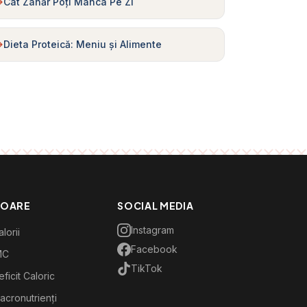
Cât Zahăr Poți Mânca Pe Zi
Dieta Proteică: Meniu și Alimente
TOARE
SOCIAL MEDIA
Instagram
lorii
Facebook
MC
TikTok
ficit Caloric
acronutrienți