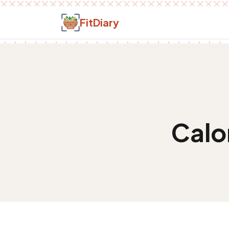
Salt la conținut
FitDiary
Calo