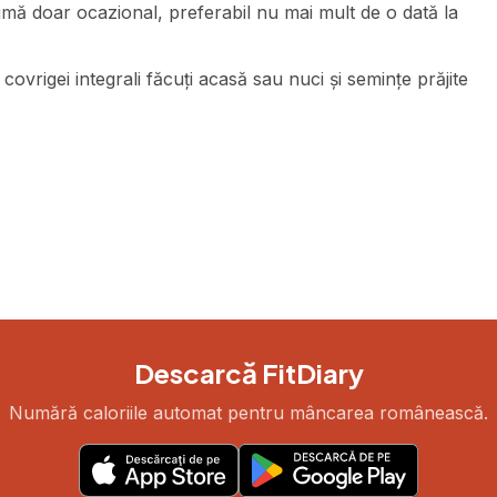
mă doar ocazional, preferabil nu mai mult de o dată la
ovrigei integrali făcuți acasă sau nuci și semințe prăjite
Descarcă FitDiary
Numără caloriile automat pentru mâncarea românească.