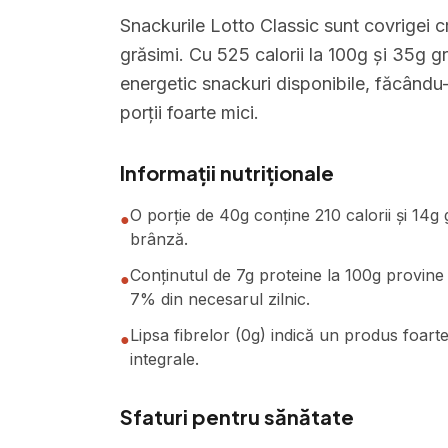
Snackurile Lotto Classic sunt covrigei cr
grăsimi. Cu 525 calorii la 100g și 35g g
energetic snackuri disponibile, făcându-
porții foarte mici.
Informații nutriționale
O porție de 40g conține 210 calorii și 14g
●
brânză.
Conținutul de 7g proteine la 100g provine 
●
7% din necesarul zilnic.
Lipsa fibrelor (0g) indică un produs foarte
●
integrale.
Sfaturi pentru sănătate