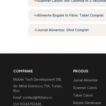
Scanner Calorii: Afli Caloriile în 3 Secund
Alimente Bogate în Fibre: Tabel Complet
Jurnal Alimentar: Ghid Complet
COMPANIE
PRODUS
Mobile Tech Development SRL
Jurnal Alimentar
Str. Mihai Eminescu 73A, Tunari,
Scanner Calorii
Ilfov
Tabel Calorii
Email: contact@fitdiary.ro
Rețete Sănătoase
CUI: RO43792346