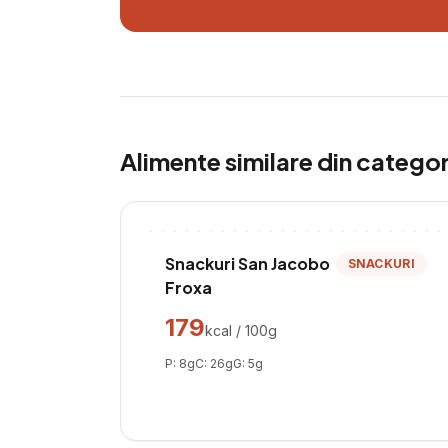
Alimente similare din catego
Snackuri San Jacobo
SNACKURI
Froxa
179
kcal / 100g
P:
8
g
C:
26
g
G:
5
g