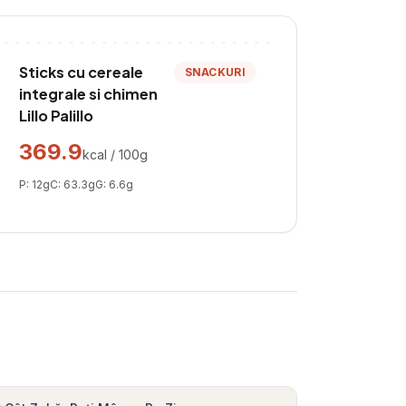
Sticks cu cereale
SNACKURI
integrale si chimen
Lillo Palillo
369.9
kcal / 100g
P:
12
g
C:
63.3
g
G:
6.6
g