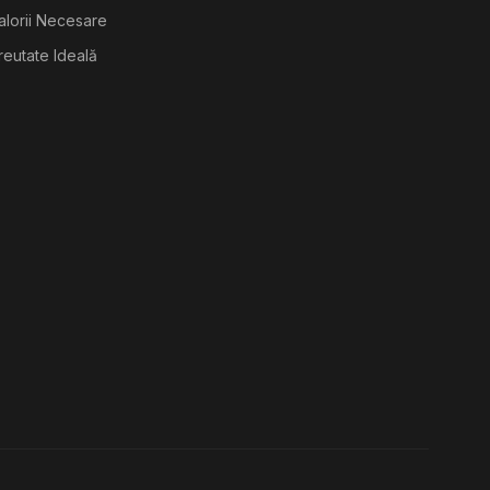
alorii Necesare
reutate Ideală