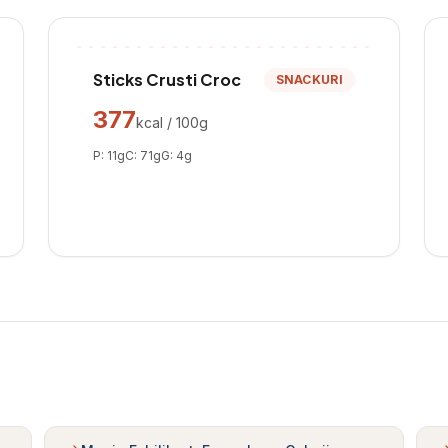
Sticks Crusti Croc
SNACKURI
377
kcal / 100g
P:
11
g
C:
71
g
G:
4
g