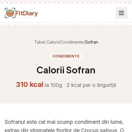
Salt la conținut
FitDiary
Tabel Calorii
/
Condimente
/
Sofran
CONDIMENTE
Calorii
Sofran
310
kcal
la 100g ·
2
kcal per
o linguriță
Sofranul este cel mai scump condiment din lume,
extras din stigmatele florilor de Crocus sativus. O