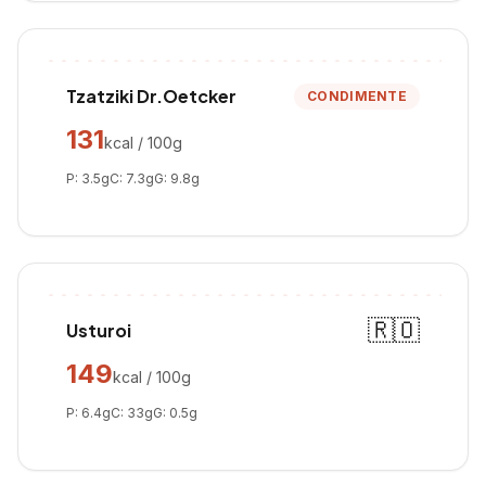
Tzatziki Dr.Oetcker
CONDIMENTE
131
kcal / 100g
P:
3.5
g
C:
7.3
g
G:
9.8
g
🇷🇴
Usturoi
149
kcal / 100g
P:
6.4
g
C:
33
g
G:
0.5
g