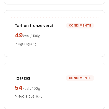
Tarhon frunze verzi
CONDIMENTE
49
kcal / 100g
P:
3
g
C:
6
g
G:
1
g
Tzatziki
CONDIMENTE
54
kcal / 100g
P:
4
g
C:
8.6
g
G:
0.4
g