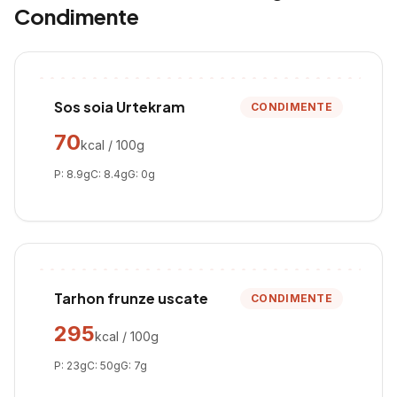
Condimente
Sos soia Urtekram
CONDIMENTE
70
kcal / 100g
P:
8.9
g
C:
8.4
g
G:
0
g
Tarhon frunze uscate
CONDIMENTE
295
kcal / 100g
P:
23
g
C:
50
g
G:
7
g