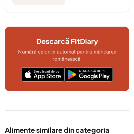
Descarcă FitDiary
Numără caloriile automat pentru mâncarea
românească.
Alimente similare din categoria