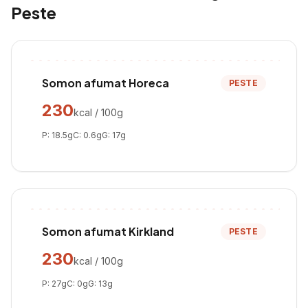
Peste
Somon afumat Horeca
PESTE
230
kcal / 100g
P:
18.5
g
C:
0.6
g
G:
17
g
Somon afumat Kirkland
PESTE
230
kcal / 100g
P:
27
g
C:
0
g
G:
13
g