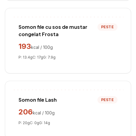
Somon file cu sos de mustar
PESTE
congelat Frosta
193
kcal / 100g
P:
13.4
g
C:
17
g
G:
7.9
g
Somon file Lash
PESTE
206
kcal / 100g
P:
20
g
C:
0
g
G:
14
g