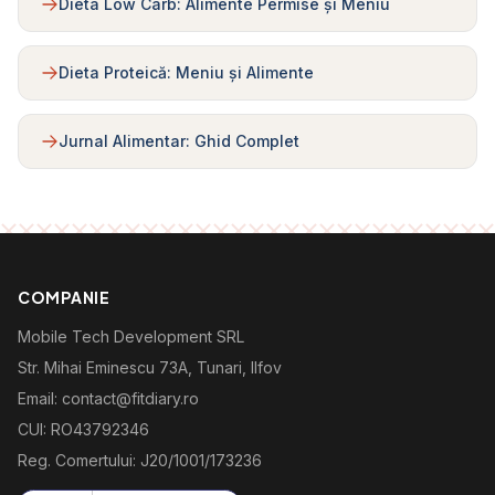
Dieta Low Carb: Alimente Permise și Meniu
Dieta Proteică: Meniu și Alimente
Jurnal Alimentar: Ghid Complet
COMPANIE
Mobile Tech Development SRL
Str. Mihai Eminescu 73A, Tunari, Ilfov
Email: contact@fitdiary.ro
CUI: RO43792346
Reg. Comertului: J20/1001/173236