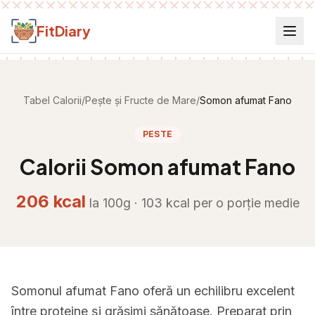
Salt la conținut
FitDiary
Tabel Calorii
/
Pește și Fructe de Mare
/
Somon afumat Fano
PESTE
Calorii
Somon afumat Fano
206
kcal
la 100g ·
103
kcal per
o porție medie
Somonul afumat Fano oferă un echilibru excelent
între proteine și grăsimi sănătoase. Preparat prin