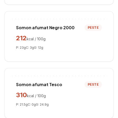
Somon afumat Negro 2000
PESTE
212
kcal / 100g
P:
23
g
C:
3
g
G:
12
g
Somon afumat Tesco
PESTE
310
kcal / 100g
P:
21.5
g
C:
0
g
G:
24.9
g