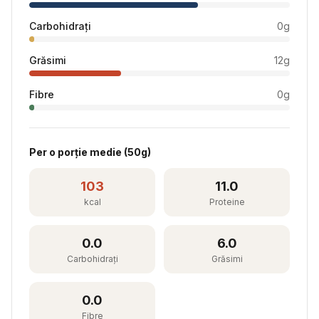
Carbohidrați
0
g
Grăsimi
12
g
Fibre
0
g
Per
o porție medie
(
50
g)
103
11.0
kcal
Proteine
0.0
6.0
Carbohidrați
Grăsimi
0.0
Fibre