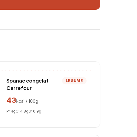
Spanac congelat
LEGUME
Carrefour
43
kcal / 100g
P:
4
g
C:
4.8
g
G:
0.9
g