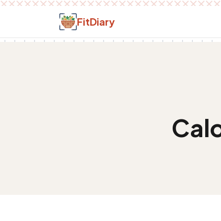
Salt la conținut
FitDiary
Calo