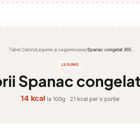
Tabel Calorii
/
Legume și Leguminoase
/
Spanac congelat 365
LEGUME
rii
Spanac congelat
14
kcal
la 100g ·
21
kcal per
o porție