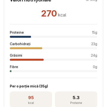
270
kcal
Proteine
15
g
Carbohidrați
23
g
Grăsimi
24
g
Fibre
0
g
Per
o porție mică
(
35
g)
95
5.3
kcal
Proteine