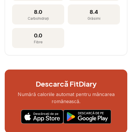
8.0
8.4
Carbohidrați
Grăsimi
0.0
Fibre
Descarcă FitDiary
Numără caloriile automat pentru mâncarea
românească.