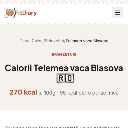
Salt la conținut
FitDiary
Tabel Calorii
/
Brânzeturi
/
Telemea vaca Blasova
BRANZETURI
Calorii
Telemea vaca Blasova
🇷🇴
270
kcal
la 100g ·
95
kcal per
o porție mică