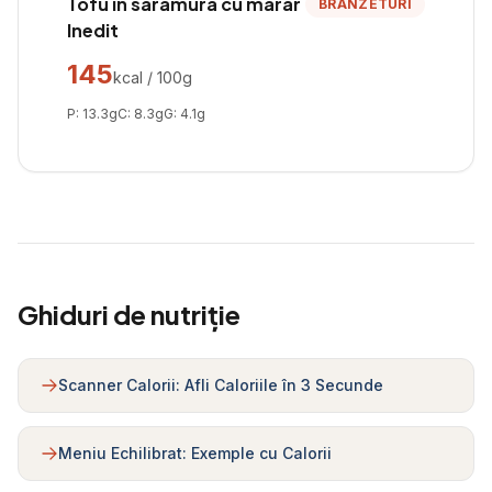
Tofu in saramura cu marar
BRANZETURI
Inedit
145
kcal / 100g
P:
13.3
g
C:
8.3
g
G:
4.1
g
Ghiduri de nutriție
Scanner Calorii: Afli Caloriile în 3 Secunde
Meniu Echilibrat: Exemple cu Calorii