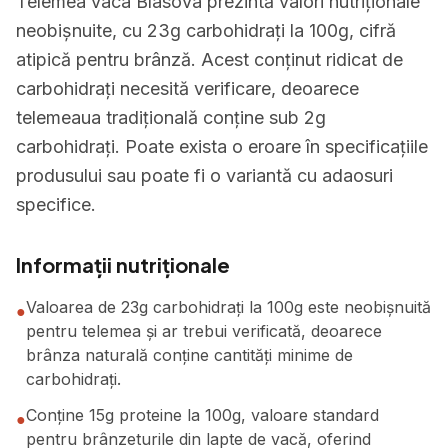
Telemea vaca Blasova prezintă valori nutriționale
neobișnuite, cu 23g carbohidrați la 100g, cifră
atipică pentru brânză. Acest conținut ridicat de
carbohidrați necesită verificare, deoarece
telemeaua tradițională conține sub 2g
carbohidrați. Poate exista o eroare în specificațiile
produsului sau poate fi o variantă cu adaosuri
specifice.
Informații nutriționale
Valoarea de 23g carbohidrați la 100g este neobișnuită
●
pentru telemea și ar trebui verificată, deoarece
brânza naturală conține cantități minime de
carbohidrați.
Conține 15g proteine la 100g, valoare standard
●
pentru brânzeturile din lapte de vacă, oferind