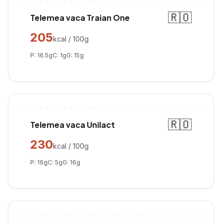
🇷🇴
Telemea vaca Traian One
205
kcal / 100g
P:
16.5
g
C:
1
g
G:
15
g
🇷🇴
Telemea vaca Unilact
230
kcal / 100g
P:
16
g
C:
5
g
G:
16
g