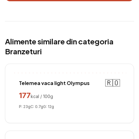
Alimente similare din categoria
Branzeturi
🇷🇴
Telemea vaca light Olympus
177
kcal / 100g
P:
23
g
C:
0.7
g
G:
12
g