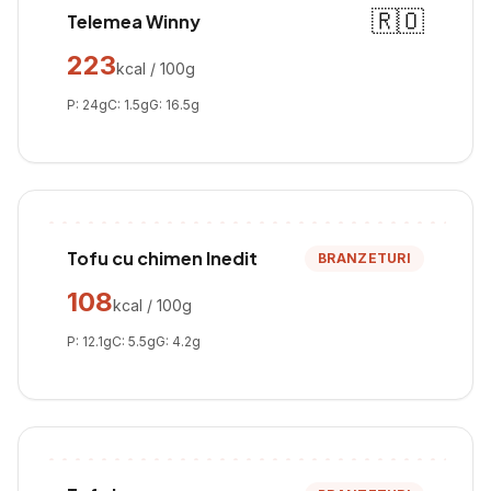
🇷🇴
Telemea Winny
223
kcal / 100g
P:
24
g
C:
1.5
g
G:
16.5
g
Tofu cu chimen Inedit
BRANZETURI
108
kcal / 100g
P:
12.1
g
C:
5.5
g
G:
4.2
g