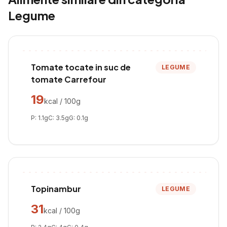
Legume
Tomate tocate in suc de
LEGUME
tomate Carrefour
19
kcal / 100g
P:
1.1
g
C:
3.5
g
G:
0.1
g
Topinambur
LEGUME
31
kcal / 100g