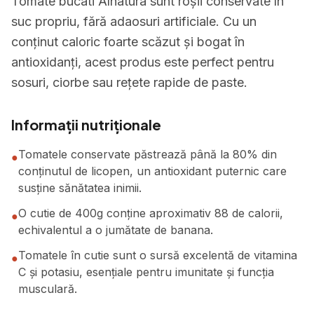
Tomate bucati Alnatura sunt roșii conservate în
suc propriu, fără adaosuri artificiale. Cu un
conținut caloric foarte scăzut și bogat în
antioxidanți, acest produs este perfect pentru
sosuri, ciorbe sau rețete rapide de paste.
Informații nutriționale
Tomatele conservate păstrează până la 80% din
●
conținutul de licopen, un antioxidant puternic care
susține sănătatea inimii.
O cutie de 400g conține aproximativ 88 de calorii,
●
echivalentul a o jumătate de banana.
Tomatele în cutie sunt o sursă excelentă de vitamina
●
C și potasiu, esențiale pentru imunitate și funcția
musculară.