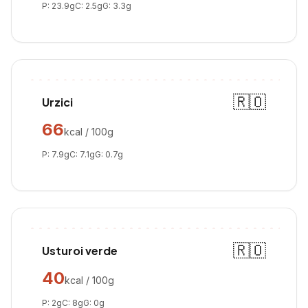
P:
23.9
g
C:
2.5
g
G:
3.3
g
🇷🇴
Urzici
66
kcal / 100g
P:
7.9
g
C:
7.1
g
G:
0.7
g
🇷🇴
Usturoi verde
40
kcal / 100g
P:
2
g
C:
8
g
G:
0
g