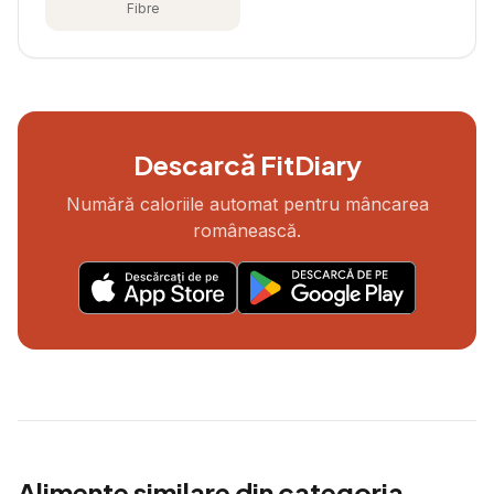
Fibre
Descarcă FitDiary
Numără caloriile automat pentru mâncarea
românească.
Alimente similare din categoria