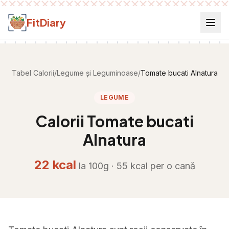
Salt la conținut
FitDiary
Tabel Calorii
/
Legume și Leguminoase
/
Tomate bucati Alnatura
LEGUME
Calorii
Tomate bucati
Alnatura
22
kcal
la 100g ·
55
kcal per
o cană