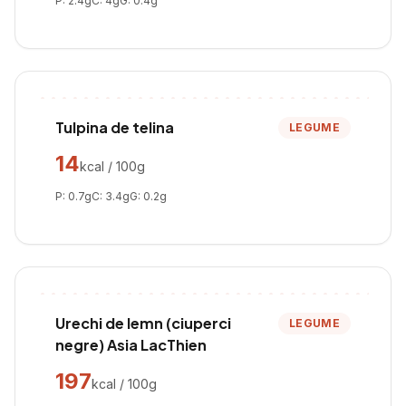
P:
2.4
g
C:
4
g
G:
0.4
g
Tulpina de telina
LEGUME
14
kcal / 100g
P:
0.7
g
C:
3.4
g
G:
0.2
g
Urechi de lemn (ciuperci
LEGUME
negre) Asia LacThien
197
kcal / 100g