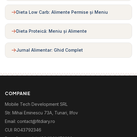
Dieta Low Carb: Alimente Permise și Meniu
Dieta Proteică: Meniu și Alimente
Jurnal Alimentar: Ghid Complet
COMPANIE
Mobile Tech Development SRL
Str. Mihai Eminescu 73A, Tunari, Ilfov
Email: contact@fitdiary.ro
CUI: RO43792346