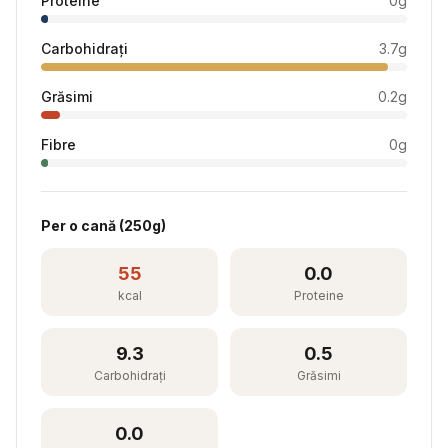
Proteine
0
g
Carbohidrați
3.7
g
Grăsimi
0.2
g
Fibre
0
g
Per
o cană
(
250
g)
55
0.0
kcal
Proteine
9.3
0.5
Carbohidrați
Grăsimi
0.0