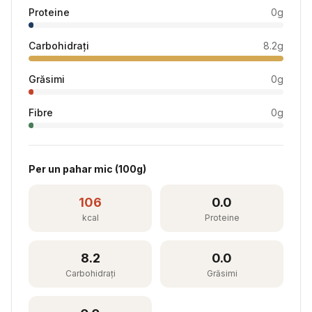
Proteine
0
g
Carbohidrați
8.2
g
Grăsimi
0
g
Fibre
0
g
Per
un pahar mic
(
100
g)
106
0.0
kcal
Proteine
8.2
0.0
Carbohidrați
Grăsimi