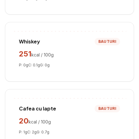
Whiskey
BAUTURI
251
kcal / 100g
P:
0
g
C:
0.1
g
G:
0
g
Cafea cu lapte
BAUTURI
20
kcal / 100g
P:
1
g
C:
2
g
G:
0.7
g