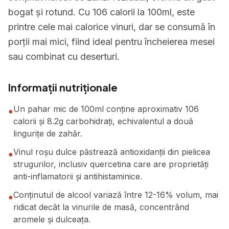
bogat și rotund. Cu 106 calorii la 100ml, este
printre cele mai calorice vinuri, dar se consumă în
porții mai mici, fiind ideal pentru încheierea mesei
sau combinat cu deserturi.
Informații nutriționale
Un pahar mic de 100ml conține aproximativ 106
●
calorii și 8.2g carbohidrați, echivalentul a două
lingurițe de zahăr.
Vinul roșu dulce păstrează antioxidanții din pielicea
●
strugurilor, inclusiv quercetina care are proprietăți
anti-inflamatorii și antihistaminice.
Conținutul de alcool variază între 12-16% volum, mai
●
ridicat decât la vinurile de masă, concentrând
aromele și dulceața.