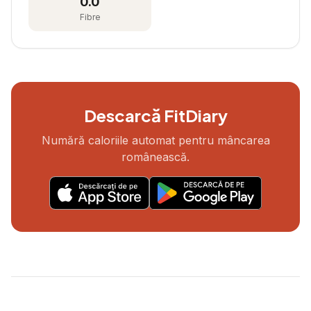
0.0
Fibre
Descarcă FitDiary
Numără caloriile automat pentru mâncarea
românească.