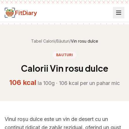
Salt la conținut
FitDiary
Tabel Calorii
/
Băuturi
/
Vin rosu dulce
BAUTURI
Calorii
Vin rosu dulce
106
kcal
la 100g ·
106
kcal per
un pahar mic
Vinul roșu dulce este un vin de desert cu un
conținut ridicat de zahăr rezidual, oferind un gust