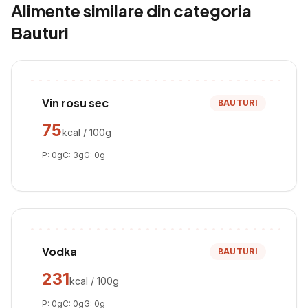
Alimente similare din categoria
Bauturi
Vin rosu sec
BAUTURI
75
kcal / 100g
P:
0
g
C:
3
g
G:
0
g
Vodka
BAUTURI
231
kcal / 100g
P:
0
g
C:
0
g
G:
0
g