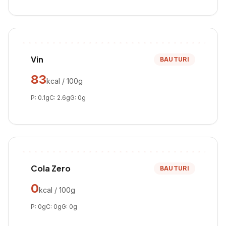
Vin
BAUTURI
83
kcal / 100g
P:
0.1
g
C:
2.6
g
G:
0
g
Cola Zero
BAUTURI
0
kcal / 100g
P:
0
g
C:
0
g
G:
0
g