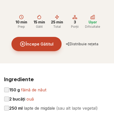
10 min
15 min
25 min
3
Ușor
Prep
Gătit
Total
Porții
Dificultate
Începe Gătitul
Distribuie rețeta
Ingrediente
150
g
făină de năut
2
bucăți
ouă
250
ml
lapte de migdale
(
sau alt lapte vegetal
)