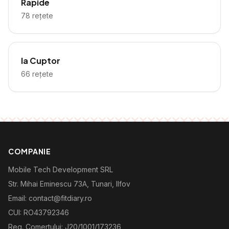
Rapide
78
rețete
la Cuptor
66
rețete
COMPANIE
Mobile Tech Development SRL
Str. Mihai Eminescu 73A, Tunari, Ilfov
Email: contact@fitdiary.ro
CUI: RO43792346
Reg. Comertului: J20/1001/173236