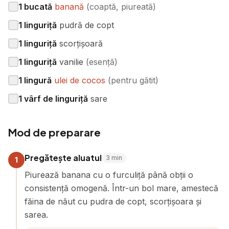
1
bucată
banană
(
coaptă, piureată
)
1
linguriță
pudră de copt
1
linguriță
scorțișoară
1
linguriță
vanilie
(
esență
)
1
lingură
ulei de cocos
(
pentru gătit
)
1
vârf de linguriță
sare
Mod de preparare
Pregătește aluatul
3
min
1
Piurează banana cu o furculiță până obții o
consistență omogenă. Într-un bol mare, amestecă
făina de năut cu pudra de copt, scorțișoara și
sarea.