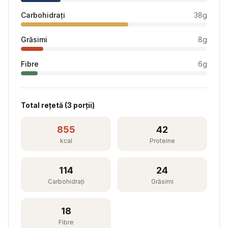
Carbohidrați
38
g
Grăsimi
8
g
Fibre
6
g
Total rețetă (
3
porții)
855
42
kcal
Proteine
114
24
Carbohidrați
Grăsimi
18
Fibre