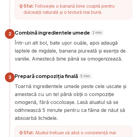
Sfat:
Folosește o banană bine coaptă pentru
dulceață naturală și o textură mai bună.
Combină ingredientele umede
2
min
2
Într-un alt bol, bate ușor ouăle, apoi adaugă
laptele de migdale, banana piureată și esența de
vanilie. Amestecă bine până se omogenizează.
Prepară compoziția finală
5
min
3
Toarnă ingredientele umede peste cele uscate și
amestecă cu un tel până obții o compoziție
omogenă, fără cocoloașe. Lasă aluatul să se
odihnească 5 minute pentru ca făina de năut să
absoarbă lichidele.
Sfat:
Aluatul trebuie să aibă o consistență mai