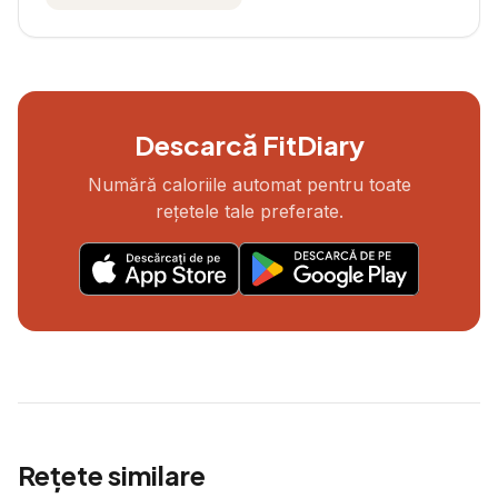
Descarcă FitDiary
Numără caloriile automat pentru toate
rețetele tale preferate.
Rețete similare