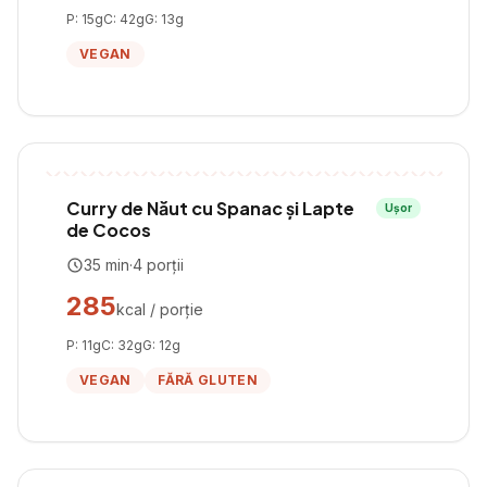
P:
15
g
C:
42
g
G:
13
g
VEGAN
Curry de Năut cu Spanac și Lapte
Ușor
de Cocos
35
min
·
4
porții
285
kcal / porție
P:
11
g
C:
32
g
G:
12
g
VEGAN
FĂRĂ GLUTEN