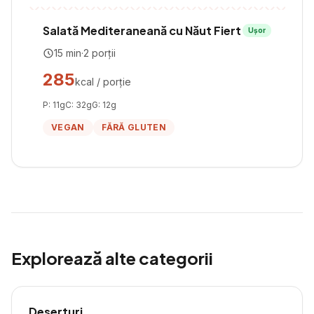
Salată Mediteraneană cu Năut Fiert
Ușor
15
min
·
2
porții
285
kcal / porție
P:
11
g
C:
32
g
G:
12
g
VEGAN
FĂRĂ GLUTEN
Explorează alte categorii
Deserturi