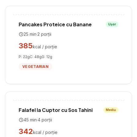
Pancakes Proteice cu Banane
Ușor
25
min
·
2
porții
385
kcal / porție
P:
22
g
C:
48
g
G:
12
g
VEGETARIAN
Falafel la Cuptor cu Sos Tahini
Mediu
45
min
·
4
porții
342
kcal / porție