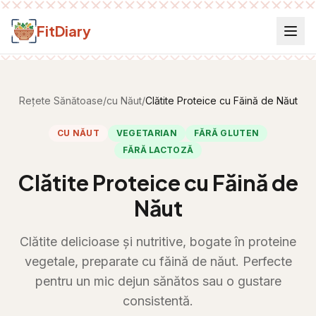
Salt la conținut
FitDiary
Rețete Sănătoase
/
cu Năut
/
Clătite Proteice cu Făină de Năut
CU NĂUT
VEGETARIAN
FĂRĂ GLUTEN
FĂRĂ LACTOZĂ
Clătite Proteice cu Făină de
Năut
Clătite delicioase și nutritive, bogate în proteine
vegetale, preparate cu făină de năut. Perfecte
pentru un mic dejun sănătos sau o gustare
consistentă.