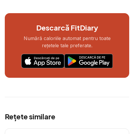
Descarcă FitDiary
Numără caloriile automat pentru toate
rețetele tale preferate.
Rețete similare