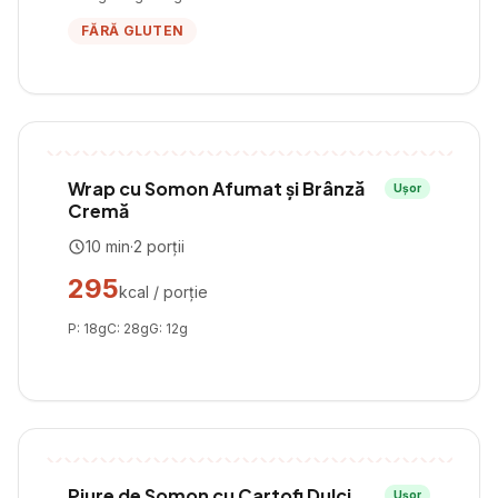
FĂRĂ GLUTEN
Wrap cu Somon Afumat și Brânză
Ușor
Cremă
10
min
·
2
porții
295
kcal / porție
P:
18
g
C:
28
g
G:
12
g
Piure de Somon cu Cartofi Dulci
Ușor