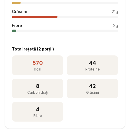
Grăsimi
21
g
Fibre
2
g
Total rețetă (
2
porții)
570
44
kcal
Proteine
8
42
Carbohidrați
Grăsimi
4
Fibre