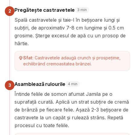
Pregătește castravetele
3
min
2
Spală castravetele și taie-l în bețișoare lungi și
subțiri, de aproximativ 7-8 cm lungime și 0.5 cm
grosime. Șterge excesul de apă cu un prosop de
hârtie.
Sfat:
Castravetele adaugă crunch și prospețime,
echilibrând cremoasitatea brânzei.
Asamblează rulourile
4
min
3
Întinde feliile de somon afumat Jamila pe o
suprafață curată. Aplică un strat subțire de cremă
de brânză pe fiecare felie. Așază 2-3 bețișoare de
castravete la un capăt și rulează strâns. Repetă
procesul cu toate feliile.