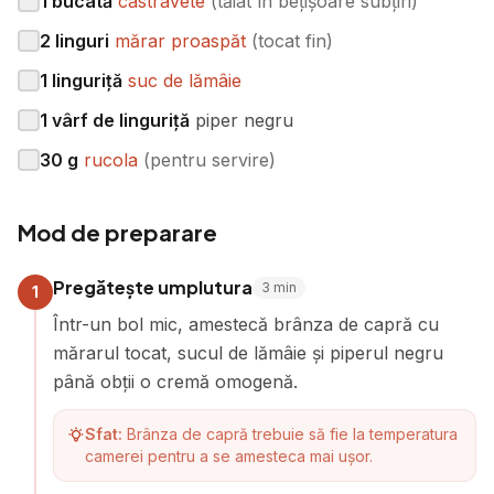
1
bucată
castravete
(
tăiat în bețișoare subțiri
)
2
linguri
mărar proaspăt
(
tocat fin
)
1
linguriță
suc de lămâie
1
vârf de linguriță
piper negru
30
g
rucola
(
pentru servire
)
Mod de preparare
Pregătește umplutura
3
min
1
Într-un bol mic, amestecă brânza de capră cu
mărarul tocat, sucul de lămâie și piperul negru
până obții o cremă omogenă.
Sfat:
Brânza de capră trebuie să fie la temperatura
camerei pentru a se amesteca mai ușor.