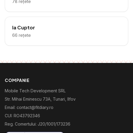
78
rețete
la Cuptor
66
rețete
COMPANIE
Mobile Tech Development SRL
Str. Mihai Eminescu 73A, Tunari, Ilfov
Email: contact@fitdiary.ro
CUI: RO43792346
Reg. Comertului: J20/1001/173236