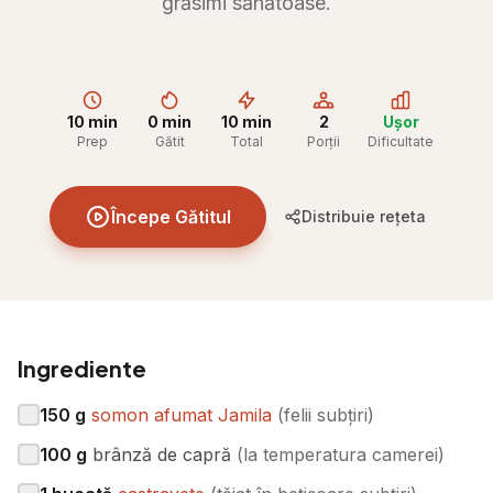
grăsimi sănătoase.
10 min
0 min
10 min
2
Ușor
Prep
Gătit
Total
Porții
Dificultate
Începe Gătitul
Distribuie rețeta
Ingrediente
150
g
somon afumat Jamila
(
felii subțiri
)
100
g
brânză de capră
(
la temperatura camerei
)