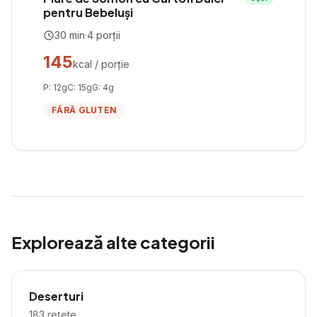
pentru Bebeluși
30
min
·
4
porții
145
kcal / porție
P:
12
g
C:
15
g
G:
4
g
FĂRĂ GLUTEN
Explorează alte categorii
Deserturi
183
rețete