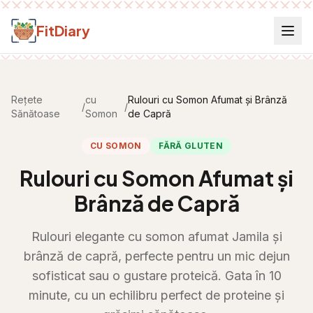
Salt la conținut
FitDiary
Rețete
cu
Rulouri cu Somon Afumat și Brânză
/
/
Sănătoase
Somon
de Capră
CU SOMON
FĂRĂ GLUTEN
Rulouri cu Somon Afumat și
Brânză de Capră
Rulouri elegante cu somon afumat Jamila și
brânză de capră, perfecte pentru un mic dejun
sofisticat sau o gustare proteică. Gata în 10
minute, cu un echilibru perfect de proteine și