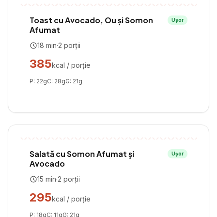
Toast cu Avocado, Ou și Somon
Ușor
Afumat
18
min
·
2
porții
385
kcal / porție
P:
22
g
C:
28
g
G:
21
g
Salată cu Somon Afumat și
Ușor
Avocado
15
min
·
2
porții
295
kcal / porție
P:
18
g
C:
11
g
G:
21
g