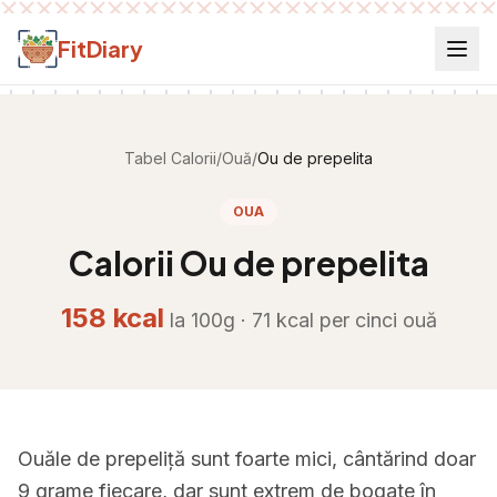
Salt la conținut
FitDiary
Tabel Calorii
/
Ouă
/
Ou de prepelita
OUA
Calorii
Ou de prepelita
158
kcal
la 100g ·
71
kcal per
cinci ouă
Ouăle de prepeliță sunt foarte mici, cântărind doar
9 grame fiecare, dar sunt extrem de bogate în