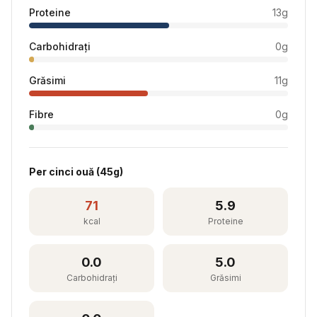
Proteine
13
g
Carbohidrați
0
g
Grăsimi
11
g
Fibre
0
g
Per
cinci ouă
(
45
g)
71
5.9
kcal
Proteine
0.0
5.0
Carbohidrați
Grăsimi