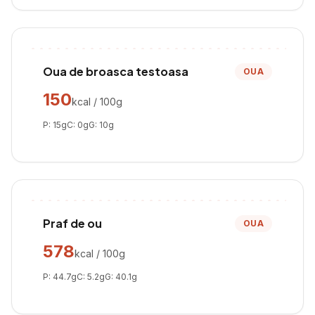
Oua de broasca testoasa
OUA
150
kcal / 100g
P:
15
g
C:
0
g
G:
10
g
Praf de ou
OUA
578
kcal / 100g
P:
44.7
g
C:
5.2
g
G:
40.1
g