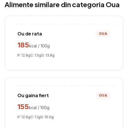
Alimente similare din categoria
Oua
Ou de rata
OUA
185
kcal / 100g
P:
12.8
g
C:
1.5
g
G:
13.8
g
Ou gaina fiert
OUA
155
kcal / 100g
P:
12.6
g
C:
1.1
g
G:
10.6
g