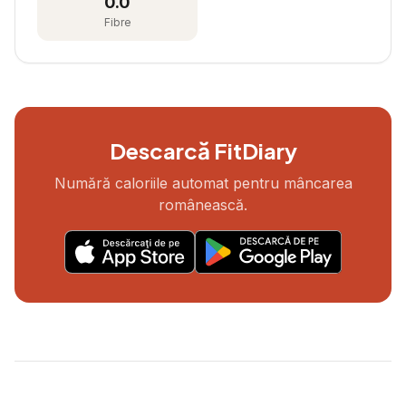
0.0
Fibre
Descarcă FitDiary
Numără caloriile automat pentru mâncarea
românească.