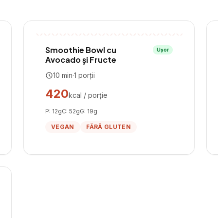
Smoothie Bowl cu
Ușor
Avocado și Fructe
10
min
·
1
porții
420
kcal / porție
P:
12
g
C:
52
g
G:
19
g
VEGAN
FĂRĂ GLUTEN