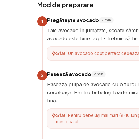
Mod de preparare
Pregătește avocado
2
min
1
Taie avocado în jumătate, scoate sâmbu
avocado este bine copt - trebuie să fie
Sfat:
Un avocado copt perfect cedează u
Pasează avocado
2
min
2
Pasează pulpa de avocado cu o furculiț
cocoloașe. Pentru bebeluși foarte mici 
fină.
Sfat:
Pentru bebeluși mai mari (8-10 luni)
mestecatul.