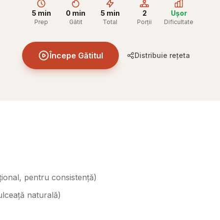
5 min
0 min
5 min
2
Ușor
Prep
Gătit
Total
Porții
Dificultate
Începe Gătitul
Distribuie rețeta
țional, pentru consistență
)
ulceață naturală
)