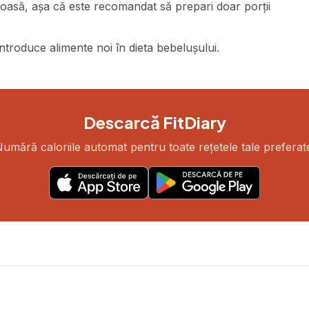
oasă, așa că este recomandat să prepari doar porții
introduce alimente noi în dieta bebelușului.
Descarcă FitDiary
umără caloriile automat pentru toate rețetele tale preferat