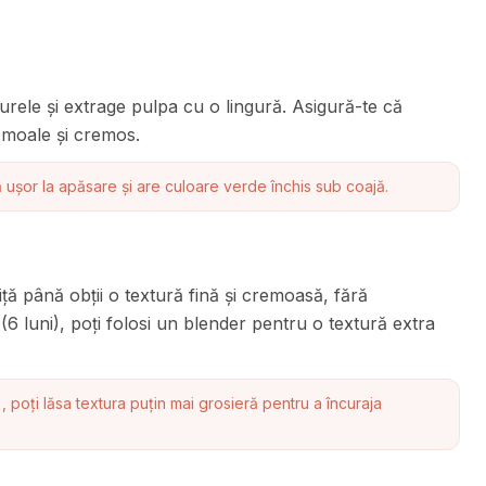
rele și extrage pulpa cu o lingură. Asigură-te că
 moale și cremos.
șor la apăsare și are culoare verde închis sub coajă.
ă până obții o textură fină și cremoasă, fără
(6 luni), poți folosi un blender pentru o textură extra
, poți lăsa textura puțin mai grosieră pentru a încuraja