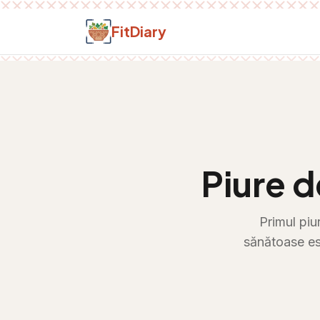
Salt la conținut
FitDiary
Piure 
Primul piu
sănătoase ese