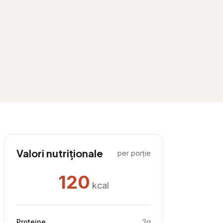
Valori nutriționale
per porție
120
kcal
Proteine
2
g