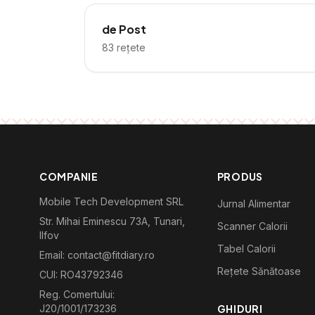
de Post
83
rețete
COMPANIE
PRODUS
Mobile Tech Development SRL
Jurnal Alimentar
Str. Mihai Eminescu 73A, Tunari,
Scanner Calorii
Ilfov
Tabel Calorii
Email: contact@fitdiary.ro
Rețete Sănătoase
CUI: RO43792346
Reg. Comertului:
J20/1001/173236
GHIDURI