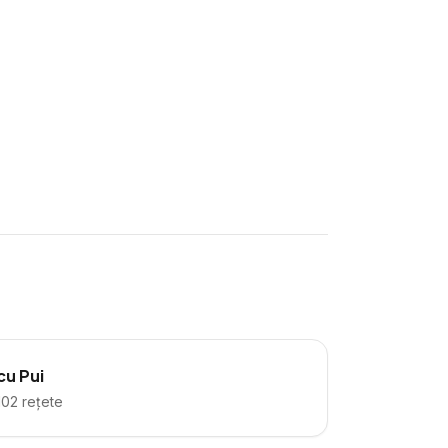
cu Pui
102
rețete