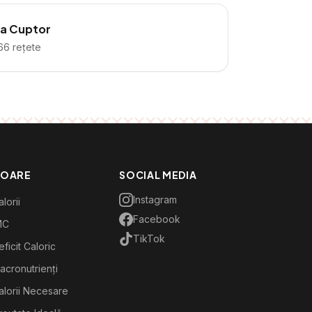
la Cuptor
66
rețete
TOARE
SOCIAL MEDIA
Instagram
lorii
Facebook
MC
TikTok
ficit Caloric
acronutrienți
alorii Necesare