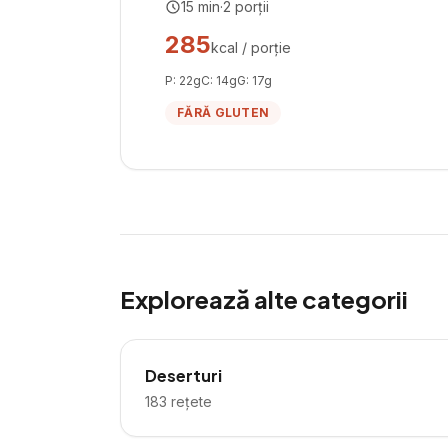
15
min
·
2
porții
285
kcal / porție
P:
22
g
C:
14
g
G:
17
g
FĂRĂ GLUTEN
Explorează alte categorii
Deserturi
183
rețete