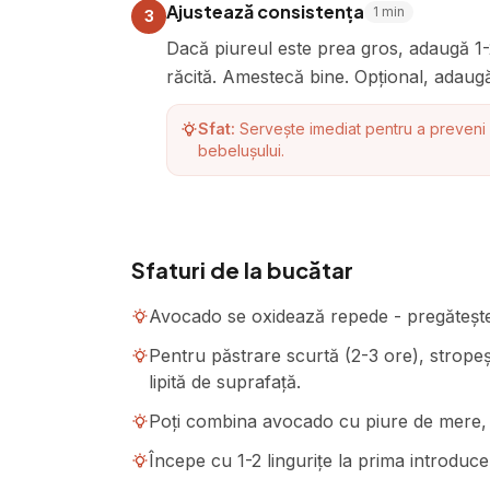
Ajustează consistența
1
min
3
Dacă piureul este prea gros, adaugă 1-2 
răcită. Amestecă bine. Opțional, adau
Sfat:
Servește imediat pentru a preveni
bebelușului.
Sfaturi de la bucătar
Avocado se oxidează repede - pregătește 
Pentru păstrare scurtă (2-3 ore), stropeș
lipită de suprafață.
Poți combina avocado cu piure de mere, p
Începe cu 1-2 lingurițe la prima introduce