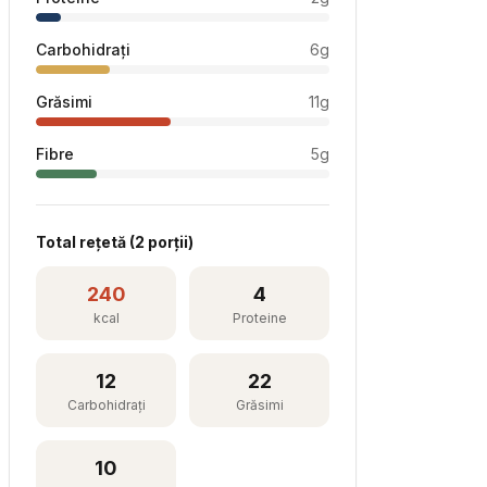
Carbohidrați
6
g
Grăsimi
11
g
Fibre
5
g
Total rețetă (
2
porții)
240
4
kcal
Proteine
12
22
Carbohidrați
Grăsimi
10