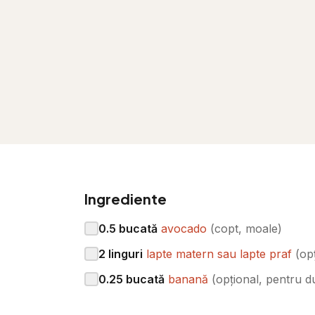
Ingrediente
0.5
bucată
avocado
(
copt, moale
)
2
linguri
lapte matern sau lapte praf
(
op
0.25
bucată
banană
(
opțional, pentru d