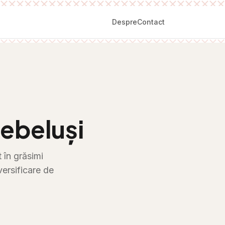
Despre
Contact
ebeluși
 în grăsimi
versificare de