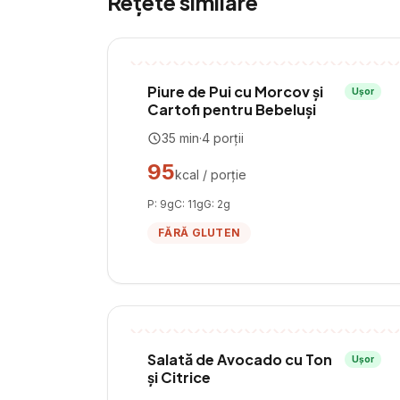
Rețete similare
Piure de Pui cu Morcov și
Ușor
Cartofi pentru Bebeluși
35
min
·
4
porții
95
kcal / porție
P:
9
g
C:
11
g
G:
2
g
FĂRĂ GLUTEN
Salată de Avocado cu Ton
Ușor
și Citrice