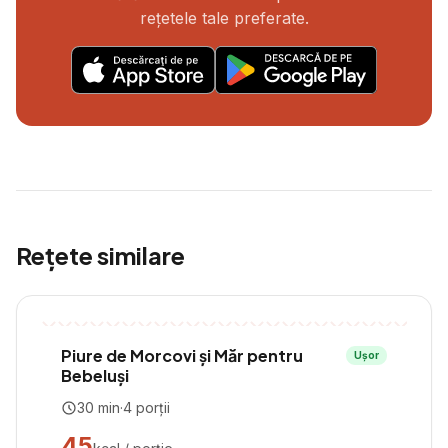
rețetele tale preferate.
Rețete similare
Piure de Morcovi și Măr pentru
Ușor
Bebeluși
30
min
·
4
porții
45