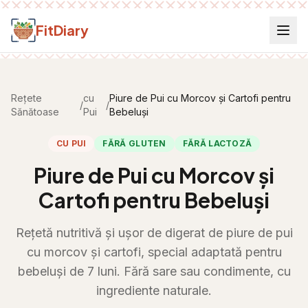
Salt la conținut
FitDiary
Rețete
cu
Piure de Pui cu Morcov și Cartofi pentru
/
/
Sănătoase
Pui
Bebeluși
CU PUI
FĂRĂ GLUTEN
FĂRĂ LACTOZĂ
Piure de Pui cu Morcov și
Cartofi pentru Bebeluși
Rețetă nutritivă și ușor de digerat de piure de pui
cu morcov și cartofi, special adaptată pentru
bebeluși de 7 luni. Fără sare sau condimente, cu
ingrediente naturale.